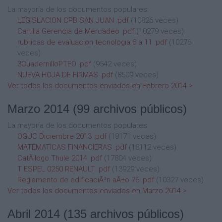
La mayoría de los documentos populares:
LEGISLACION CPB SAN JUAN .pdf
(10826 veces)
Cartilla Gerencia de Mercadeo .pdf
(10279 veces)
rubricas de evaluacion tecnologia 6 a 11 .pdf
(10276
veces)
3CuadernilloPTEO .pdf
(9542 veces)
NUEVA HOJA DE FIRMAS .pdf
(8509 veces)
Ver todos los documentos enviados en Febrero 2014 >
Marzo 2014
(99 archivos públicos)
La mayoría de los documentos populares:
OGUC Diciembre 2013 .pdf
(18171 veces)
MATEMATICAS FINANCIERAS .pdf
(18112 veces)
CatÃ¡logo Thule 2014 .pdf
(17804 veces)
T ESPEL 0250 RENAULT .pdf
(13929 veces)
Reglamento de edificaciÃ³n aÃ±o 76 .pdf
(10327 veces)
Ver todos los documentos enviados en Marzo 2014 >
Abril 2014
(135 archivos públicos)