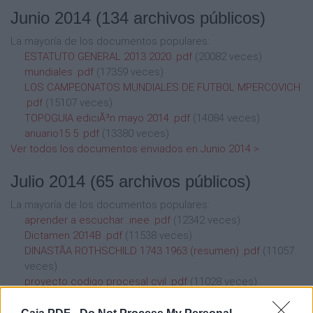
Junio 2014
(134 archivos públicos)
La mayoría de los documentos populares:
ESTATUTO GENERAL 2013 2020 .pdf
(20082 veces)
mundiales .pdf
(17359 veces)
LOS CAMPEONATOS MUNDIALES DE FUTBOL MPERCOVICH
.pdf
(15107 veces)
TOPOGUIA ediciÃ³n mayo 2014 .pdf
(14084 veces)
anuario15 5 .pdf
(13380 veces)
Ver todos los documentos enviados en Junio 2014 >
Julio 2014
(65 archivos públicos)
La mayoría de los documentos populares:
aprender a escuchar...inee .pdf
(12342 veces)
Dictamen 2014B .pdf
(11538 veces)
DINASTÃA ROTHSCHILD 1743 1963 (resumen) .pdf
(11057
veces)
proyecto codigo procesal cvil .pdf
(11028 veces)
Catalogo Piezas en Kinder Morgan .pdf
(9308 veces)
Ver todos los documentos enviados en Julio 2014 >