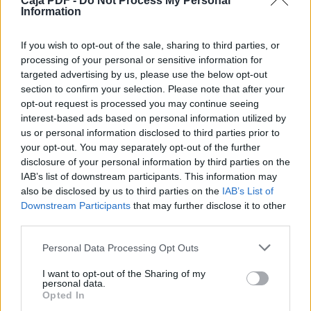
Caja PDF -
Do Not Process My Personal
Information
Agosto 2014
(68 archivos públicos)
If you wish to opt-out of the sale, sharing to third parties, or
La mayoría de los documentos populares:
processing of your personal or sensitive information for
MANGO Camisetas&Tops .pdf
(20310 veces)
targeted advertising by us, please use the below opt-out
MANGO Vestidos .pdf
(14559 veces)
section to confirm your selection. Please note that after your
Un,dos,tres...Â¡mÃºsica! (preview) .pdf
(12532 veces)
opt-out request is processed you may continue seeing
Access Lighting Catalog 25 .pdf
(11183 veces)
interest-based ads based on personal information utilized by
NÂº1 .pdf
(10534 veces)
us or personal information disclosed to third parties prior to
Ver todos los documentos enviados en Agosto 2014 >
your opt-out. You may separately opt-out of the further
disclosure of your personal information by third parties on the
Septiembre 2014
(75 archivos públicos)
IAB’s list of downstream participants. This information may
also be disclosed by us to third parties on the
IAB’s List of
La mayoría de los documentos populares:
Downstream Participants
that may further disclose it to other
BRICO Como Instalar el seat sound system por Jesus
third parties.
Rojas .pdf
(38671 veces)
lista.jurados.electorales.lapaz.bolivia.2014 .pdf
(31374
Personal Data Processing Opt Outs
veces)
I want to opt-out of the Sharing of my
Revista Kaminu Limay III .pdf
(15093 veces)
personal data.
CARTAS DESDE EL CIELO .pdf
(14600 veces)
Opted In
reforma liberal .pdf
(9744 veces)