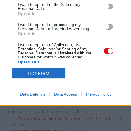
I want to opt-out of the Sale of my
Ver todos los documentos enviados en Septiembre 2014 >
Personal Data.
Opted In
Octubre 2014
(91 archivos públicos)
I want to opt-out of processing my
La mayoría de los documentos populares:
Personal Data for Targeted Advertising.
Opted In
EMT 2015 (2) .pdf
(150758 veces)
ROBERT BLOCH Biografia y Compilado De Relatos .pdf
I want to opt-out of Collection, Use,
(19295 veces)
Retention, Sale, and/or Sharing of my
Personal Data that Is Unrelated with the
PEM2005 .pdf
(18392 veces)
Purposes for which it was collected.
Curso de Hebreo Avanzado .pdf
(17478 veces)
Opted Out
PTEM 2012 ReorganizaciÃ³n Curricular (Final) .pdf
(16778
CONFIRM
veces)
Ver todos los documentos enviados en Octubre 2014 >
Noviembre 2014
(298 archivos
Data Deletion
Data Access
Privacy Policy
públicos)
La mayoría de los documentos populares:
El DÃ­a de Zamora. Viernes 28 Noviembre 2014 .pdf
(7416
veces)