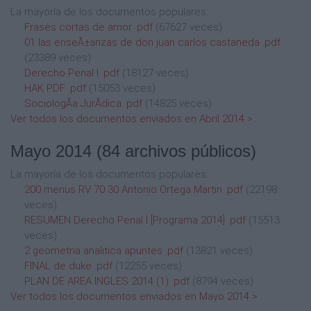
La mayoría de los documentos populares:
Frases cortas de amor .pdf
(67627 veces)
01 las enseÃ±anzas de don juan carlos castaneda .pdf
(23389 veces)
Derecho Penal I .pdf
(18127 veces)
HAK PDF .pdf
(15053 veces)
SociologÃ­a JurÃ­dica .pdf
(14825 veces)
Ver todos los documentos enviados en Abril 2014 >
Mayo 2014
(84 archivos públicos)
La mayoría de los documentos populares:
200 menus RV 70 30 Antonio Ortega Martin .pdf
(22198
veces)
RESUMEN Derecho Penal I [Programa 2014] .pdf
(15513
veces)
2 geometria analitica apuntes .pdf
(13821 veces)
FINAL de duke .pdf
(12255 veces)
PLAN DE AREA INGLES 2014 (1) .pdf
(8794 veces)
Ver todos los documentos enviados en Mayo 2014 >