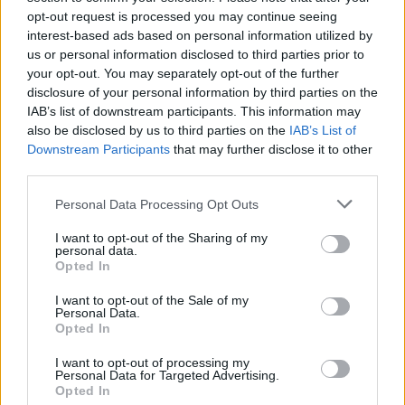
La dirección IP de la computadora solicitante,
opt-out request is processed you may continue seeing
Fecha y hora de acceso,
interest-based ads based on personal information utilized by
El nombre y la URL del archivo consultado,
us or personal information disclosed to third parties prior to
El sitio web responsable del acceso (URL de
your opt-out. You may separately opt-out of the further
referencia),
disclosure of your personal information by third parties on the
El navegador web utilizado y, si corresponde, el sistema
IAB’s list of downstream participants. This information may
operativo de su computadora y el nombre de su
also be disclosed by us to third parties on the
IAB’s List of
proveedor de servicios.
Downstream Participants
that may further disclose it to other
third parties.
Los datos mencionados serán procesados para los
siguientes propósitos:
Personal Data Processing Opt Outs
Suministro del sitio web, incluidas todas las funciones y
I want to opt-out of the Sharing of my
el contenido,
personal data.
Opted In
Asegurar una conexión fluida al sitio web,
Garantía de uso cómodo de nuestro sitio web,
I want to opt-out of the Sale of my
Seguridad y estabilidad del sistema,
Personal Data.
Opted In
Evaluación estadística anónima de acceso,
Optimización de página web,
I want to opt-out of processing my
Transmisión a las autoridades judiciales tan pronto
Personal Data for Targeted Advertising.
como se produzca una intrusión o un ataque en
Opted In