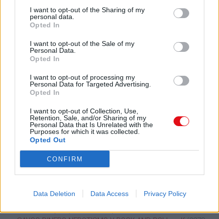
I want to opt-out of the Sharing of my
Septiembre 2015
(61 archivos públicos)
personal data.
Opted In
La mayoría de los documentos populares:
NOCHE DE FIESTA LA HISTORIA DEFINITIVA DEL PROGRAMA
I want to opt-out of the Sale of my
Personal Data.
actualizado septiembre 2015 .pdf
(15903 veces)
Opted In
JS IV 18 2015 .pdf
(12225 veces)
Bases del Mercado ElÃ©ctrico .pdf
(11375 veces)
I want to opt-out of processing my
Bases del Mercado ElÃ©ctrico .pdf
Personal Data for Targeted Advertising.
(10221 veces)
Opted In
ESTATUTO DE LOS TRABAJADORES ACTUALIZADO A
SEPTIEMBRE DE 2015 SERVICIOS .pdf
(9595 veces)
I want to opt-out of Collection, Use,
Ver todos los documentos enviados en Septiembre 2015 >
Retention, Sale, and/or Sharing of my
Personal Data that Is Unrelated with the
Purposes for which it was collected.
Octubre 2015
(52 archivos públicos)
Opted Out
La mayoría de los documentos populares:
CONFIRM
refuerzo fracciones .pdf
(22827 veces)
LA GUERRA SUCIA EN LAS SOMBRAS .pdf
(12847 veces)
ARTE Y COMPUTADORAS 2011 .pdf
(11585 veces)
Data Deletion
Data Access
Privacy Policy
CODIGO PROCESAL PENAL MODIFICADO con articulos
anteriores .pdf
(11577 veces)