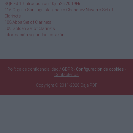
SQF Ed 10 Introducción 10jun26 20.19Hr
116 Orgullo Santiaguista Ignacio Chanchez Navarro Set of
Clarinets
108 Abba Set of Clarinets
109 Golden Set of Clarinets
Información seguridad corazón
Política de confidencialidad / GDPR
-
Configuración de cookies
-
Contáctenos
Copyright © 2011-2026
Caja PDF