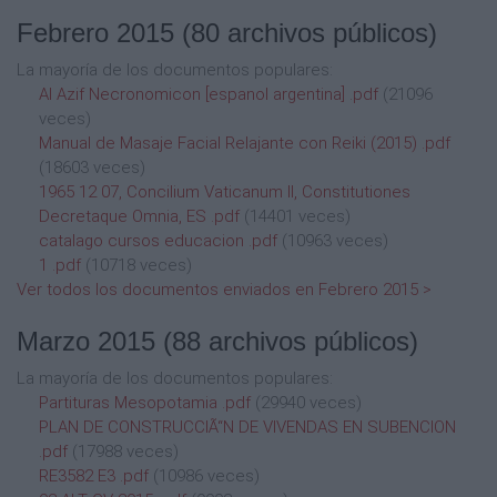
Febrero 2015
(80 archivos públicos)
La mayoría de los documentos populares:
Al Azif Necronomicon [espanol argentina] .pdf
(21096
veces)
Manual de Masaje Facial Relajante con Reiki (2015) .pdf
(18603 veces)
1965 12 07, Concilium Vaticanum II, Constitutiones
Decretaque Omnia, ES .pdf
(14401 veces)
catalago cursos educacion .pdf
(10963 veces)
1 .pdf
(10718 veces)
Ver todos los documentos enviados en Febrero 2015 >
Marzo 2015
(88 archivos públicos)
La mayoría de los documentos populares:
Partituras Mesopotamia .pdf
(29940 veces)
PLAN DE CONSTRUCCIÃ“N DE VIVENDAS EN SUBENCION
.pdf
(17988 veces)
RE3582 E3 .pdf
(10986 veces)