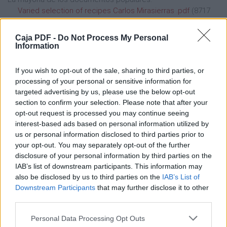
Varied selection of recipes Carlos Mirasierras .pdf
(8717
veces)
REVISTA VILLARGORDO 2015 (1) .pdf
(8250 veces)
Caja PDF -
Do Not Process My Personal
catalogo .pdf
(7839 veces)
Information
LITIASIS RENAL .pdf
(6843 veces)
catalogo .pdf
(5705 veces)
If you wish to opt-out of the sale, sharing to third parties, or
Ver todos los documentos enviados en Julio 2015 >
processing of your personal or sensitive information for
targeted advertising by us, please use the below opt-out
Agosto 2015
(69 archivos públicos)
section to confirm your selection. Please note that after your
opt-out request is processed you may continue seeing
La mayoría de los documentos populares:
interest-based ads based on personal information utilized by
Curso bÃ¡sico de Quiromasaje terapÃ©utico (2015). .pdf
us or personal information disclosed to third parties prior to
(21855 veces)
your opt-out. You may separately opt-out of the further
universidad tecnologica de pereira promodel .pdf
(10854
disclosure of your personal information by third parties on the
veces)
IAB’s list of downstream participants. This information may
llibre blanc sintesi .pdf
(8856 veces)
also be disclosed by us to third parties on the
IAB’s List of
Somos Polvo de las Estrellas .pdf
(6994 veces)
Downstream Participants
that may further disclose it to other
Nacional Bandas de Guerra Y Escolta de Bandera III Copa
third parties.
Dorada Cancun 2015 .pdf
(6393 veces)
Ver todos los documentos enviados en Agosto 2015 >
Personal Data Processing Opt Outs