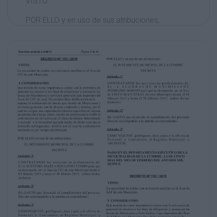
VISTO:
POR ELLO y en uso de sus atribuciones;
EL INTENDENTE MUNICIPAL DE LA CUMBRE
La necesidad de contar con asistencia auxiliar
en el Área de
CIC de este Municipio.
Y CONSIDERANDO:
Que resulta de suma importancia contar con
la asistencia de
personal no técnico a los fines de diligenciar y
sustanciar las
tareas de Maestranza y servicios generales
que dependen del
Área de CIC de este Municipio.Que dicha
asistencia
supone la realización de tareas que siendo de
Maestranza y
servicios generales son de diverso contenido
y alcance, por lo
cual no exigen una capacitación técnica
especifica ni supone