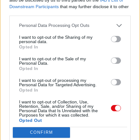
MUNICIPALIDAD DE LA CUMBRE, A LOS
Downstream Participants
that may further disclose it to other
Descargar
CINCO
third parties.
DIAS DEL MES DE FEBRERO DEL AÑO DOS
MIL
Personal Data Processing Opt Outs
QUINCE
I want to opt-out of the Sharing of my
personal data.
DECRETO Nº 153 / 2015
Comparte el documento
Opted In
VISTO:
I want to opt-out of the Sale of my
Articulo: 2º
Personal Data.
EL GASTO que demande el cumplimiento del
Opted In
presente
Decreto será imputado a la partida
I want to opt-out of processing my
Personal Data for Targeted Advertising.
correspondiente.Articulo: 3º
Opted In
COMUNÍQUESE, publíquese, dese copia a la
oficina de
I want to opt-out of Collection, Use,
Personal, a Contaduría, al Registro Municipal y
Enlace a esta página
Retention, Sale, and/or Sharing of my
Personal Data that Is Unrelated with the
ARCHÍVESE.
Purposes for which it was collected.
DADO EN EL DEPARTAMENTO EJECUTIVO DE
Opted Out
LA
Enlace permanente
MUNICIPALIDAD DE LA CUMBRE, A LOS
CONFIRM
Utilice el enlace permanente a la página de descarga del
CINCO