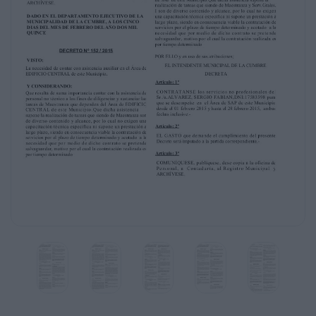
un prestación a largo plazo, siendo en
consecuencia viable la
contratación de servicios por el plazo de
tiempo determinado
y acotado a la necesidad que por medio de
dicho contrato se
pretende salvaguardar, motivo por el cual la
contratación
realizada es por tiempo determinado
POR ELLO y en uso de sus atribuciones;
EL INTENDENTE MUNICIPAL DE LA CUMBRE
DECRETA
Articulo: 1º
CONT RAT ANSE los servicios no
profesionales del
Sr./a.ACEVEDO, MARTA ROSA,DNI:17220089
para que
se desempeñe en el Área de CIC de este
Municipio desde el
01 febrero 2015 y hasta el 28 febrero 2015,
ambas fechas
inclusive.-