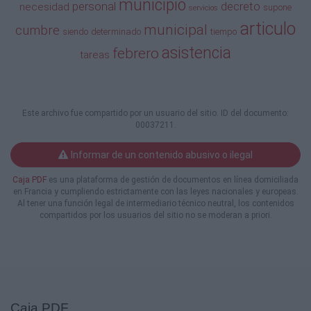
municipio
personal
decreto
necesidad
supone
asistencia
servicios
supone la realización de tareas que siendo de
articulo
municipal
cumbre
siendo
determinado
tiempo
Maestranza son
asistencia
de diverso contenido y alcance, por lo cual no
febrero
tareas
exigen una
capacitación técnica especifica ni supone un
prestación a
largo plazo, siendo en consecuencia viable la
Este archivo fue compartido por un usuario del sitio. ID del documento:
contratación de
00037211.
servicios por el plazo de tiempo determinado
y acotado a la
Informar de un contenido abusivo o ilegal
necesidad que por medio de dicho contrato
se pretende
Caja PDF
es una plataforma de gestión de documentos en línea domiciliada
salvaguardar, motivo por el cual la
en Francia y cumpliendo estrictamente con las leyes nacionales y europeas.
contratación realizada es
Al tener una función legal de intermediario técnico neutral, los contenidos
compartidos por los usuarios del sitio no se moderan a priori.
por tiempo determinado
POR ELLO y en uso de sus atribuciones;
EL INTENDENTE MUNICIPAL DE LA CUMBRE
DECRETA
Articulo: 1º
CONT RAT ANSE los servicios no
Caja PDF