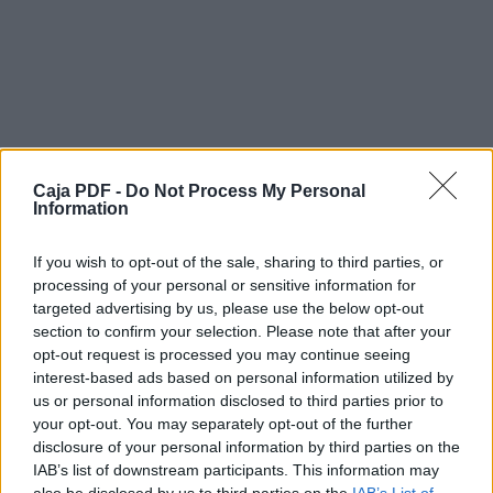
DECRETA
Articulo: 1º
CONT RAT ANSE los servicios no
profesionales del
Sr./a.ALURRALDE MAXIMILIANO
PEDRO,DNI:36505695 para que se
desempeñe en el Área
de EDIFICIO CENTRAL de este Municipio
Caja PDF -
Do Not Process My Personal
desde el 01
Information
febrero 2015 y hasta el 28 febrero 2015,
ambas fechas
If you wish to opt-out of the sale, sharing to third parties, or
inclusive.Articulo: 2º
processing of your personal or sensitive information for
EL GASTO que demande el cumplimiento del
targeted advertising by us, please use the below opt-out
presente
section to confirm your selection. Please note that after your
Decreto será imputado a la partida
opt-out request is processed you may continue seeing
correspondiente.Articulo: 3º
interest-based ads based on personal information utilized by
COMUNÍQUESE, publíquese, dese copia a la
us or personal information disclosed to third parties prior to
oficina de
Personal, a Contaduría, al Registro Municipal y
your opt-out. You may separately opt-out of the further
Descargar el documento (PDF)
ARCHÍVESE.
disclosure of your personal information by third parties on the
DADO EN EL DEPARTAMENTO EJECUTIVO DE
IAB’s list of downstream participants. This information may
Decretos 2-2015.pdf (PDF, 402 KB)
LA
also be disclosed by us to third parties on the
IAB’s List of