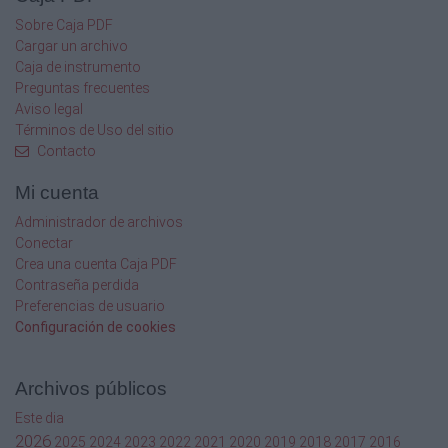
profesionales del
Sr./a.ALVAREZ, SERGIO
Sobre Caja PDF
FABIAN,DNI:17583598 para
Cargar un archivo
que se desempeñe en el Área de SAP de este
Caja de instrumento
Municipio
Preguntas frecuentes
desde el 01 febrero 2015 y hasta el 28
Aviso legal
febrero 2015, ambas
Términos de Uso del sitio
fechas inclusive.Articulo: 2º
Contacto
EL GASTO que demande el cumplimiento del
presente
Mi cuenta
Decreto será imputado a la partida
Administrador de archivos
correspondiente.Articulo: 3º
Conectar
COMUNÍQUESE, publíquese, dese copia a la
oficina de
Crea una cuenta Caja PDF
Personal, a Contaduría, al Registro Municipal y
Contraseña perdida
ARCHÍVESE.
Preferencias de usuario
Configuración de cookies
Decretos periodo 2-2/2015
Página 2 de 49
Archivos públicos
Este dia
DADO EN EL DEPARTAMENTO EJECUTIVO DE
2026
2025
2024
2023
2022
2021
2020
2019
2018
2017
2016
LA