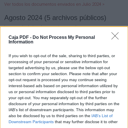
Ver todos los documentos enviados en Julio 2024 >
Agosto 2024
(5 archivos públicos)
La mayoría de los documentos populares:
MENÚ BUFFET VERANO 2024 GAVIOTAS QR .pdf
(2544
Caja PDF -
Do Not Process My Personal
veces)
Information
U3. Liderazgo cambio y casos .pdf
(2542 veces)
TODO INCLUIDO QR WEB 2024 .pdf
(969 veces)
If you wish to opt-out of the sale, sharing to third parties, or
CARTA DE SNACKS BACK 2024 .pdf
(565 veces)
processing of your personal or sensitive information for
CARTA DE SNACKS BACK 2024 GAVIOTAS .pdf
(507 veces)
targeted advertising by us, please use the below opt-out
Ver todos los documentos enviados en Agosto 2024 >
section to confirm your selection. Please note that after your
opt-out request is processed you may continue seeing
Septiembre 2024
(4 archivos públicos)
interest-based ads based on personal information utilized by
us or personal information disclosed to third parties prior to
La mayoría de los documentos populares:
your opt-out. You may separately opt-out of the further
Reglam Club Deportivo URMA .pdf
(2758 veces)
disclosure of your personal information by third parties on the
MANUAL IMG. JUANFE. .pdf
(2404 veces)
IAB’s list of downstream participants. This information may
Protocolo AADM URMA (1) .pdf
(2045 veces)
also be disclosed by us to third parties on the
IAB’s List of
PROGRAMA ANIMACIÓN 2024 VERANO AZUL MINI CLUB V2
Downstream Participants
that may further disclose it to other
02.09.24 .pdf
(744 veces)
third parties.