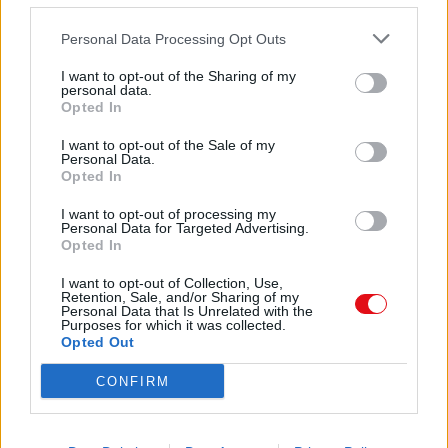
Ver todos los documentos enviados en Septiembre 2024 >
Personal Data Processing Opt Outs
Octubre 2024
(2 archivos públicos)
I want to opt-out of the Sharing of my
personal data.
La mayoría de los documentos populares:
Opted In
MENÚ BUFFET INVIERNO 2024 2025 .pdf
(3707 veces)
PROGRAMA IV EDICIÓN ITÁLICA DESPIERTA .pdf
(2216
I want to opt-out of the Sale of my
veces)
Personal Data.
Opted In
Ver todos los documentos enviados en Octubre 2024 >
I want to opt-out of processing my
Noviembre 2024
(6 archivos públicos)
Personal Data for Targeted Advertising.
Opted In
La mayoría de los documentos populares:
REGLAMENTO III RALLYE ESC .pdf
(1606 veces)
I want to opt-out of Collection, Use,
Retention, Sale, and/or Sharing of my
CARTA RESTAURANTE PRUEBA 1 .pdf
(1194 veces)
Personal Data that Is Unrelated with the
Purposes for which it was collected.
CARTA RESTAURANTE PRUEBA 1 (1) .pdf
(920 veces)
Opted Out
acerca de nosotros enlace inmobiliaria .pdf
(740 veces)
solicitud de inscripcion autorellenable 2024 25 .pdf
(426
CONFIRM
veces)
Ver todos los documentos enviados en Noviembre 2024 >