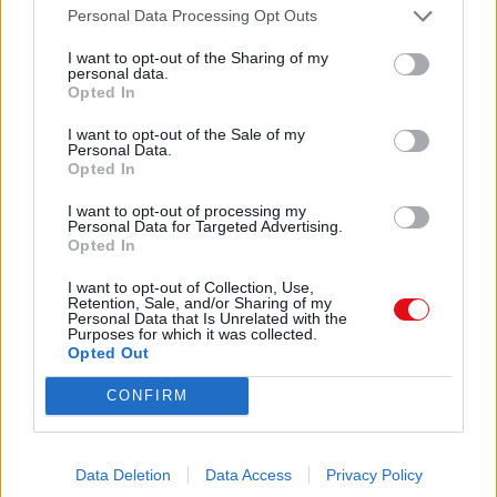
Filtro
Personal Data Processing Opt Outs
√
√
I want to opt-out of the Sharing of my
√
personal data.
Comparte el documento
√
Opted In
√
I want to opt-out of the Sale of my
√
Personal Data.
√
Opted In
√
I want to opt-out of processing my
Fácil sustitución
Personal Data for Targeted Advertising.
Opted In
Medio filtrante plisado
Gran superficie de área del filtro debido a un
I want to opt-out of Collection, Use,
Enlace a esta página
filtro plisado
Retention, Sale, and/or Sharing of my
Filtro antiestático
Personal Data that Is Unrelated with the
Purposes for which it was collected.
Calidad alimentaria
Opted Out
Enlace permanente
Poliéster conductor eléctrico con una
membrana de PTFE (filtro de cartucho)
Utilice el enlace permanente a la página de descarga del
CONFIRM
TFE recubierto de fieltro antiestático con
documento para compartir su documento en Facebook,
fibras de carbono /poliéster
LinkedIn.. O directamente en contacto con el correo
Lavable 2 a 4 veces a 40 ºC (Filtro de bolsa)
electrónico, Messenger, Whatsapp, Line..
Las especificaciones están sujetas a
Data Deletion
Data Access
Privacy Policy
cambios sin previo aviso