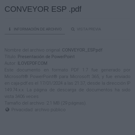
CONVEYOR ESP .pdf
INFORMACIÓN DE ARCHIVO
VISTA PREVIA
Nombre del archivo original:
CONVEYOR_ESP.pdf
Título:
Presentación de PowerPoint
Autor:
ILOVEPDF.COM
Este documento en formato PDF 1.7 fue generado por
Microsoft® PowerPoint® para Microsoft 365, y fue enviado
en caja-pdf.es el 17/01/2024 a las 21:37, desde la dirección IP
149.74.x.x. La página de descarga de documentos ha sido
vista 3406 veces.
Tamaño del archivo: 2.1 MB (29 páginas).
Privacidad: archivo público