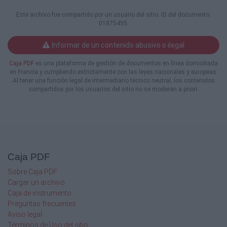
Este archivo fue compartido por un usuario del sitio. ID del documento:
Bomba de vacío
01875455.
Las especificaciones están sujetas a
Informar de un contenido abusivo o ilegal
cambios sin previo aviso
Caja PDF
es una plataforma de gestión de documentos en línea domiciliada
Filtro de vacío
en Francia y cumpliendo estrictamente con las leyes nacionales y europeas.
Al tener una función legal de intermediario técnico neutral, los contenidos
compartidos por los usuarios del sitio no se moderan a priori.
Tolva de alimentación + tubería
www.vmeca.com
TRANSPORTADOR DE VACÍO
Principio de transportador de vacío VMECA.
Caja PDF
1.
2.
Sobre Caja PDF
3.
Cargar un archivo
4.
Caja de instrumento
5.
Preguntas frecuentes
6.
Aviso legal
7.
Términos de Uso del sitio