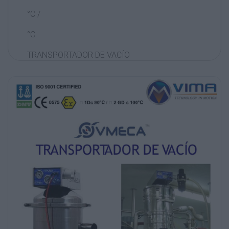
°C /
°C
TRANSPORTADOR DE VACÍO
www.industrialvima.com
www.vmeca.com
TRANSPORTADOR DE VACÍO
¿Por qué su sistema de transporte por vacío
ha de ser VMECA?
Mantenimiento mínimo
Bajo nivel de ruido
Limpieza automática de filtros
Fácil de instalar
Tamaño compacto
Fácil de limpiar
Transporte sin polvo