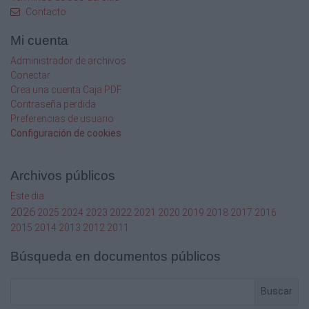
Contacto
(D) Compuerta de Tolva cierra
(A) Arranque de la bomba de vacío
Mi cuenta
(H) Aire negativo en el tanque
Administrador de archivos
Transferencias de material
Conectar
(A) Parada de Bomba de vacío
Crea una cuenta Caja PDF
(H) Soplado de aire en el Tanque
(D) Apertura de la comp–uerta de la Tolva -
Contraseña perdida
Descarga de productos
Preferencias de usuario
Configuración de cookies
A.
B.
C.
Archivos públicos
D.
Este dia
2026
2025
2024
2023
2022
2021
2020
2019
2018
2017
2016
A
2015
2014
2013
2012
2011
H
Búsqueda en documentos públicos
F.
G.
H.
Buscar