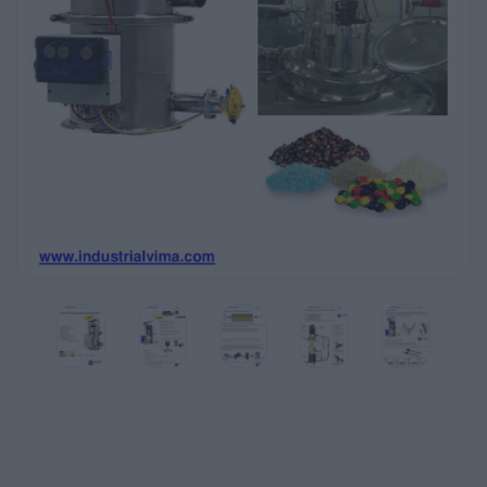
Resistente a los ácidos
Hecho de acero inoxidable pulido
Fácil de mantener
Envío de grandes volúmenes
Atmósferas explosivas
Certificado(ATE)X
ISO 9001 CERTIFIED
0575
Las especificaciones están sujetas a
cambios sin previo aviso
°C /
°C
www.vmeca.com
TRANSPORTADOR DE VACÍO