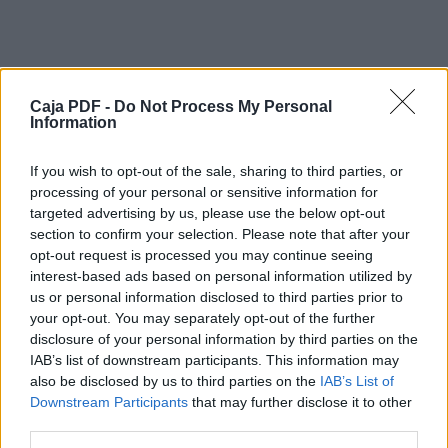
PATENT
CARTUCHO DE VACÍOPT
√ Mantiene el vacío a pesar de las
fluctuaciones
Caja PDF -
Do Not Process My Personal
de presión de aire.
Information
√ Tiempo de respuesta rápida.
√ Cantidad de cartuchos seleccionables.
√ Fácil mantenimiento.
If you wish to opt-out of the sale, sharing to third parties, or
√ Mejora del clásico generador de vacío con
processing of your personal or sensitive information for
la última
targeted advertising by us, please use the below opt-out
tecnología de cartucho.
section to confirm your selection. Please note that after your
opt-out request is processed you may continue seeing
√
interest-based ads based on personal information utilized by
us or personal information disclosed to third parties prior to
Descargar el documento (PDF)
Fácil selección y mantenimiento de cartuchos
your opt-out. You may separately opt-out of the further
de vacío VMECA.
disclosure of your personal information by third parties on the
CONVEYOR_ESP.pdf (PDF, 2.1 MB)
IAB’s list of downstream participants. This information may
Filtro cartucho
also be disclosed by us to third parties on the
IAB’s List of
Descargar
Downstream Participants
that may further disclose it to other
Bolsa de filtro
third parties.