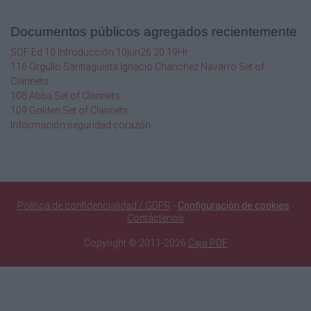
Bomba de vacío
Tolva Cono
Actuador
Documentos públicos agregados recientemente
Compuerta de tolva
SQF Ed 10 Introducción 10jun26 20.19Hr
Tubería
116 Orgullo Santiaguista Ignacio Chanchez Navarro Set of
Estación de alimentación
Clarinets
Filtro
108 Abba Set of Clarinets
Tanque de descarga
109 Golden Set of Clarinets
Información seguridad corazón
I.
Caja de control
E.
Política de confidencialidad / GDPR
-
Configuración de cookies
-
G
Contáctenos
I
Copyright © 2011-2026
Caja PDF
B
C
D
E