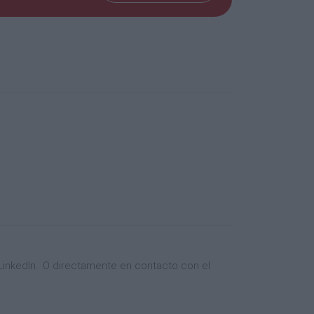
b a j o p r o c e d e r á a s u a p r o b a c i
sentar
 e l Á g u i l a : C / D r. S e r ra n o P é r e
 t o r e s / a s .
arla
o r g a n i z a c i ó n ( A s o c i a c i ó n C
mas,
inkedIn.. O directamente en contacto con el