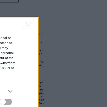
sonal or
ection to
ou may
 personal
out of the
 downstream
B’s List of