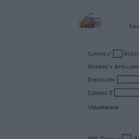
B E D U I N O / A **
E S T R E L L A D E L A I L U S I Ó N ***
A P E L L I D OS
R E Y /R E I N A M A G O / A ****
E DA D
D I R E C CI ÓN
TALLA
T EL É FO N O
C OR R E O E
S ÓL O
PAR A