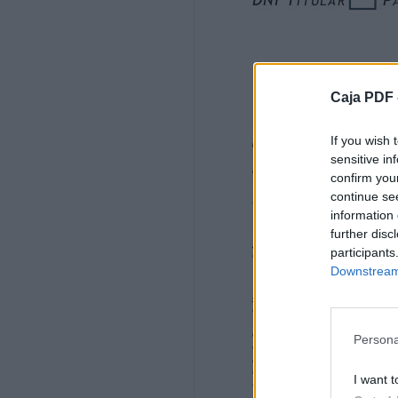
B ED U I N O S - T E N GO
T R AJ E
Voluntario/a
Caja PDF 
F I R MA
If you wish 
DNI T I T UL AR
sensitive in
P A D R E S /M AD R ES /T UTOR E S / A S
confirm you
E N S E VI L L A
continue se
F ECH A
information 
further disc
A
participants
Downstream 
L Í MI T E :
DE
Persona
26
I want t
N º DNI