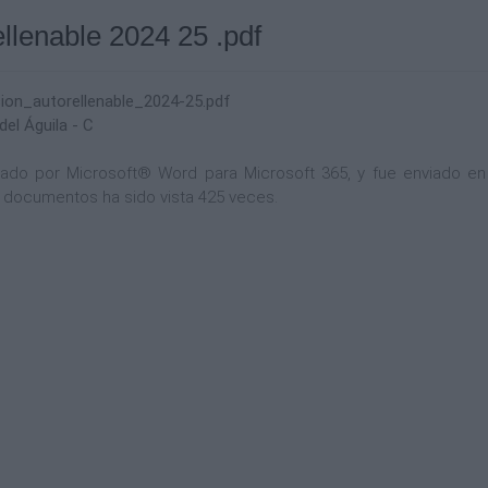
ellenable 2024 25 .pdf
cion_autorellenable_2024-25.pdf
del Águila - C
o por Microsoft® Word para Microsoft 365, y fue enviado en c
e documentos ha sido vista 425 veces.