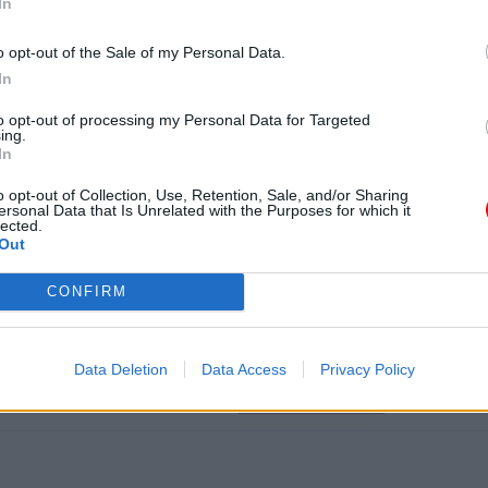
In
o opt-out of the Sale of my Personal Data.
In
to opt-out of processing my Personal Data for Targeted
ing.
In
los 6 y 12 años. Debe adjuntar éste documento con firma
o opt-out of Collection, Use, Retention, Sale, and/or Sharing
ersonal Data that Is Unrelated with the Purposes for which it
lected.
Out
CONFIRM
o s , p a r a d e s f i l a r d e b e r á s e r a c o m p a ñ a d o p o r 
/materna/tutor/a.
Data Deletion
Data Access
Privacy Policy
s deben de tener más de 16, sin limite por arriba. Se le entregará
ón de los Reyes Magos. La estrella deberá correr con los gastos d
ros para el desfile.