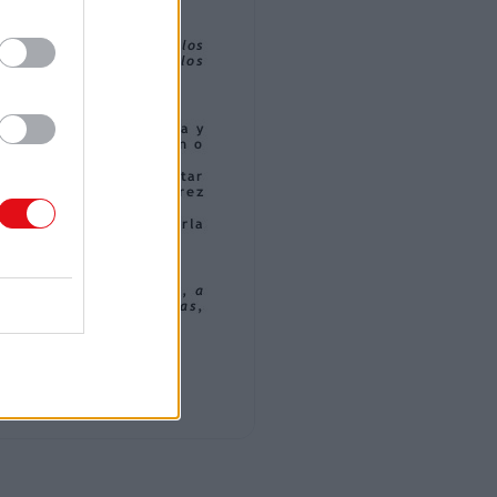
p a d r e / m a d r e / t u t o r. A d e m á s
el