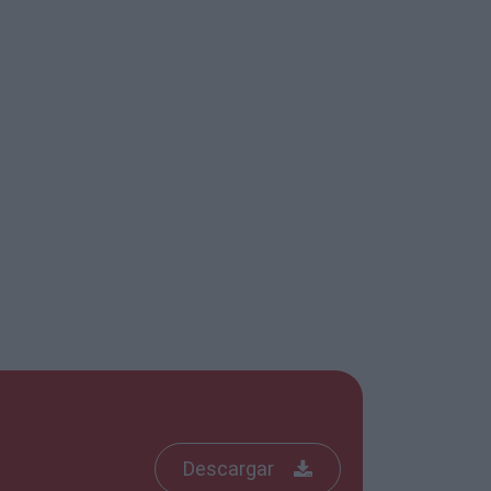
ena
a con
ro
e que
s,
e
 s e t c . … E l h e c h o d e r e l l e n a r l
Descargar