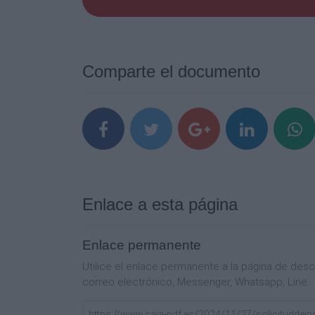
e n t r e g a r l a , n o c o n l l e v a n e c e
ó n o
no, informando a la persona firmante de la 
• Los menores participantes (niñas/os y 
e s t a s o l i c i t u d f í s i c a m e n t e e n
Comparte el documento
z
u o t ra A s o c i a c i ó n o r g a n i z a d o 
• Con respecto a los beduinos (si son ma
por correo electrónico (asociacionceca@
SOBRE EL DERECHO DE IMAGEN :
L o s p a d r e s / m a d r e s / t u t o r e s /
e C a ) , a
la posible utilización de la imagen (fotogr
fotografías, vídeos y medios inform ático
Enlace a esta página
Paqui De Leyva 615 67 32 85/ Maite Espi
Grupo de la Cabalgata https://www.fa
Enlace permanente
Hay que confirmar la solicitud a través
Utilice el enlace permanente a la página de de
correo electrónico, Messenger, Whatsapp, Line..