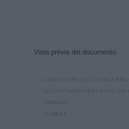
Vista previa del documento
C O M I S I Ó N E J E C U T I VA C E R R O 
S O L I C I T U D D E I N S C R I P C I Ó N
CARROZA*
N OMB R E
Y