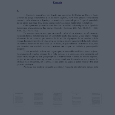
vocación cristiana nunca puede faltar en la
Iglesia.
Cuán espontánea y cuán fructuosa fuera esta
actividad en los origines de la Iglesia lo
demuestran abundantemente las mismas
Sagradas Escrituras (Cf. Act., 11,19-21; 18,26;
Rom., 16,1-16; Fil., 4,3).
Por nuestros tiempos no exigen menos celo
en los laicos, sino que, por el contrario,
las circunstancias actuales les piden un
apostolado mucho más intenso y más amplio.
Porque
el número de los hombres, que aumenta de
día en día, el progreso de las ciencias y de la
técnica, las relaciones más estrechas entre
los hombres no sólo han extendido hasta lo
infinito
los campos inmensos del apostolado de los
laicos, en parte abiertos solamente a ellos,
sino
que también han suscitado nuevos problemas
que exigen su cuidado y preocupación