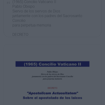
(1965) Concilio Vaticano II
Pablo Obispo
Siervo de los siervos de Dios
juntamente con los padres del Sacrosanto
Concilio
para perpetua memoria
DECRETO
"Apostolicam Actuositatem"
Sobre el apostolado de los laicos
Proemio
1.
1. Queriendo intensificar más la actividad
apostólica del Pueblo de Dios, el Santo
Concilio se dirige solícitamente a los
cristianos seglares, cuyo papel propio y
enteramente
necesario en la misión de la Iglesia ya ha
mencionado en otros lugares. Porque el
apostolado
de los laicos, que surge de su misma