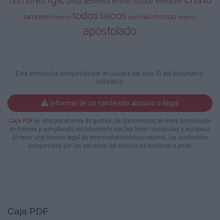
hombres
entre
sobre
actividad
formacion
3. Los cristianos seglares obtienen el derecho
todos
laicos
tambien
mundo
mismo
caridad
espiritu
y la obligación del apostolado por su
apostolado
unión con Cristo Cabeza. Ya que insertos en
el bautismo en el Cuerpo Místico de Cristo,
robustecidos por la Confirmación en la
fortaleza del Espíritu Santo, son destinados al
Este archivo fue compartido por un usuario del sitio. ID del documento:
apostolado por el mismo Señor. Son
00034819.
consagrados como sacerdocio real y gente
santa (Cf. 1
Informar de un contenido abusivo o ilegal
Pe., 2,4-10) para ofrecer hostias espirituales
por medio de todas sus obras, y para dar
Caja PDF
es una plataforma de gestión de documentos en línea domiciliada
testimonio de Cristo en todas las partes del
en Francia y cumpliendo estrictamente con las leyes nacionales y europeas.
mundo. La caridad, que es como el alma de
Al tener una función legal de intermediario técnico neutral, los contenidos
compartidos por los usuarios del sitio no se moderan a priori.
todo
apostolado, se comunica y mantiene con los
Sacramentos, sobre todo de la Eucaristía.
El apostolado se ejerce en la fe, en la
esperanza y en la caridad, que derrama el
Espíritu Santo en los corazones de todos los
miembros de la Iglesia. Más aún, el precepto
Caja PDF
de