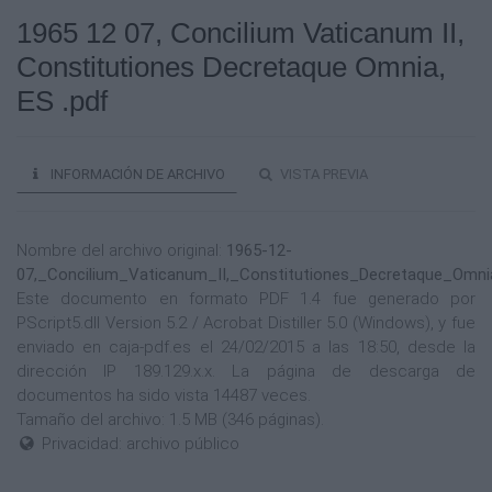
1965 12 07, Concilium Vaticanum II,
Constitutiones Decretaque Omnia,
ES .pdf
INFORMACIÓN DE ARCHIVO
VISTA PREVIA
Nombre del archivo original:
1965-12-
07,_Concilium_Vaticanum_II,_Constitutiones_Decretaque_Omni
Este documento en formato PDF 1.4 fue generado por
PScript5.dll Version 5.2 / Acrobat Distiller 5.0 (Windows), y fue
enviado en caja-pdf.es el 24/02/2015 a las 18:50, desde la
dirección IP 189.129.x.x. La página de descarga de
documentos ha sido vista 14487 veces.
Tamaño del archivo: 1.5 MB (346 páginas).
Privacidad: archivo público