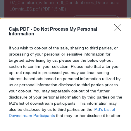
del apostolado seglar, exponer los principios
07,_Concilium_Vaticanum_II,_Constitutiones_Decretaque
fundamentales y dar las instrucciones
_Omnia,_ES.pdf (PDF, 1.5 MB)
pastorales
para su mayor eficacia; todo lo cual ha de
Descargar
tenerse como norma en la revisión del
Caja PDF -
Do Not Process My Personal
derecho
Information
canónico, en cuanto se refiere el apostolado
seglar.
Capítulo I
If you wish to opt-out of the sale, sharing to third parties, or
Vocación de los laicos al apostolado
processing of your personal or sensitive information for
Comparte el documento
targeted advertising by us, please use the below opt-out
Participación de los laicos en la misión de la
section to confirm your selection. Please note that after your
Iglesia
opt-out request is processed you may continue seeing
2.
interest-based ads based on personal information utilized by
2. La Iglesia ha nacido con el fin de que, por la
us or personal information disclosed to third parties prior to
propagación del Reino de Cristo en
your opt-out. You may separately opt-out of the further
toda la tierra, para gloria de Dios Padre, todos
disclosure of your personal information by third parties on the
los hombres sean partícipes de la redención
IAB’s list of downstream participants. This information may
salvadora, y por su medio se ordene
also be disclosed by us to third parties on the
IAB’s List of
Enlace a esta página
realmente todo el mundo hacia Cristo. Toda la
Downstream Participants
that may further disclose it to other
actividad
third parties.
del Cuerpo Místico, dirigida a este fin, se llama
Enlace permanente
apostolado, que ejerce la Iglesia por todos