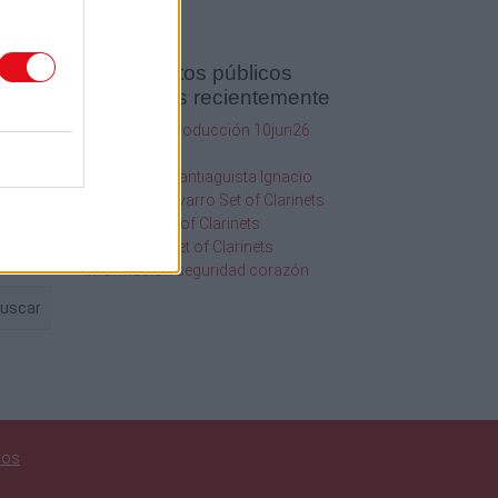
Documentos públicos
agregados recientemente
SQF Ed 10 Introducción 10jun26
1
2020
20.19Hr
2013
116 Orgullo Santiaguista Ignacio
Chanchez Navarro Set of Clarinets
os
108 Abba Set of Clarinets
109 Golden Set of Clarinets
Información seguridad corazón
uscar
nos