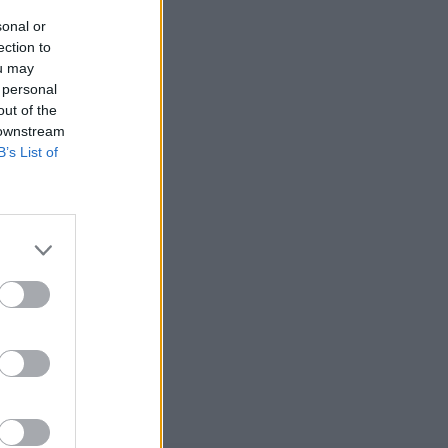
sonal or
ection to
ou may
 personal
out of the
 downstream
B’s List of