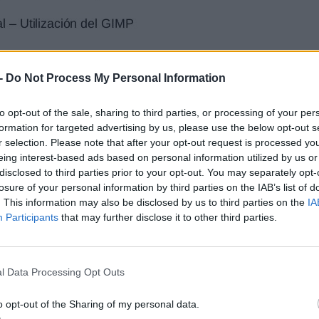
ndible, entonces, alfabetizarnos en el discurso
s”, ya que éste se vuelve un código fundamental
uestro entorno de manera autónoma.
-
Do Not Process My Personal Information
idades artísticas y contextuales (origen,
to opt-out of the sale, sharing to third parties, or processing of your per
, obras, su circulación y consumo) propias
formation for targeted advertising by us, please use the below opt-out s
r selection. Please note that after your opt-out request is processed y
eing interest-based ads based on personal information utilized by us or
disclosed to third parties prior to your opt-out. You may separately opt-
losure of your personal information by third parties on the IAB’s list of
ento productivo a esta nueva forma
. This information may also be disclosed by us to third parties on the
IA
ágenes artísticas y actividades
Participants
that may further disclose it to other third parties.
 alumnos puedan aprehender los saberes
l Data Processing Opt Outs
entación y producción significativa,
el acercamiento de los alumnos al arte
o opt-out of the Sharing of my personal data.