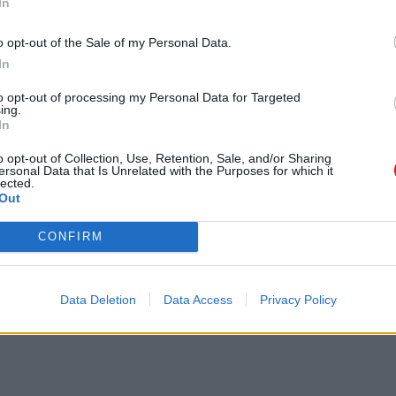
In
o opt-out of the Sale of my Personal Data.
al tanto del conocimiento como de las
In
to opt-out of processing my Personal Data for Targeted
ing.
In
o opt-out of Collection, Use, Retention, Sale, and/or Sharing
rte Analógico y Digital.
ersonal Data that Is Unrelated with the Purposes for which it
lected.
Out
e GIMP como herramienta digital de
CONFIRM
Data Deletion
Data Access
Privacy Policy
 el software GIMP y ampliando la
propiciar la presentación, difusión
e Maker, red social, scanner,