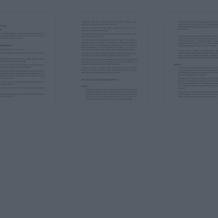
s visuales permite la exploración,
ivo de distintos software de edición para la
con sentido.
6 clases. 80 min.
pacios dentro de la institución, espacio extra
 en relación a la imagen analógica e imagen
 Debate oral/grupal.
tual para visualizar el paso de la producción
porte tecnológico POWTOON.
r el aprendizaje del manejo del software GIMP, a
alelamente, experimentación libre con las
econocimiento de su función –uso de las
roducción individual aunque colaborativa, a
N.
al a fin de socializar los saberes e informaciones