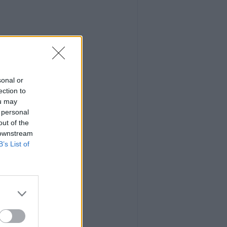
sonal or
ection to
ou may
 personal
out of the
 downstream
B’s List of