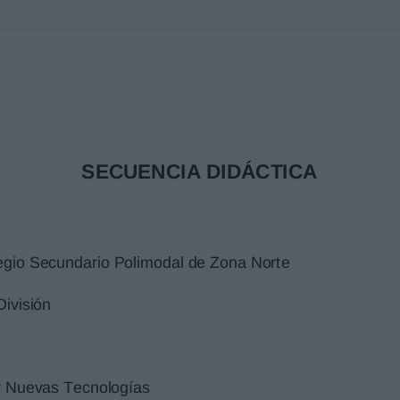
presenta la experiencia del hombre en un
rol protagónico al momento de construir y
 decir, es un componente esencial de la cultura.
roducción artística posibilita crear consciencia
ocrática y simbólica, lo cual generará
de una comunidad.
om del desarrollo de las nuevas
ursos) y de los medios masivos de comunicación.
social: comenzamos a vivir rodeados de
, nos comunican, nos observan, es decir, la
pal de la realidad que debemos decodificar para
 de los recursos tecnológicos en la
ad de pensar el arte desde esta nueva
ción, producción, difusión y valoración.
uevas Tecnologías surge como un ámbito
xpandir su horizonte de posibilidades mediado