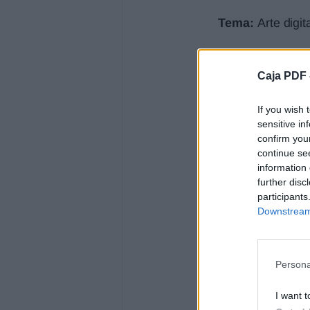
por el uso de las tecnologías. Es impresci
de la imagen tecnológica o “digitalizarno
para poder comprender e intervenir en n
PROPÓSITOS
Caja PDF 
-
Favorecer el aprendizaje de las particular
If you wish 
características, artistas, manifestaciones
sensitive in
del arte digital mediante clases teóricas
confirm you
continue se
-expuestas a través de soportes
information 
further disc
tecnológicos- que permitan: un acercami
participants
discursiva, debate grupal y análisis de im
Downstream 
complementarias que posibiliten que los
de forma autónoma.
-
Persona
Generar instancias de indagación, experim
individual y colaborativa, que promuevan 
I want t
digital a partir del software GIMP.