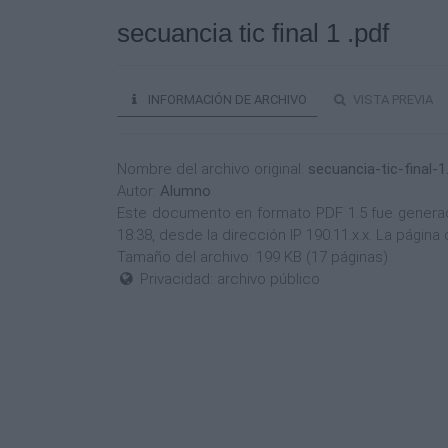
secuancia tic final 1 .pdf
INFORMACIÓN DE ARCHIVO
VISTA PREVIA
Nombre del archivo original:
secuancia-tic-final-1
Autor:
Alumno
Este documento en formato PDF 1.5 fue generado
18:38, desde la dirección IP 190.11.x.x. La pági
Tamaño del archivo: 199 KB (17 páginas).
Privacidad: archivo público