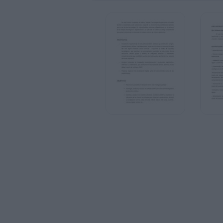
EJES ESTRUCTURALES
Eje: Software digital
El uso de la tecnología aplicada a las arte
producción y uso tanto crítico como creat
creación, manipulación y difusión de arte 
ESTRATEGIAS DE ENSEÑANZA
- Desarrollo de la secuencia didáctica en 
- Área de trabajo: aula de computación, es
institucional.
- Indagación sobre conocimientos previos
digital a partir de preguntas orientadoras.
- Presentación de una línea del tiempo vir
analógica a una digital, a través del so
-Presentación teórica virtual para aborda
través del soporte tecnológico PREZI. Par
herramientas desarrolladas, a modo de r
computadoras CONECTAR IGUALDAD-.
- Introducción a la primera actividad de p
través del soporte tecnológico POWTOO
-Invitación a crear un grupo en la red soci
afines.