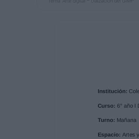
Tema: Arte digital – Utilización del GIMP
-Ver Perfil de Alumno en Power Point-
FUNDAMENTACIÓN
El arte, como producción estética que re
espacio-tiempo determinado, adquiere un 
comunicar significaciones y realidades, es
En este sentido, podemos afirmar que la p
social desde una perspectiva crítica, dem
sensibilidad y empatía entre los sujetos 
A mediados del siglo XX se enfatiza el bo
tecnologías (soportes, herramientas, rec
Esto produce un impacto en el contexto 
imágenes que nos estimulan, nos informan
imagen se vuelve un constituyente princi
poder resignificarlo.
Frente a este nuevo panorama, el impacto
producción de imagen impulsa la necesid
perspectiva digital: en su análisis, explora
De esta forma, el espacio de Artes y N
donde la creatividad puede potenciar y e