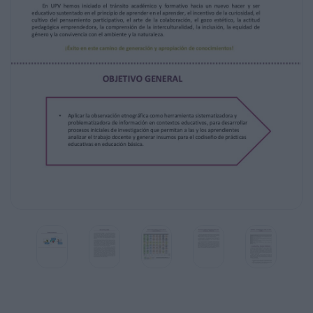
de
género y la convivencia con el ambiente y la naturaleza.
¡Éxito en este camino de generación y apropiación de 
OBJETIVO GENERAL
•
Aplicar la observación etnográfica como herramienta si
problematizadora de información en contextos educativo
procesos iniciales de investigación que permitan a las y
analizar el trabajo docente y generar insumos para el c
educativas en educación básica.
MAPA ESQUEMÁTICO
DESCRIPCIÓN GENERAL
La experiencia formativa "Introducción a la Observación
(IOTDII), forma parte del Campo Integrador de la malla cu
Educación Básica, el cual “…integra el saber sobre la ed
de la observación y de la práctica reflexiva…Se potencia 
aprendiente desde entornos donde transcurre el acto edu