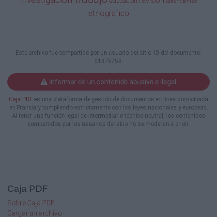
revision
educacion
aprendientes
habilidades para el aprendizaje.
etnografico
1. Preparación y planificación:
Familiarización con el contenido: Asegurarse de compr
los objetivos, contenidos y metodologías de cada unidad 
curso.
Planificación detallada: Elaborar un plan detallado de a
Este archivo fue compartido por un usuario del sitio. ID del documento:
sesión, incluyendo tiempos estimados para cada activid
01875759.
2. Creación de ambientes de aprendizajes colaborativ
Informar de un contenido abusivo o ilegal
Dinámicas de grupo: Utilizar dinámicas en el aula que per
Caja PDF
es una plataforma de gestión de documentos en línea domiciliada
habilidades intelectuales, operativas y perceptivas.
en Francia y cumpliendo estrictamente con las leyes nacionales y europeas.
Espacios de discusión: Crear foros de discusión en línea 
Al tener una función legal de intermediario técnico neutral, los contenidos
permiten) y en clase para que los aprendientes comparta
compartidos por los usuarios del sitio no se moderan a priori.
experiencias.
3. Uso de tecnologías educativas:
Plataformas de aprendizaje: Emplear plataformas de apr
para distribuir materiales, recopilar tareas y facilitar disc
Herramientas interactivas: Integrar herramientas intera
encuestas en línea, cuestionarios y pizarras digitales pa
aprendientes comprometidos.
Caja PDF
4. Fomento de la reflexión crítica:
Sobre Caja PDF
Diarios reflexivos: Animar a los aprendientes a elaborar d
Cargar un archivo