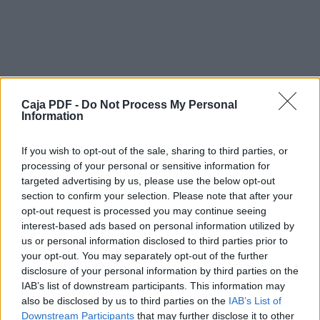
construir una plataforma de intelección que permita el an
edificando de manera procesual rutas y miradas sistemati
replanteamiento de las prácticas educativas acordes al
(UPV, 2015).
Derivado de lo anterior, esta experiencia está diseñada 
aprendientes habilidades que les permitan realizar de ma
el quehacer docente y los entornos en que realiza su fu
teórico-metodológicos derivados del quehacer etnográf
Caja PDF -
Do Not Process My Personal
escolares de los niveles de preescolar y primaria; acti
Information
realiza para construir su lectura de la realidad, que le pe
De igual manera, desde un permanente hábito de reflexió
If you wish to opt-out of the sale, sharing to third parties, or
construcción de aprendizajes desarrollados en las exper
processing of your personal or sensitive information for
aprendientes cursan de manera paralela o previa a esta 
targeted advertising by us, please use the below opt-out
En particular este curso se centrará en la identificación
section to confirm your selection. Please note that after your
herramientas necesarias para realizar observaciones si
opt-out request is processed you may continue seeing
construir relatos etnográficos, con los cuales iniciar un
interest-based ads based on personal information utilized by
les permita empezar a delimitar un tema de investigación
us or personal information disclosed to third parties prior to
siempre bajo los principios de formación de esta Univer
Descargar el documento (PDF)
your opt-out. You may separately opt-out of the further
la pedagogía de la autoorganización con autonomía par
disclosure of your personal information by third parties on the
la curiosidad, la creatividad y la evaluación. Esta experi
por dos unidades y por diversas actividades (para más 
IAB’s list of downstream participants. This information may
Introducción a la observación del trabajo docente II
el cuadro que describe unidades y actividades más adela
also be disclosed by us to third parties on the
IAB’s List of
2026.pdf (PDF, 1.5 MB)
Licenciatura (procesos de enseñanza-aprendizaje con ac
Downstream Participants
that may further disclose it to other