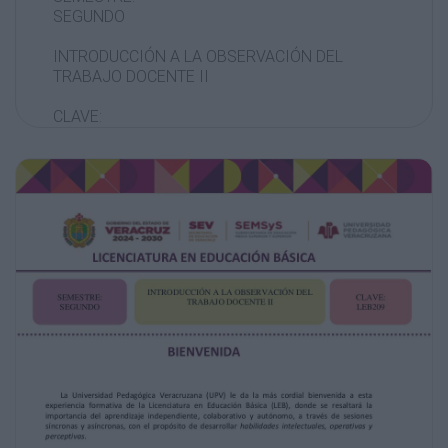
SEGUNDO
INTRODUCCIÓN A LA OBSERVACIÓN DEL
TRABAJO DOCENTE II
CLAVE:
LEB209
BIENVENIDA
La Universidad Pedagógica Veracruzana (UPV) le da la m
experiencia formativa de la Licenciatura en Educación Bá
importancia del aprendizaje independiente, colaborativo
sesiones
síncronas y asíncronas, con el propósito de desarrollar h
operativas y
perceptivas.
En UPV hemos iniciado el tránsito académico y formativ
educativo sustentado en el principio de aprender en el ap
curiosidad, el
cultivo del pensamiento participativo, el arte de la colab
actitud
pedagógica emprendedora, la comprensión de la intercultu