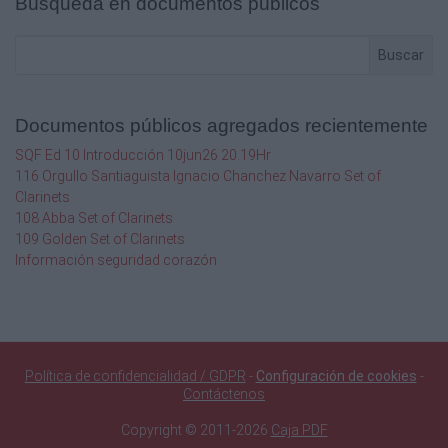
Búsqueda en documentos públicos
investigaciones, metodologías y prácticas en educación
Colaboración con colegas (Academias): Participar en 
práctica y colaborar con otros docentes para compartir
Buscar
mejores prácticas.
Autor: Dr. Rigoberto Morales Landa
Documentos públicos agregados recientemente
ACREDITACIÓN
SQF Ed 10 Introducción 10jun26 20.19Hr
La acreditación máxima de esta experiencia formativa e
116 Orgullo Santiaguista Ignacio Chanchez Navarro Set of
los aspectos descritos en el apartado de criterios de ev
Clarinets
tiempo y forma. Su acreditación mínima es de 6. Es men
108 Abba Set of Clarinets
promueve con número, con calificación que va del 6 al 1
109 Golden Set of Clarinets
reprobatoria.
Información seguridad corazón
EVALUACIÓN
La evaluación se enfocará como un elemento potenciali
articulación de los procesos de aprendizaje, instaurán
para la mejora continua en el diario actuar, integrada de
nuestras estrategias de enseñanza, teniendo como meta
Política de confidencialidad / GDPR
-
Configuración de cookies
-
hacer avanzar la reflexión, la comprensión y el aprendiza
Contáctenos
Loureiro, 2017, p. 147), donde la información que se rec
Copyright © 2011-2026
Caja PDF
administrativo del Mediador Pedagógico (MP), sino, sobr