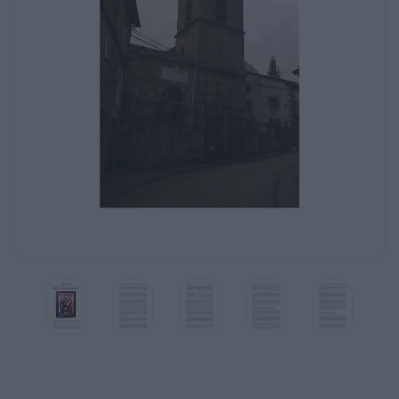
vivencia religiosa. Constituye parte de su vida
y, si así no fuera, sentiría el
vacío y la frustración en su persona. Y es que
el ser humano es
profundamente religioso. Pero desde la
venida de Nuestro Señor Jesucristo
2
y desde nuestra fe en El, esta religiosidad,
alcanza su plenitud absoluta. Se
encarna en la Parroquia que constituye la
misma prolongación de su
persona divina.
Como es comprensible me refiero
fundamentalmente a los feligreses.
Son ellos los destinatarios del escrito. Para
ellos puede tener cierto interés
ya que su vida sumada y participada en el
conjunto es como el eslabón de
la misma cadena.
Si bien es cierto podemos hablar de la misma