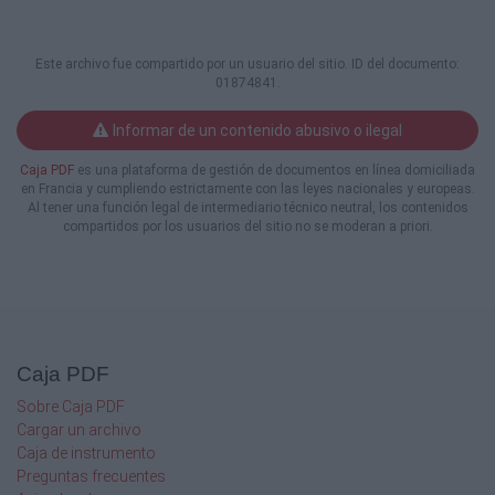
Una comunidad que vive estos compromisos
establece entre sus
miembros los fundamentos más favorables
Este archivo fue compartido por un usuario del sitio. ID del documento:
01874841.
para que de ahí surjan unas
relaciones de convivencia, amistad y
Informar de un contenido abusivo o ilegal
prosperidad en el pueblo. Goethe,
pensador y escritor alemán, decía: "todas las
Caja PDF
es una plataforma de gestión de documentos en línea domiciliada
épocas, en las que la fe
en Francia y cumpliendo estrictamente con las leyes nacionales y europeas.
predomina, son épocas de gloria que elevan
Al tener una función legal de intermediario técnico neutral, los contenidos
las almas y producen
compartidos por los usuarios del sitio no se moderan a priori.
ubérrimos frutos para el presente y el porvenir.
Por el contrario las épocas
en las que ha prevalecido la incredulidad, no
dejan en pos de sí más que un
resplandor pasajero de superficialidades".
Decir, por tanto, Soncillo, no es simplemente
Caja PDF
un nombre cualquiera ni la
pretensión de una arrogancia, es evocar
Sobre Caja PDF
inmediatamente una comunidad
Cargar un archivo
parroquial, representada en la Iglesia material,
Caja de instrumento
como elemento constitutivo
Preguntas frecuentes
del pueblo. Hasta el extremo de que un pueblo