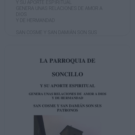
Y SU APORTE ESPIRITUAL
GENERA UNAS RELACIONES DE AMOR A
DIOS
Y DE HERMANDAD
SAN COSME Y SAN DAMIÁN SON SUS
PATRONOS
DEDICATORIA
A mis feligreses, a mi madre, que también lo
fue y, a muchos
amigos, en cuya Iglesia he escrito algún
recuerdo. A ellos y a
San Cosme y San Damián están dedicadas
estas páginas.
PROLOGO DE UNA CONCIENCIA CRISTIANA
Tal vez esté de más decirlo, pero quizá sea
bueno y necesario recordarlo.
Es sencillamente el hecho sociológico-
religioso de una gran parte de la
sociedad, de un pueblo, en concreto del
nuestro, que participa de esta