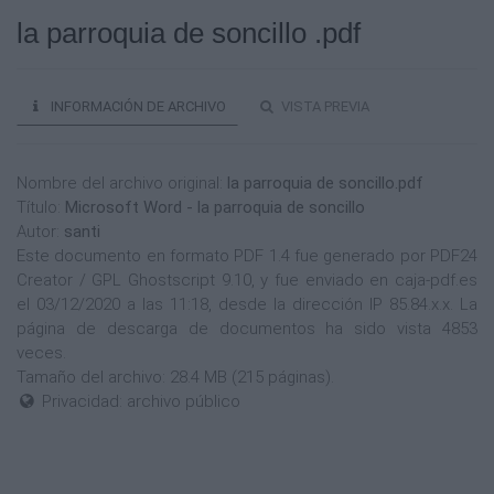
la parroquia de soncillo .pdf
INFORMACIÓN DE ARCHIVO
VISTA PREVIA
Nombre del archivo original:
la parroquia de soncillo.pdf
Título:
Microsoft Word - la parroquia de soncillo
Autor:
santi
Este documento en formato PDF 1.4 fue generado por PDF24
Creator / GPL Ghostscript 9.10, y fue enviado en caja-pdf.es
el 03/12/2020 a las 11:18, desde la dirección IP 85.84.x.x. La
página de descarga de documentos ha sido vista 4853
veces.
Tamaño del archivo: 28.4 MB (215 páginas).
Privacidad: archivo público