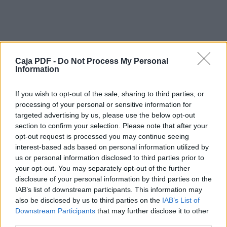
comunidad con sus
perfiles, actividades y metas específicas de
cada una. Al pueblo por el
lugar de su nacimiento y a la parroquia por el
otro nacimiento espiritual en
ella. Al pueblo con las preocupaciones de
Caja PDF -
Do Not Process My Personal
aquí abajo, en la construcción de
Information
la ciudad terrena (según San Agustín) y la
parroquia con la sublimación de
If you wish to opt-out of the sale, sharing to third parties, or
esta ciudad, asumiendo estas
processing of your personal or sensitive information for
preocupaciones terrenales, hasta llegar a la
targeted advertising by us, please use the below opt-out
ciudad celestial.
section to confirm your selection. Please note that after your
A la parroquia se le conoce también como
opt-out request is processed you may continue seeing
una comunidad cristiana. A
interest-based ads based on personal information utilized by
ella se accede por la fe y el Bautismo. La fe
en la palabra y en la persona de
us or personal information disclosed to third parties prior to
Nuestro Señor Jesucristo que murió, resucitó
your opt-out. You may separately opt-out of the further
Descargar el documento (PDF)
y ascendió al Cielo. Que pasó
disclosure of your personal information by third parties on the
por la tierra haciendo el bien e instituyó la
IAB’s list of downstream participants. This information may
Iglesia en su persona. Y ahora
la parroquia de soncillo.pdf (PDF, 28.4 MB)
also be disclosed by us to third parties on the
IAB’s List of
con la inserción de nuestro bautismo en Él y,
Downstream Participants
that may further disclose it to other
por ello, en su Iglesia,
Descargar
third parties.