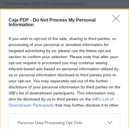
19 Diciembre 2020
(10 archivos públicos)
23 Diciembre 2020
(2 archivos públicos)
25 Diciembre 2020
(1 archivos públicos)
Caja PDF -
Do Not Process My Personal
26 Diciembre 2020
(1 archivos públicos)
Information
29 Diciembre 2020
(2 archivos públicos)
If you wish to opt-out of the sale, sharing to third parties, or
processing of your personal or sensitive information for
targeted advertising by us, please use the below opt-out
section to confirm your selection. Please note that after your
opt-out request is processed you may continue seeing
Caja PDF
interest-based ads based on personal information utilized by
us or personal information disclosed to third parties prior to
Sobre Caja PDF
your opt-out. You may separately opt-out of the further
Cargar un archivo
disclosure of your personal information by third parties on the
Caja de instrumento
IAB’s list of downstream participants. This information may
Preguntas frecuentes
also be disclosed by us to third parties on the
IAB’s List of
Aviso legal
Downstream Participants
that may further disclose it to other
Términos de Uso del sitio
third parties.
Contacto
Personal Data Processing Opt Outs
Mi cuenta