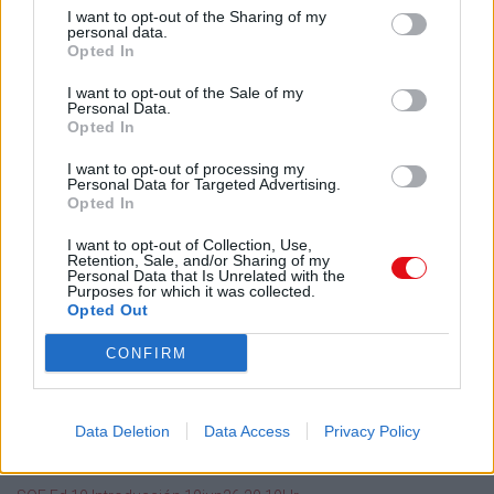
Administrador de archivos
I want to opt-out of the Sharing of my
personal data.
Conectar
Opted In
Crea una cuenta Caja PDF
Contraseña perdida
I want to opt-out of the Sale of my
Personal Data.
Preferencias de usuario
Opted In
Configuración de cookies
I want to opt-out of processing my
Personal Data for Targeted Advertising.
Archivos públicos
Opted In
Este dia
I want to opt-out of Collection, Use,
2026
2025
2024
2023
2022
2021
2020
2019
2018
2017
2016
Retention, Sale, and/or Sharing of my
Personal Data that Is Unrelated with the
2015
2014
2013
2012
2011
Purposes for which it was collected.
Opted Out
Búsqueda en documentos públicos
CONFIRM
Buscar
Data Deletion
Data Access
Privacy Policy
Documentos públicos agregados recientemente