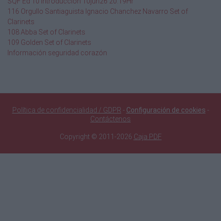
SQF Ed 10 Introducción 10jun26 20.19Hr
116 Orgullo Santiaguista Ignacio Chanchez Navarro Set of
Clarinets
108 Abba Set of Clarinets
109 Golden Set of Clarinets
Información seguridad corazón
Política de confidencialidad / GDPR
-
Configuración de cookies
-
Contáctenos
Copyright © 2011-2026
Caja PDF