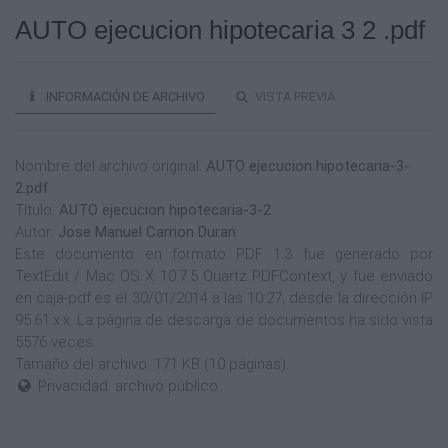
AUTO ejecucion hipotecaria 3 2 .pdf
INFORMACIÓN DE ARCHIVO
VISTA PREVIA
Nombre del archivo original:
AUTO ejecucion hipotecaria-3-
2.pdf
Título:
AUTO ejecucion hipotecaria-3-2
Autor:
Jose Manuel Carrion Duran
Este documento en formato PDF 1.3 fue generado por
TextEdit / Mac OS X 10.7.5 Quartz PDFContext, y fue enviado
en caja-pdf.es el 30/01/2014 a las 10:27, desde la dirección IP
95.61.x.x. La página de descarga de documentos ha sido vista
5576 veces.
Tamaño del archivo: 171 KB (10 páginas).
Privacidad: archivo público