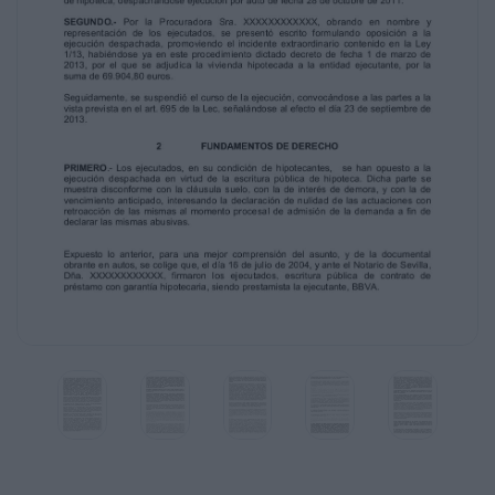
PRIMERO.- Por el Procurador Sr. Ortiz,
obrando en nombre y representación de
BANCO BILBAO VIZCAYA ARGENTARIA, S.A.,
se presentó demanda ejecutiva en
fecha 27 de julio de 2011, interesando el
despacho de ejecución hipotecaria frente a D.
XXXXXXXXXXXXXX, y DÑA.
XXXXXXXXXXXXXXXX, en base a una
escritura pública
de hipoteca, despachándose ejecución por
auto de fecha 28 de octubre de 2011.
SEGUNDO.- Por la Procuradora Sra.
XXXXXXXXXXXX, obrando en nombre y
representación de los ejecutados, se
presentó escrito formulando oposición a la
ejecución despachada, promoviendo el
incidente extraordinario contenido en la Ley
1/13, habiéndose ya en este procedimiento
dictado decreto de fecha 1 de marzo de
2013, por el que se adjudica la vivienda
hipotecada a la entidad ejecutante, por la
suma de 69.904,80 euros.
Seguidamente, se suspendió el curso de la