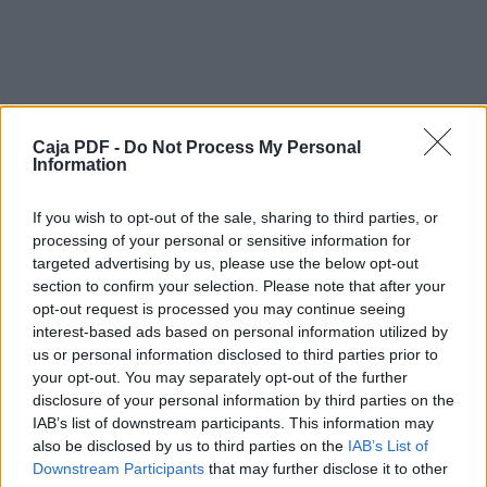
ejecución, convocándose a las partes a la
vista prevista en el art. 695 de la Lec,
señalándose al efecto el día 23 de
septiembre de
2013.
2
Caja PDF -
Do Not Process My Personal
Information
FUNDAMENTOS DE DERECHO
PRIMERO.- Los ejecutados, en su condición
If you wish to opt-out of the sale, sharing to third parties, or
de hipotecantes, se han opuesto a la
processing of your personal or sensitive information for
ejecución despachada en virtud de la
targeted advertising by us, please use the below opt-out
escritura pública de hipoteca. Dicha parte se
section to confirm your selection. Please note that after your
muestra disconforme con la cláusula suelo,
opt-out request is processed you may continue seeing
con la de interés de demora, y con la de
interest-based ads based on personal information utilized by
vencimiento anticipado, interesando la
us or personal information disclosed to third parties prior to
declaración de nulidad de las actuaciones
your opt-out. You may separately opt-out of the further
con
Descargar el documento (PDF)
disclosure of your personal information by third parties on the
retroacción de las mismas al momento
IAB’s list of downstream participants. This information may
procesal de admisión de la demanda a fin de
also be disclosed by us to third parties on the
IAB’s List of
declarar las mismas abusivas.
AUTO ejecucion hipotecaria-3-2.pdf (PDF, 171 KB)
Downstream Participants
that may further disclose it to other
Expuesto lo anterior, para una mejor