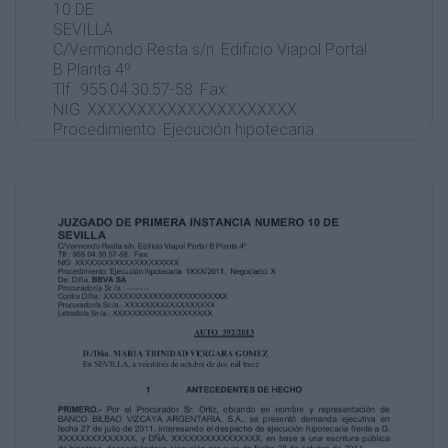
10 DE
SEVILLA
C/Vermondo Resta s/n. Edificio Viapol Portal
B Planta 4º
Tlf.: 955.04.30.57-58. Fax:
NIG: XXXXXXXXXXXXXXXXXXXXX
Procedimiento: Ejecución hipotecaria
1XXX/2011. Negociado: X
De: D/ña. BBVA SA
Procurador/a Sr./a.: -------Contra D/ña.:
XXXXXXXXXXXXXXXXXXXXXXXXX
Procurador/a Sr./a.: XXXXXXXXXXXXXXXXXX
Letrado/a Sr./a.: XXXXXXXXXXXXXXXXXXXX
AUTO 392/2013
D./Dña. MARIA TRINIDAD VERGARA GOMEZ
En SEVILLA, a veintitrés de octubre de dos mil
trece
1
ANTECEDENTES DE HECHO