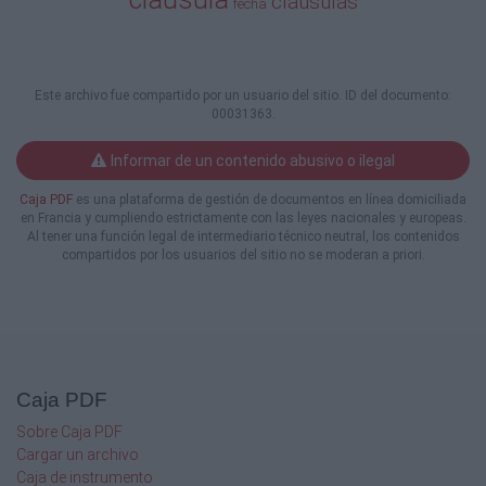
clausulas
redacción dada por la Ley 1/2013, serán tres
fecha
las mensualidades que debe dejar de
atender el deudor para dar por vencido
anticipadamente el préstamo.
Entiende la que ahora suscribe que, tal y
Este archivo fue compartido por un usuario del sitio. ID del documento:
como aparece redactada dicha cláusula, la
00031363.
misma ha de considerarse abusiva, toda vez
que como afirma la sentencia de la
Informar de un contenido abusivo o ilegal
Audiencia Provincial de Madrid, de fecha 26
de julio de 2013, resolviendo una acción
Caja PDF
es una plataforma de gestión de documentos en línea domiciliada
colectiva de cesación ejercitada por la OCU,
en Francia y cumpliendo estrictamente con las leyes nacionales y europeas.
Al tener una función legal de intermediario técnico neutral, los contenidos
al considerar que en determinados
compartidos por los usuarios del sitio no se moderan a priori.
contratos de dos entidades bancarias, una de
ellas la hoy ejecutante, se estaban
empleando cláusulas abusivas, que la misma
entraña un desequilibrio importante de
los derechos y obligaciones de las partes
(artículo 82.1 del TRLGDCU), resultando
desproporcionado que la entidad bancaria
Caja PDF
pueda interpretar dicha cláusula de una
Sobre Caja PDF
forma distinta en cada ocasión, pudiendo dar
Cargar un archivo
por vencida anticipadamente el préstamo
Caja de instrumento
hipotecario, incluso en los supuestos de pago