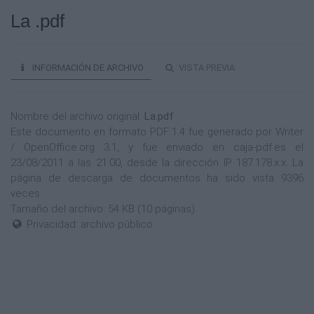
La .pdf
INFORMACIÓN DE ARCHIVO
VISTA PREVIA
Nombre del archivo original:
La.pdf
Este documento en formato PDF 1.4 fue generado por Writer
/ OpenOffice.org 3.1, y fue enviado en caja-pdf.es el
23/08/2011 a las 21:00, desde la dirección IP 187.178.x.x. La
página de descarga de documentos ha sido vista 9396
veces.
Tamaño del archivo: 54 KB (10 páginas).
Privacidad: archivo público