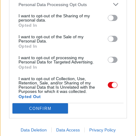
Comparte el documento
Personal Data Processing Opt Outs
literatura que me parecía vergonzoso no
haber
I want to opt-out of the Sharing of my
estado nunca en París, como esas personas
personal data.
que, sin haber ido nunca a Italia,
Opted In
regentan un restaurante italiano (aunque esto
ocurre a menudo).
I want to opt-out of the Sale of my
Personal Data.
Allí fue donde me di cuenta de lo fácil que me
Opted In
resultaba adaptarme a las ciudades
que tienen un río.
I want to opt-out of processing my
Enlace a esta página
También comprendí que sentarse en un café y
Personal Data for Targeted Advertising.
observar a los transeúntes era
Opted In
exactamente igual que observar el fluir de un
río.
Enlace permanente
I want to opt-out of Collection, Use,
Retention, Sale, and/or Sharing of my
Esto solo ocurre en ciudades que tienen una
Personal Data that Is Unrelated with the
Utilice el enlace permanente a la página de descarga del
larga historia.
Purposes for which it was collected.
documento para compartir su documento en Facebook,
Ver pasar a las personas ante esos edificios
Opted Out
LinkedIn.. O directamente en contacto con el correo
de formas y colores antiguos, tan
electrónico, Messenger, Whatsapp, Line..
CONFIRM
imponentes que inspiran miedo, es como ver
fluir un río.
Fue así como lo supe.
Copiar
El pavor que infunde ver el río es el pavor y la
Data Deletion
Data Access
Privacy Policy
inmensidad inescrutable que suscita