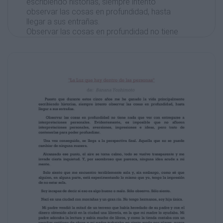
escribiendo historias, siempre intento
observar las cosas en profundidad, hasta
llegar a sus entrañas.
Observar las cosas en profundidad no tiene
nada que ver con entregarse a
interpretaciones personales. Evidentemente,
es imposible que no afloren
interpretaciones personales, aversiones,
impresiones e ideas, pero trato de
contenerlas para poder profundizar.
Una vez conseguido, se llega a la perspectiva
final. Aquella que no se puede
cambiar de ninguna manera.
Alcanzado ese punto, el aire se torna calmo,
todo se vuelve transparente y me
invade cierta inquietud. Y, por asombroso que
parezca, ninguna idea acude a mi
mente.
Solo siento que me encuentro terriblemente
sola y, sin embargo, como sé que
alguien, en alguna parte, está experimentando
lo mismo que yo, tengo la impresión
de no estar sola.