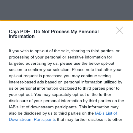
niños, pasé buena parte de mi niñez en mi
habitación, mirando los libros que cogía a
escondidas de la librería.
Desde la ventana se veía el río.
Los ríos son algo enigmático y siempre
Caja PDF -
esconden una espantosa amenaza. Aunque
Do Not Process My Personal
Information
cuando el cielo estaba despejado el agua
fluía con un suave murmullo y el sol que
If you wish to opt-out of the sale, sharing to third parties, or
iluminaba la orilla realzaba el verde de la
processing of your personal or sensitive information for
vegetación que allí crecía, por alguna
targeted advertising by us, please use the below opt-out
razón siempre lo asociaba a algo oscuro,
section to confirm your selection. Please note that after your
profundo y amedrentador.
Descargar el documento (PDF)
opt-out request is processed you may continue seeing
Sin embargo, cuando me iba de viaje y
interest-based ads based on personal information utilized by
visitaba otras ciudades, si no tenían río me
La.pdf (PDF, 54 KB)
us or personal information disclosed to third parties prior to
parecían tremendamente insulsas.
your opt-out. You may separately opt-out of the further
Quizás, a causa de mi carácter sereno,
Descargar
disclosure of your personal information by third parties on the
necesitaba ver algo en movimiento.
IAB’s list of downstream participants. This information may
Ya adulta, pasé algunos años en París
also be disclosed by us to third parties on the
IAB’s List of
estudiando francés. Por aquel entonces me
Downstream Participants
that may further disclose it to other
había aficionado a la literatura francesa y me
third parties.
entraron ganas de leer las obras en su
idioma original; me gustaba tanto esa