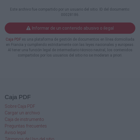
eterno, común a todas las naciones del
Este archivo fue compartido por un usuario del sitio. ID del documento:
mundo.
00028186.
A propósito de esta idea, guardo un recuerdo
un poco complicado.
Informar de un contenido abusivo o ilegal
Cuando era pequeña, solo tenía un amigo.
Dado que era un chico, podría decirse
Caja PDF
es una plataforma de gestión de documentos en línea domiciliada
que fue mi primer amor.
en Francia y cumpliendo estrictamente con las leyes nacionales y europeas.
Se llamaba Makoto y era un niño
Al tener una función legal de intermediario técnico neutral, los contenidos
dulce,apacible y de constitución débil; era el
compartidos por los usuarios del sitio no se moderan a priori.
tercer hijo de los dueños de una renombrada
y antigua tienda de dulces japoneses.
Tenía una hermana mayor, de doce años,
brillante y llena de vitalidad, a la que le
gustaba el mundo de los dulces japoneses y
que anhelaba hacerse cargo del
Caja PDF
negocio familiar, por lo que Makoto era como
una pieza sobrante en la familia y,
Sobre Caja PDF
considerado tan sólo el adorable benjamín, lo
Cargar un archivo
criaron de modo que desarrolló un
Caja de instrumento
carácter débil y manso.
Preguntas frecuentes
Desconocía las circunstancias, pero había
Aviso legal
oído decir que Makoto era hijo de una
Términos de Uso del sitio