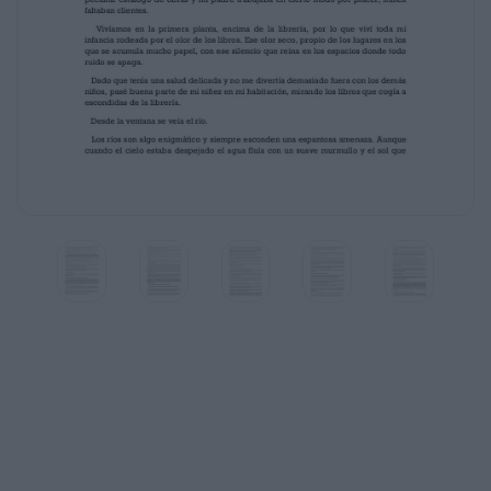
Soy incapaz de decir si eso es algo bueno o
malo. Sólo observo. Sólo siento.
Nací en una ciudad con montañas y un gran
río. No tengo hermanos, soy hija única.
Mi padre vendió la mitad de un terreno que
había heredado de su padre y con el
dinero obtenido abrió en la ciudad una librería,
en la que mi madre lo ayudaba. Mi
padre adoraba la lectura y sabía mucho de
libros, y como la tienda contaba con un
peculiar catálogo de obras y mi padre
trabajaba en cierto modo por placer, nunca
faltaban clientes.
Vivíamos en la primera planta, encima de la
librería, por lo que viví toda mi
infancia rodeada por el olor de los libros. Ese
olor seco, propio de los lugares en los
que se acumula mucho papel, con ese
silencio que reina en los espacios donde todo
ruido se apaga.
Dado que tenía una salud delicada y no me
divertía demasiado fuera con los demás