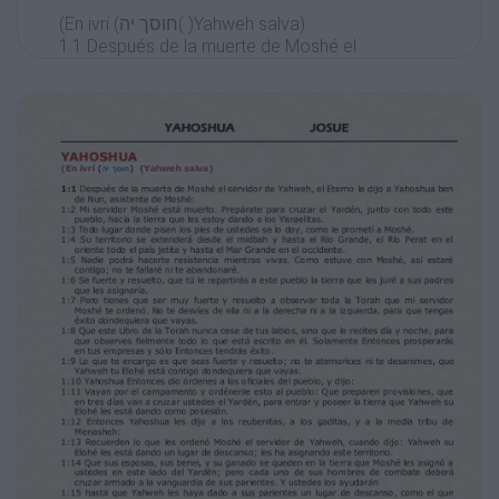
(En ivrí (‫( )חוסך יה‬Yahweh salva)
1:1 Después de la muerte de Moshé el
servidor de Yahweh, el Eterno le dijo a
Yahoshua ben
de Nun, asistente de Moshé:
1:2 Mi servidor Moshé está muerto. Prepárate
para cruzar el Yardén, junto con todo este
pueblo, hacia la tierra que les estoy dando a
los Yisraelitas.
1:3 Todo lugar donde pisen los pies de
ustedes se lo doy, como le prometí a Moshé.
1:4 Su territorio se extenderá desde el midbah
y hasta el Río Grande, el Río Perat en el
oriente todo el país jetita y hasta el Mar
Grande en el occidente.
1:5 Nadie podrá hacerte resistencia mientras
vivas. Como estuve con Moshé, así estaré
contigo; no te fallaré ni te abandonaré.
1:6 Se fuerte y resuelto, que tú le repartirás a
este pueblo la tierra que les juré a sus padres
que les asignaría.
1:7 Pero tienes que ser muy fuerte y resuelto