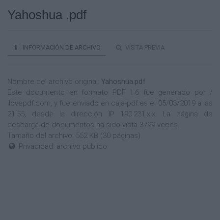
Yahoshua .pdf
INFORMACIÓN DE ARCHIVO
VISTA PREVIA
Nombre del archivo original:
Yahoshua.pdf
Este documento en formato PDF 1.6 fue generado por /
ilovepdf.com, y fue enviado en caja-pdf.es el 05/03/2019 a las
21:55, desde la dirección IP 190.231.x.x. La página de
descarga de documentos ha sido vista 3799 veces.
Tamaño del archivo: 552 KB (30 páginas).
Privacidad: archivo público