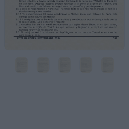
a observar toda la Torah que mi servidor
Moshé te ordenó. No te desvíes de ella ni a la
derecha ni a la izquierda, para que tengas
éxito dondequiera que vayas.
1:8 Que este Libro de la Torah nunca cese de
tus labios, sino que lo recites día y noche,
para
que observes fielmente todo lo que está
escrito en él. Solamente Entonces
prosperarás
en tus empresas y sólo Entonces tendrás
éxito.
1:9 Lo que te encargo es que seas fuerte y
resuelto; no te atemorices ni te desanimes,
que
Yahweh tu Elohé está contigo dondequiera
que vayas.
1:10 Yahoshua Entonces dio órdenes a los
oficiales del pueblo, y dijo:
1:11 Vayan por el campamento y ordénenle
esto al pueblo: Que preparen provisiones, que
en tres días van a cruzar ustedes el Yardén,