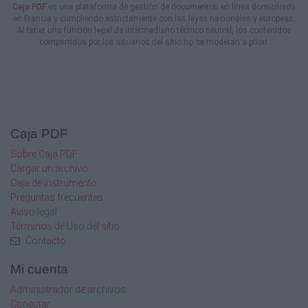
Caja PDF
es una plataforma de gestión de documentos en línea domiciliada
2:12 Ahora, ya que yo les he mostrado lealtad,
en Francia y cumpliendo estrictamente con las leyes nacionales y europeas.
júrenme por Yahweh que ustedes a cambio
Al tener una función legal de intermediario técnico neutral, los contenidos
le mostrarán lealtad a mi familia. Denme una
compartidos por los usuarios del sitio no se moderan a priori.
señal confiable
2:13 de que ustedes perdonarán las vidas de
mi padre y mi madre, de mis ajís y ajayot, y
de todos los que les pertenezcan, y que nos
salvarán de la muerte.
2:14 Los hombres le respondieron: Nuestras
Caja PDF
personas responderán por ustedes, ¡aún
hasta
Sobre Caja PDF
la muerte! Si tú no descubres esta misión
Cargar un archivo
nuestra, te mostraremos verdadera lealtad
Caja de instrumento
cuando Yahweh nos dé la tierra.
Preguntas frecuentes
2:15 Ella los hizo bajar con una soga por la
Aviso legal
ventana porque su bayit quedaba en el borde
Términos de Uso del sitio
de
Contacto
afuera de la muralla de la ciudad y vivía en la
misma muralla.
Mi cuenta
2:16 Ella les dijo: Váyanse a las montañas,
para que los perseguidores no los encuentren.
Administrador de archivos
Quédense escondidos allá tres días, hasta
Conectar