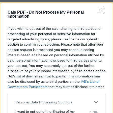
para entrar y poseer la tierra que Yahweh su
Elohé les está dando como posesión.
1:12 Entonces Yahoshua les dijo a los
Caja PDF -
Do Not Process My Personal
Information
reubenitas, a los gaditas, y a la media tribu de
Menasheh:
1:13 Recuerden lo que les ordenó Moshé el
If you wish to opt-out of the sale, sharing to third parties, or
servidor de Yahweh, cuando dijo: Yahweh su
processing of your personal or sensitive information for
Elohé les está dando un lugar de descanso;
targeted advertising by us, please use the below opt-out
les ha asignando este territorio.
section to confirm your selection. Please note that after your
1:14 Que sus esposas, sus benei, y su ganado
opt-out request is processed you may continue seeing
se queden en la tierra que Moshé les asignó a
interest-based ads based on personal information utilized by
ustedes en este lado del Yardén; pero cada
Descargar el documento (PDF)
us or personal information disclosed to third parties prior to
uno de sus hombres de combate deberá
your opt-out. You may separately opt-out of the further
cruzar armado a la vanguardia de sus
Yahoshua.pdf (PDF, 552 KB)
disclosure of your personal information by third parties on the
parientes. Y ustedes los ayudarán
IAB’s list of downstream participants. This information may
1:15 hasta que Yahweh les haya dado a sus
Descargar
also be disclosed by us to third parties on the
IAB’s List of
parientes un lugar de descanso, como el que
Downstream Participants
tienen ustedes, y hayan tomado posesión
that may further disclose it to other
también de la tierra que YAHWEH su Elohé les
third parties.
ha asignado. Después ustedes podrán
regresar a la tierra al oriente del Yardén, que
Personal Data Processing Opt Outs
Moshé el servidor de Yahweh les asignó
Comparte el documento
I want to opt-out of the Sharing of my
como su posesión, y podrán poseerla.