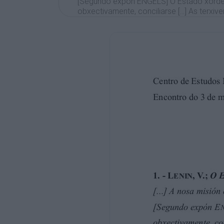
[Segundo expón ENGELS] O Estado xorde 
obxectivamente, conciliarse [...] As terx
“corrixir” a MARX de xeito que o Estado re
Segundo MARX, o Estado é un órgano de 
por outra, é a creación da “orde” que lega
[...] A terxiversación kautskiana é máis s
órgano de dominación de clase non que as
pásase polo alto o seguinte: se o Estado 
de clase, se é unha forza que está por enc
clase oprimida é imposíbel, non só sen un
aparello de poder estatal.
***
Na república democrática, prosegue ENGE
dun xeito tanto máis seguro”, e exérceo, e
funcionarios” e, en segundo lugar, mediant
A omnipotencia da “riqueza” é máis segu
mala envoltura política del capitalismo. 
revestir o capitalismo, [pois] cimenta o s
mudanza de persoas, nin de institucións, 
burguesa fai vacilar este poder.
***
ENGELS di que, ao tomar o poder do Esta
como tal” [...] ENGELS fala aquí da “destr