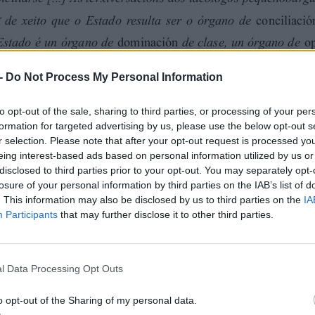
ivas á extinción do Estado refírense aos restos do Estado
a.
cter inevitábel da revolución violenta refírese ao Estado
Estado proletario mediante a “extinción”, senón só, por
-
Do Not Process My Personal Information
nta.
que vive ao marxe do capital [...] carece de sentido o
to opt-out of the sale, sharing to third parties, or processing of your per
ar co propio capital.
formation for targeted advertising by us, please use the below opt-out s
 rotundidade que o Estado forxado ao seu abeiro non
r selection. Please note that after your opt-out request is processed y
nha nova clase dominante.
eing interest-based ads based on personal information utilized by us or
ón de que a sociedade pode mudarse a través do Estado
disclosed to third parties prior to your opt-out. You may separately opt-
erano, de tal xeito que unha loita pola mudanza social
losure of your personal information by third parties on the IAB’s list of
oberanía estatal [...] Así, autodeterminación e
. This information may also be disclosed by us to third parties on the
IA
sencia do Estado é por completo antitética da perspectiva
Participants
that may further disclose it to other third parties.
olución en modo ningún pode consistir en facerse co poder
s ben, no designio de apostar pola organización social
l Data Processing Opt Outs
762)
o opt-out of the Sharing of my personal data.
 un rei. Segundo GROCIO, un pobo é, polo tanto, un