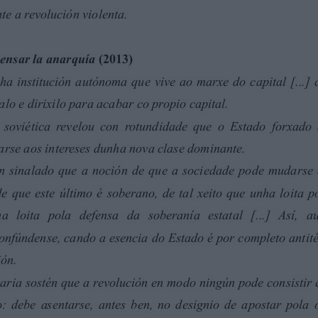
estruturas do Estado moderno; ademais de resultar
o desde o marxismo-leninismo: GRAMSCI, A.; A
to.