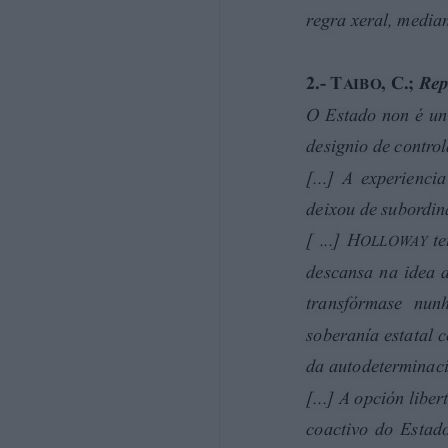
•
Sobre o vencellamento da política coas 
interesante para unha crítica ao fascism
política e o Estado Moderno
Selección de textos e tradución: David So