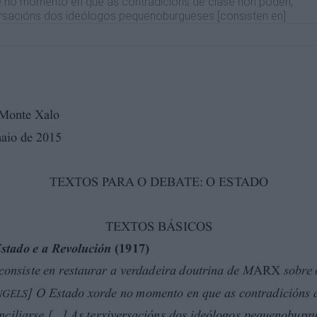
no momento en que as contradicións de clase non poden,
iversacións dos ideólogos pequenoburgueses [consisten en]
sulta ser o órgano de conciliación de clases. [Pero]
dominación de clase, un órgano de opresión dunha clase
liza e afianza esta opresión.
util. “Teoricamente” non se nega nin que o Estado sexa o
 contradicións de clase sexan irreconciliábeis. Pero
é un produto do carácter irreconciliábel das contradicións
ima da sociedade [...] é evidente que a liberación da
ha revolución violenta, senón tamén sen a destrución do
LS, “a riqueza exerce o seu poder indirectamente, pero
n primeiro lugar, mediante a “corrupción directa dos
e a “alianza do goberno coa bolsa” [...]
ra nas repúblicas democráticas, porque non depende da
A república democrática é a mellor envoltura que pode
eu poder dun xeito tan seguro, tan firme, que ningunha
nin de partidos, dentro da república democrática
do, o proletariado “destrúe con elo mesmo ao Estado
ución” do Estado da burguesía pola revolución