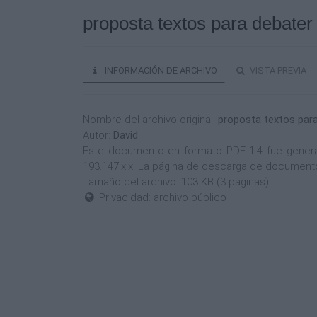
proposta textos para debater
INFORMACIÓN DE ARCHIVO
VISTA PREVIA
Nombre del archivo original:
proposta textos par
Autor:
David
Este documento en formato PDF 1.4 fue generado
193.147.x.x. La página de descarga de documento
Tamaño del archivo: 103 KB (3 páginas).
Privacidad: archivo público