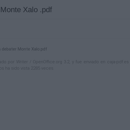
 Monte Xalo .pdf
a debater Monte Xalo.pdf
 por Writer / OpenOffice.org 3.2, y fue enviado en caja-pdf.es e
s ha sido vista 2285 veces.