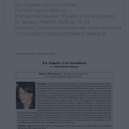
B.6. Engañar a los buscadores
Por Mari-Carmen Marcos
Marcos, Mari-Carmen. “Engañar a los buscadores”.
En: Anuario ThinkEPI, 2008, pp. 50-54.
Resumen: Conocer los criterios que tienen en cuenta
los buscadores para determinar el ranking de
resultados en las búsquedas es clave para los
responsables
de páginas web, de ahí la importancia del SEO
(search engine optimization) en
los últimos años. El conocimiento de estas técnicas y
su aplicación son ventajosos
tanto para los sitios web, que mejoran su posición en
el listado, como para los
buscadores, pues las técnicas que mejoran el SEO
no pretenden sino proporcionar a los buscadores la
máxima información sobre el contenido del sitio web.
De esta forma, los sitios web evitarán el uso de
imágenes y programación sin
textos legibles por el robot que rastrea e indiza las
páginas, e intentarán enlazar y ser enlazados por
páginas web de contenidos similares. El buen uso de