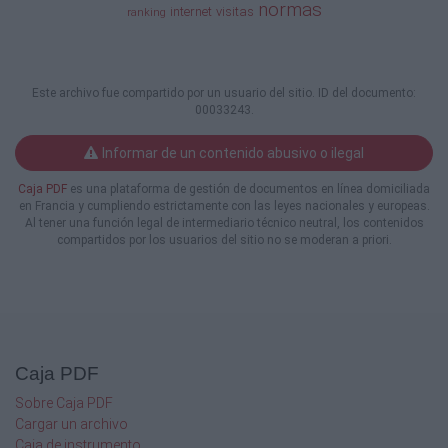
normas
pretenden engañar a los algoritmos
internet
visitas
ranking
de ranking para ocupar mejores
puestos en los resultados
dos. Entre unas y otras supongo que podríamos
Este archivo fue compartido por un usuario del sitio. ID del documento:
hablar de algunos grey-hat, de intensidad variable.
00033243.
Estas oscuras técnicas comienzan en las
más puras prácticas del diseño web. Me vienen
Informar de un contenido abusivo o ilegal
algunos ejemplos a la cabeza (hablando
de sombreros nunca mejor dicho), pero todos se
Caja PDF
es una plataforma de gestión de documentos en línea domiciliada
pueden detectar de una forma bastante fácil:
en Francia y cumpliendo estrictamente con las leyes nacionales y europeas.
Al tener una función legal de intermediario técnico neutral, los contenidos
– El famoso texto invisible: fuente de color blanco
compartidos por los usuarios del sitio no se moderan a priori.
sobre un fondo blanco (os prometo que a día de hoy
todavía existen casos).
¿Acaso creen que el robot se dedica a mirar
la página como una persona? Nada de eso,
rastrea el código fuente, y detectar que ambos
colores coinciden es muy sencillo. Parecida a esta
maldad está la de usar una fuente
Caja PDF
muy pequeña en ese texto, pero igualmente
Sobre Caja PDF
es fácil de detectar.
Cargar un archivo
– La repetición de palabras clave en el title de la
Caja de instrumento