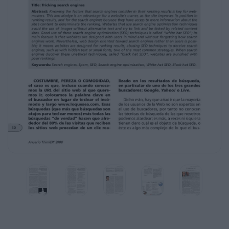
las
técnicas de SEO se conoce como white hat y queda
limitado al diseño de sitios
web pensando en los usuarios, sin olvidar la forma de
trabajo de los buscadores.
En cambio es posible diseñar sitios web pensando
prioritariamente en el ranking que harán después
los buscadores, e intentar forzarlo engañando a
éstos ofreciendo información que las personas no
verán (texto escondido o de pequeño tamaño, etc.).
Estas técnicas no éticas denominadas black hat
no sólo van en contra de dar un buen servicio a los
usuarios sino que cuando son detectadas por los
buscadores se penalizan con una bajada fuerte en el
ranking.
Palabras clave: Buscadores, Spam en buscadores,
SEO, Optimización de sitios web en buscadores,
White-hat SEO, Black-hat SEO.
Title: Tricking search engines
Abstract: Knowing the factors that search engines
consider in their ranking results is key for
webmasters. This knowledge is an advantage for a