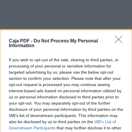
website’s owner, as the site improves its position in
ranking results, and for the search engines because
they have access to more information about the
site’s content to determinate the ranking. Websites
that use search engine optimization techniques
avoid the use of images without alternative text and
try to link and be linked by related content
Caja PDF -
Do Not Process My Personal
sites. Good use of these search engine optimization
Information
(SEO) techniques is called “white hat SEO”; its
main feature is that websites are designed with users
in mind and without forgetting how search
If you wish to opt-out of the sale, sharing to third parties, or
engines work. Nevertheless, web design oriented
processing of your personal or sensitive information for
toward search engines rather than users is possible; it
targeted advertising by us, please use the below opt-out
means websites are designed for ranking results,
section to confirm your selection. Please note that after your
abusing SEO techniques to deceive search
opt-out request is processed you may continue seeing
engines, such as with hidden text or small fonts, two
interest-based ads based on personal information utilized by
of the most common strategies. When search
us or personal information disclosed to third parties prior to
engines discover these unethical techniques, called
your opt-out. You may separately opt-out of the further
Descargar el documento (PDF)
“black hat SEO”, websites are punished with
disclosure of your personal information by third parties on the
poor rankings.
IAB’s list of downstream participants. This information may
Keywords: Search engines, Spam, SEO, Search
Dialnet-EnganarALosBuscadores-3190876.pdf (PDF, 314
also be disclosed by us to third parties on the
IAB’s List of
engine optimization, White-hat SEO, Black-hat SEO.
KB)
Downstream Participants
that may further disclose it to other