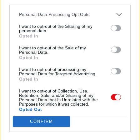
third parties.
50
Descargar
Personal Data Processing Opt Outs
COSTUMBRE, PEREZA O COMODIDAD,
el caso es que, incluso cuando conocemos la URL
I want to opt-out of the Sharing of my
del sitio web al que queremos ir, colocamos la
personal data.
palabra clave en
Opted In
el buscador en lugar de teclear el incómodo y largo
Comparte el documento
www.loquesea.com. Esas
I want to opt-out of the Sale of my
Personal Data.
búsquedas (que más que búsquedas son
Opted In
atajos para teclear menos) más todas las
búsquedas “de verdad” hacen que alrededor del 80%
I want to opt-out of processing my
de las visitas que reciben
Personal Data for Targeted Advertising.
los sitios web procedan de un clic rea-
Opted In
I want to opt-out of Collection, Use,
Anuario ThinkEPI 2008
Retention, Sale, and/or Sharing of my
Personal Data that Is Unrelated with the
Enlace a esta página
lizado en los resultados de búsqueda,
Purposes for which it was collected.
Opted Out
en particular de uno de los tres grandes
buscadores: Google, Yahoo! o Live.
Enlace permanente
CONFIRM
Dicho esto, hay que añadir que la mayoría
de los usuarios de la Web no son expertos en
Utilice el enlace permanente a la página de descarga del
el uso de buscadores, por tanto no conocen
documento para compartir su documento en Facebook,