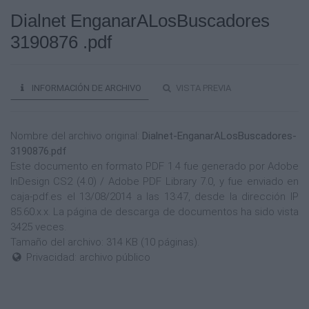
Dialnet EnganarALosBuscadores
3190876 .pdf
INFORMACIÓN DE ARCHIVO
VISTA PREVIA
Nombre del archivo original:
Dialnet-EnganarALosBuscadores-
3190876.pdf
Este documento en formato PDF 1.4 fue generado por Adobe
InDesign CS2 (4.0) / Adobe PDF Library 7.0, y fue enviado en
caja-pdf.es el 13/08/2014 a las 13:47, desde la dirección IP
85.60.x.x. La página de descarga de documentos ha sido vista
3425 veces.
Tamaño del archivo: 314 KB (10 páginas).
Privacidad: archivo público