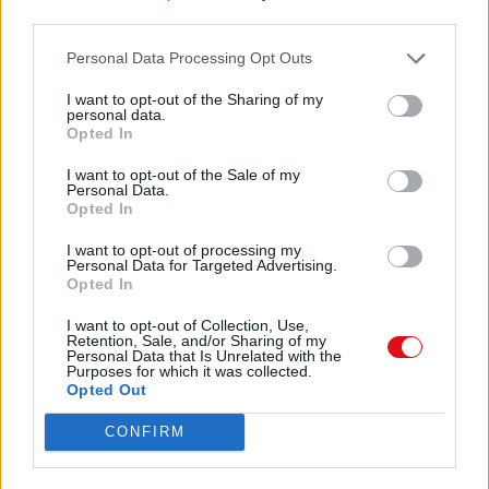
third parties.
Descargar
“informe
Personal Data Processing Opt Outs
en
I want to opt-out of the Sharing of my
derecho”,
personal data.
Opted In
Comparte el documento
en
I want to opt-out of the Sale of my
Personal Data.
relación con el reciente derogado Decreto N°
Opted In
95/2010 del GM
(sic) Juan José Oyarzún, dicho informe
I want to opt-out of processing my
contiene algunos
Personal Data for Targeted Advertising.
Opted In
errores tanto en la forma como en el fondo,
confundiendo y
I want to opt-out of Collection, Use,
asimilando Ritos distintos en su desarrollo y
Retention, Sale, and/or Sharing of my
procedencia,
Personal Data that Is Unrelated with the
Enlace a esta página
Purposes for which it was collected.
además de pretender desconocer la
Opted Out
aprobación otorgada por
el Consejo de la Gran Logia de Chile de fecha
Enlace permanente
CONFIRM
27 de agosto
del 2008, adoptado en la Sesión N° 27 de ese
Utilice el enlace permanente a la página de descarga del
año, en que se
documento para compartir su documento en Facebook,