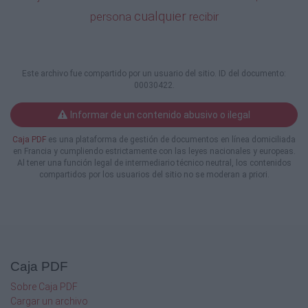
cualquier
persona
recibir
le
expulsó,
Este archivo fue compartido por un usuario del sitio. ID del documento:
decisión impugnada por el presente recurso.
00030422.
2°) Que la Constitución Política de la
República ha
Informar de un contenido abusivo o ilegal
establecido
Caja PDF
es una plataforma de gestión de documentos en línea domiciliada
un
en Francia y cumpliendo estrictamente con las leyes nacionales y europeas.
Al tener una función legal de intermediario técnico neutral, los contenidos
compartidos por los usuarios del sitio no se moderan a priori.
sistema
en
relación
a
Caja PDF
los
Sobre Caja PDF
Cargar un archivo