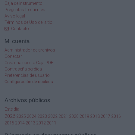
derechos
Caja de instrumento
Preguntas frecuentes
fundamentales, conforme al cual se distinguen
Aviso legal
a lo menos
Términos de Uso del sitio
tres aspectos:
Contacto
a)
Mi cuenta
Establecimiento
Administrador de archivos
Conectar
de
Crea una cuenta Caja PDF
ciertos
Contraseña perdida
Preferencias de usuario
principios
Configuración de cookies
a
Archivos públicos
los
Este dia
2026
2025
2024
2023
2022
2021
2020
2019
2018
2017
2016
cuales
2015
2014
2013
2012
2011
quedan ligados los órganos públicos y los