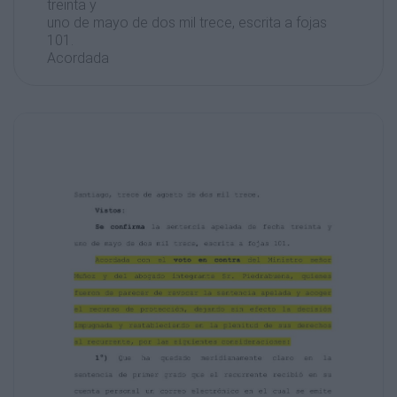
treinta y
uno de mayo de dos mil trece, escrita a fojas
101.
Acordada
con
el
voto
en
contra
del
Ministro
señor
Muñoz y del abogado integrante Sr.
Piedrabuena, quienes