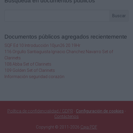
Búsqueda en documentos públicos
particulares,
entre
Buscar
los
que
Documentos públicos agregados recientemente
se
SQF Ed 10 Introducción 10jun26 20.19Hr
116 Orgullo Santiaguista Ignacio Chanchez Navarro Set of
puede
Clarinets
108 Abba Set of Clarinets
indicar
109 Golden Set of Clarinets
Información seguridad corazón
a
la
democracia
Política de confidencialidad / GDPR
-
Configuración de cookies
-
en
Contáctenos
la
Copyright © 2011-2026
Caja PDF