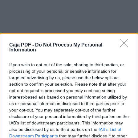
la
sentencia de primer grado que el recurrente
recibió en su
cuenta personal un correo electrónico en el
cual se emite
una opinión, por medio de un comentario, en
Caja PDF -
Do Not Process My Personal
los siguientes
Information
términos:
“El Q.H. Hugo Calleguillos, Gran Orador de la
Gran
If you wish to opt-out of the sale, sharing to third parties, or
Logia
processing of your personal or sensitive information for
targeted advertising by us, please use the below opt-out
de
section to confirm your selection. Please note that after your
opt-out request is processed you may continue seeing
Chile
interest-based ads based on personal information utilized by
us or personal information disclosed to third parties prior to
ha
your opt-out. You may separately opt-out of the further
Descargar el documento (PDF)
disclosure of your personal information by third parties on the
emitido
IAB’s list of downstream participants. This information may
also be disclosed by us to third parties on the
IAB’s List of
Fallo Corte Suprema.pdf (PDF, 170 KB)
un
Downstream Participants
that may further disclose it to other