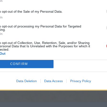
In
Yahweh.
 reproche a Elohé.
o opt-out of the Sale of my Personal Data.
In
to opt-out of processing my Personal Data for Targeted
ing.
In
o opt-out of Collection, Use, Retention, Sale, and/or Sharing
ersonal Data that Is Unrelated with the Purposes for which it
lected.
ron delante de Yahweh. El Ha satán vino junto con
Out
.
s estado? El Ha satán le respondió a Yahweh: He
CONFIRM
ado a mi siervo Iyov? No hay nadie como él sobre
e respeta a Elohé y se aparta del mal. Todavía
Data Deletion
Data Access
Privacy Policy
ado contra él para destruirlo sin ninguna buena
l por piel, todo lo que el hombre tenga lo dará
 y su carne, y ciertamente te blasfemará en tu