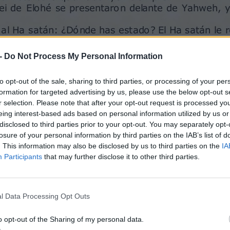
, todo lo que él tiene está en tu poder;
 Ha satán salió de la presencia de Yahweh.
aban comiendo y bebiendo vino en la bayit de su
o: Los bueyes estaban preparando y las asnas
-
Do Not Process My Personal Information
e los llegaron, y pasaron a los muchachos a espada;
to opt-out of the sale, sharing to third parties, or processing of your per
vino otro y dijo: Un fuego de Elohé bajó del
formation for targeted advertising by us, please use the below opt-out s
vejas, y los quemó; solamente yo escapé para
r selection. Please note that after your opt-out request is processed y
eing interest-based ads based on personal information utilized by us or
llegó otro y dijo: Una formación de tres filas de
disclosed to third parties prior to your opt-out. You may separately opt-
os y se los llegaron y pasaron a los muchachos a
losure of your personal information by third parties on the IAB’s list of
elo.
. This information may also be disclosed by us to third parties on the
IA
vino otro y dijo: Tus benei y tus hijas estaban
Participants
that may further disclose it to other third parties.
u ají mayor
deroso del midbah. Golpeó las cuatro esquinas de
e los jóvenes y murieron; solamente yo escapé
l Data Processing Opt Outs
s ropas, se cortó el cabello, y se tiró al suelo y
o opt-out of the Sharing of my personal data.
madre, y desnudo volveré allá; Yahweh dio y