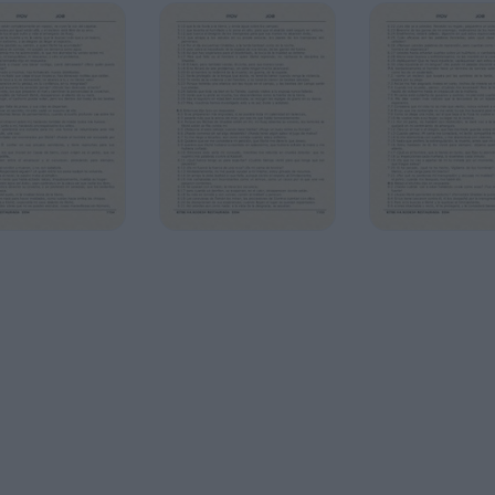
a, él está en tu poder; solamente guarda su vida.
ahweh y le infligió a Iyov una severa inflamación
lla de la cabeza.
mientras se sentaba en cenizas.
tu integridad! ¡Blasfema a Elohé y muérete!
ía cualquier mujer desvergonzada! ¿Vamos a
o vamos a aceptar lo malo? Por todo eso, Iyov
ron de todas estas calamidades que le habían
 temanita, Bildad el shuhita, y Tzefanyah ar el
y reconfortarlo.
odían reconocerlo, y rompieron a llorar
 y arrojó polvo al aire sobre su cabeza.
ete días y siete noches. Ninguno le habló una
sufrimiento.
aldecir el día de su nacimiento.
e en que se anunció: ¡Se ha concebido un varón!
deen, amen; que lo cubra una sombra; que lo que
 no se cuente entre los días del año; que no