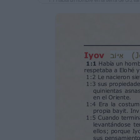
1:1 Había un hombre en la tierra de Urz ll
respetaba a Elohé y se apartaba del mal.
1:2 Le nacieron siete benei y tres hijas;
1:3 sus propiedades eran siete mil ovejas,
quinientas asnas, y una familia bien gran
en el Oriente.
1:4 Era la costumbre de sus benei hacer f
propia bayit. Invitaban a sus tres ajayot 
1:5 Cuando terminaba una ronda de fiestas
levantándose temprano en la mañana, ha
ellos; porque Iyov pensaba: Tal vez mis 
sus pensamientos. Esto es lo que hacía I
1:6 Un día los benei de Elohé se presenta
con ellos.
1:7 Yahweh le dijo al Ha satán: ¿Dónde ha
estado volteando por toda la tierra.
1:8 Yahweh le dijo al Ha satán: ¿Has nota
sobre la tierra, ¡un hombre intachable y r
1:9 El Ha satán le respondió a Yahweh: ¿N
Elohé?
1:10 Porque tú lo has cercado alrededor, a 
bendecido sus esfuerzos de modo que sus
1:11 Pero ponle la mano a todo lo que tie