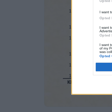
Opted 
Yahweh quitó; bendito sea el nombre de 
1:22 Por todo eso Iyov no pecó ni le hizo
I want t
KITBE HA KODESH RESTAURADA 5994
Opted 
1152
I want 
Advertis
Opted 
IYOV
I want t
JOB
of my P
was col
2:1 Un día los benei de Elohé se presenta
Opted 
ellos para presentarse delante de Yahweh
2:2 Yahweh le dijo al Ha satán: ¿Dónde ha
estado volteando por toda la tierra.
2:3 Yahweh le dijo al Ha satán: ¿Has not
la tierra, un hombre intachable y recto qu
retiene su integridad; así que me has incit
razón.
2:4 El Ha satán le respondió a Yahweh: Pie
por su vida.
2:5 Pero ponle una mano sobre sus huesos
cara.