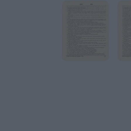
2:6 Así que Yahweh le dijo al Ha satán: Mir
2:7 El Ha satán salió de la presencia de Y
desde la planta de los pies hasta la coroni
2:8 Éste tomaba un tiesto para rascarse 
2:9 Su esposa le dijo: ¡Todavía mantienes 
2:10 Pero él le dijo: ¡Hablas como hablar
aceptar solamente lo bueno de Elohé y n
no dijo nada pecaminoso.
2:11 Cuando los tres amigos de Iyov oye
venido, vino cada cual de su bayit,Elifaz el
naatita. Se reunieron para ir a consolarlo 
2:12 Cuando lo vieron a la distancia, no p
fuertemente; cada uno desgarró sus ropas
2:13 Se sentaron con él en el suelo por si
davar porque veían que era grandísimo su 
3:1 Más tarde, Iyov empezó a hablar y a m
3:2 Iyov habló y dijo:
3:3 Perezca el día en que nací, y la noch
3:4 Que ese día se vuelva tinieblas;
3:5 que la oscuridad y la lobreguez lo ro
oscurece el día lo aterrorice.
3:6 Que la oscuridad se le esa noche; que