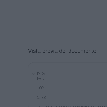
Vista previa del documento
IYOV
Iyov
JOB
(Job)