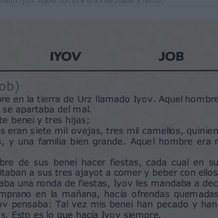
amado Iyov. Aquel hombre era intachable y recto;
 tres mil camellos, quinientas yuntas de bueyes y
de. Aquel hombre era más rico que cualquiera
iestas, cada cual en su día establecido en su
a comer y beber con ellos.
, Iyov les mandaba a decir que se santificaran y,
cía ofrendas quemadas, una por cada uno de
benei han pecado y han blasfemado a Elohé en
yov siempre.
ron delante de Yahweh, y el Ha satán vino junto
s estado? El Ha satán le respondió a Yahweh: He
do a mi servidor Iyov? No hay nadie como él
ecto que respeta a Elohé y se aparta del mal!
o tiene Iyov una buena razón para servirle a
él y a su familia y todo lo que tiene. Has
 propiedades se esparcen por el país.
ne y ciertamente te blasfemará en la cara.