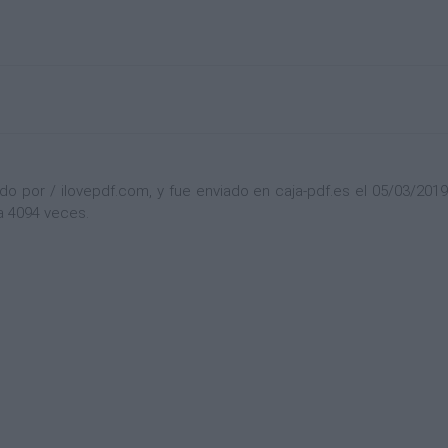
por / ilovepdf.com, y fue enviado en caja-pdf.es el 05/03/2019 a 
a 4094 veces.