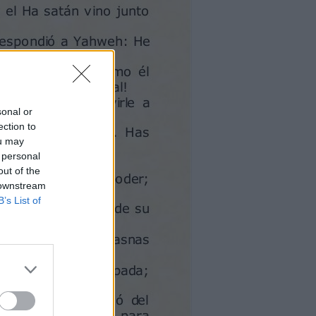
sonal or
ection to
ou may
 personal
out of the
 downstream
B’s List of