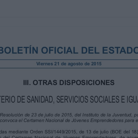
CIALES E IGUALDAD
ituto de la Juventud, por la que se
s Emprendedores para el año 2015.
 de 13 de julio (BOE del 18), las bases
óvenes Emprendedores, de acuerdo con los
viembre, de Régimen Jurídico de las
iento Administrativo Común, se hace preciso
arrolla el procedimiento para la concesión del
ores, durante el ejercicio económico 2015.
or el que se aprueba el Estatuto del
tud, determina que entre las funciones que tiene
icaz de la juventud en el desarrollo político, social,
la promoción cultural de la juventud.
 23 de enero, que desarrolla la estructura
, Servicios Sociales e Igualdad, dispone en su
ud se adscribe al Departamento a través de la