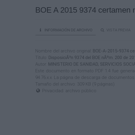
BOE A 2015 9374 certamen n
INFORMACIÓN DE ARCHIVO
VISTA PREVIA
Nombre del archivo original:
BOE-A-2015-9374 ce
Título:
DisposiciÃ³n 9374 del BOE nÃºm. 200 de 20
Autor:
MINISTERIO DE SANIDAD, SERVICIOS SOCI
Este documento en formato PDF 1.4 fue generado 
94.76.x.x. La página de descarga de documentos 
Tamaño del archivo: 309 KB (9 páginas).
Privacidad: archivo público