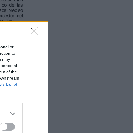
sonal or
ection to
ou may
 personal
out of the
 downstream
B’s List of