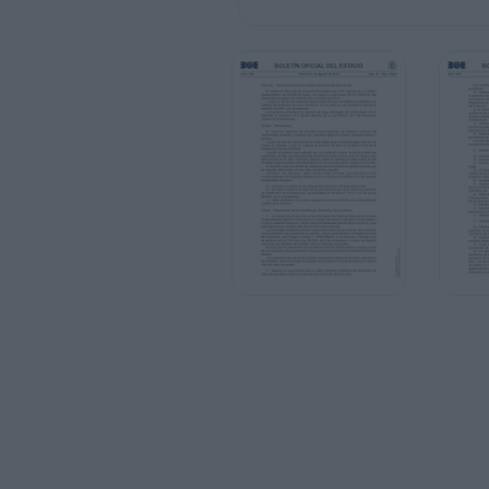
A cada uno de los diez primeros selecci
metálico de veinticinco mil euros (25.000 
retención del IRPF que corresponda.
La ayuda se concederá en régimen de pa
dispuesto en el artículo 34.4, párrafo se
General de Subvenciones.
Tercero. Beneficiarios.
El Certamen Nacional de Jóvenes Emprend
nacionalidad española y aquéllos con resi
jurídicas.
Cuando se trate de personas físicas éstas
trabajo en España, y que no superen la ed
presentación de las solicitudes.
Cuando el proyecto sea realizado por una p
presentada por el/la representante legal d
debe superar los 35 años. Asimismo, deb
el capital social pertenece mayoritariame
El domicilio social y el ámbito de realizac
se presente, deben estar, en todo caso, en
Asimismo, las personas, tanto físicas com
correspondientes convocatorias deberán r
los siguientes requisitos:
a) Hallarse al corriente de las obligacion