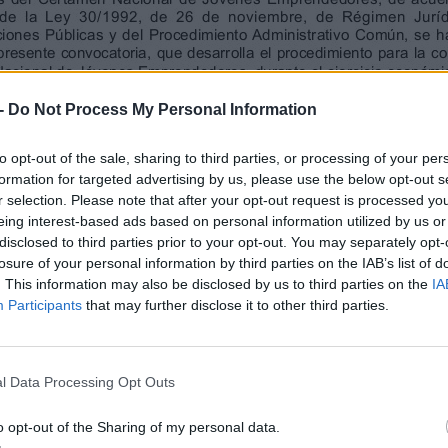
 e Igualdad, con la naturaleza jurídica,
u normativa específica.
uto de la Juventud quiere con el Certamen
ntar entre los jóvenes la cultura emprendedora,
económica general, facilitando la consolidación
-
Do Not Process My Personal Information
sa promovidos por ellos, con independencia del
e el proyecto. Dicho Certamen se enmarca dentro
pleo Joven 2013-2016, puesta en marcha por el
to opt-out of the sale, sharing to third parties, or processing of your per
e sus objetivos fomentar el espíritu
formation for targeted advertising by us, please use the below opt-out s
la, entre otras líneas de actuación, un paquete
r selection. Please note that after your opt-out request is processed y
es.
eing interest-based ads based on personal information utilized by us or
sente Resolución de conformidad con lo
disclosed to third parties prior to your opt-out. You may separately opt-
3 de julio:
losure of your personal information by third parties on the IAB’s list of
. This information may also be disclosed by us to third parties on the
IA
eto la convocatoria del Certamen Nacional de
Participants
that may further disclose it to other third parties.
s apoyar a jóvenes que lideran proyectos
nstituidas, con una antigüedad máxima de tres
 la presentación de las solicitudes, con
muevan. Para ello, a los diez primeros
l Data Processing Opt Outs
da económica que les facilite la consolidación
ada uno de ellos.
o opt-out of the Sharing of my personal data.
a se entenderá por empresa los trabajadores