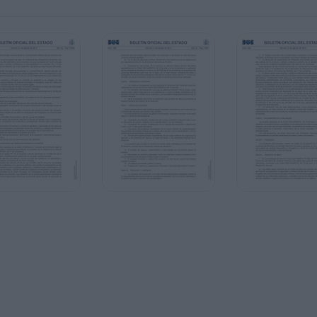
onados les será concedida una aportación en
€). En los casos en que proceda se aplicará la
go anticipado de conformidad con lo
gundo, de la Ley 38/2003, de 17 de noviembre,
edores va dirigido a jóvenes de
dencia legal en España, personas físicas o
 deben tener residencia legal y permiso de
ad de 35 años en la fecha límite de la
ersona jurídica, la solicitud debe ser
e dicha persona jurídica, quien en ningún caso
erán presentar declaración responsable de que
nte (51 %) a jóvenes que no superen los 35 años.
ión de la actividad principal del proyecto que
 territorio español.
o jurídicas que concurran a las
eunir a la fecha de publicación de las mismas,
es tributarias y de Seguridad Social.