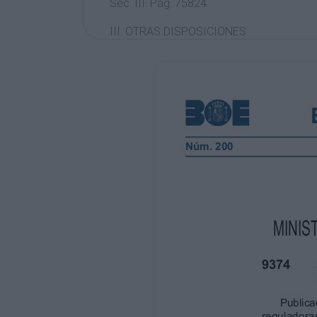
Sec. III. Pág. 75824
III. OTRAS DISPOSICIONES
MINISTERIO DE SANIDAD, SERVICIOS SO
9374
Resolución de 23 de julio de 2015, del Inst
convoca el Certamen Nacional de Jóvene
Publicadas mediante Orden SSI/1449/2015,
reguladoras del Certamen Nacional de J
principios de la Ley 30/1992, de 26 de no
Administraciones Públicas y del Procedim
adoptar la presente convocatoria, que des
Certamen Nacional de Jóvenes Emprended
El Real Decreto 486/2005, de 4 de mayo, p
organismo autónomo Instituto de la Juven
atribuidas figura la participación libre y ef
económico y cultural de España, así como 
Por su parte, el Real Decreto 200/2012, de
orgánica básica del Ministerio de Sanidad
artículo 2.7, que el Instituto de la Juvent