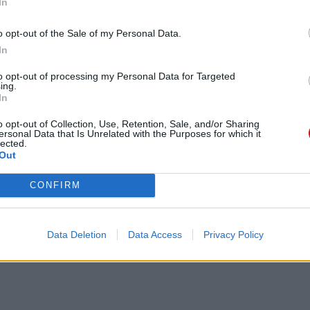
In
sociedades colectivas y las asociaciones que
nómica, conforme a la Recomendación 2003/361/
, en todo caso promovidas por jóvenes de
o opt-out of the Sale of my Personal Data.
idencia legal en España, que no superen la edad
In
to opt-out of processing my Personal Data for Targeted
ing.
In
o opt-out of Collection, Use, Retention, Sale, and/or Sharing
 del Certamen.
ersonal Data that Is Unrelated with the Purposes for which it
lected.
Out
CONFIRM
Data Deletion
Data Access
Privacy Policy
ndividualizada de la ayuda.
dedores 2015 dispone de un crédito
cargo a la aplicación 26.101.232A.476, del
 Juventud para 2015.