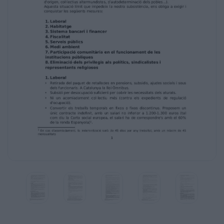
la no-voluntat de la classe política
d'exercir la seva funció de servei públic per al
poble, sinó davant la seva
creixent submissió al poder de la banca i al
capital especulatiu, afavorint als
monopolis i promovent privatitzacions de
serveis públics.
La situació de crisi econòmica accentua els
nivells d'exclusió i atur per la
reforma laboral, les retallades i
l'empitjorament de les pensions.
L'escàndol davant tal situació, que de no
canviar condueix irremeiablement a la
barbàrie, ens empeny a unir-nos a les altres
forces i a fer nostres les
reivindicacions de les seves lluites (lluites
obreres, estudiantils, de gènere,
d'origen, col·lectius altermundistes,
d'autodeterminació dels pobles...).
Aquesta situació límit que impedeix la nostra
subsistència, ens obliga a exigir i
conquistar les següents mesures: