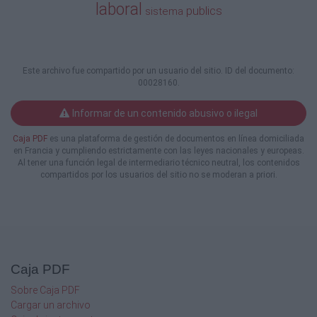
laboral
rehabilitació o l’abandó d’immobles
publics
sistema
amb finalitats especulatives.
Política d’habitatge social
• Que la qualificació d’HPO sigui indefinida.
• Que totes les promocions noves i les ja
Este archivo fue compartido por un usuario del sitio. ID del documento:
existents d’HPO no puguin ser mai de
00028160.
compra.
• Desenvolupar una política que prioritzi la
Informar de un contenido abusivo o ilegal
mobilització dels habitatges buits i
la rehabilitació per sobre de la construcció i
Caja PDF
es una plataforma de gestión de documentos en línea domiciliada
que sigui compatible, en tot cas,
en Francia y cumpliendo estrictamente con las leyes nacionales y europeas.
amb el respecte als drets mediambientals.
Al tener una función legal de intermediario técnico neutral, los contenidos
compartidos por los usuarios del sitio no se moderan a priori.
• Destinar els recursos públics a formes de
tinença de l’habitatge que
garanteixin seguretat i despeses suportables,
com el lloguer social, la cessió
d’ús, la masoveria o l’usdefruit.
• Garantir el degut procés i la prioritat dels
Caja PDF
col•lectius més vulnerables en
l’adjudicació d’habitatge protegit, així com
Sobre Caja PDF
l’establiment dels mecanismes
Cargar un archivo