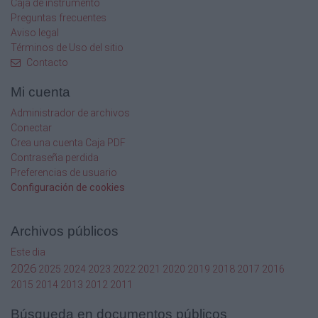
necessaris per a evitar tota forma de
Caja de instrumento
discriminació.
Preguntas frecuentes
2
Aviso legal
Términos de Uso del sitio
Aquesta mesura fomenta que hi pugui haver
Contacto
un quart torn, afavoreix la contractació,
abaixant el
Mi cuenta
número d’aturats i aturades i afavoreix també
Administrador de archivos
la conciliació de la vida laboral i la vida
Conectar
personal
Crea una cuenta Caja PDF
3
Reforma de la LAU (llei d’arrendament urbà)
Contraseña perdida
que reguli el cost màxim del lloguer.
Preferencias de usuario
4
Configuración de cookies
Com l’incompliment injustificat dels deures de
rehabilitació o l’abandó d’immobles amb
Archivos públicos
finalitats
Este dia
especulatives.
2026
2025
2024
2023
2022
2021
2020
2019
2018
2017
2016
2015
2014
2013
2012
2011
2
Búsqueda en documentos públicos
Urbanisme i territori