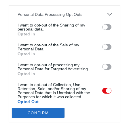
third parties.
• Convertir els treballs temporals en fixos o
Descargar
fixos discontinus. Proposem un
Personal Data Processing Opt Outs
únic contracte indefinit, amb un salari no
inferior a 1.200-1.300 euros (tal
I want to opt-out of the Sharing of my
com diu la Carta social europea, el salari ha
personal data.
de correspondre's amb el 60%
Opted In
de la renda Espanyola)1.
Comparte el documento
1
I want to opt-out of the Sale of my
Personal Data.
Opted In
En cas d’acomiadament, la indemnització serà
de 45 dies per any treballat, amb un màxim de
I want to opt-out of processing my
45
Personal Data for Targeted Advertising.
mensualitats
Opted In
1
I want to opt-out of Collection, Use,
Retention, Sale, and/or Sharing of my
Personal Data that Is Unrelated with the
Enlace a esta página
• En cas d'acomiadament improcedent, el
Purposes for which it was collected.
treballador serà qui decideixi sobre
Opted Out
la seva readmissió, tal com constava a
Enlace permanente
CONFIRM
l'estatut dels treballadors abans de la
reforma laboral de l'any 94.
Utilice el enlace permanente a la página de descarga del
• Increment de les indemnitzacions per
documento para compartir su documento en Facebook,