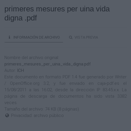
primeres mesures per uina vida
digna .pdf
INFORMACIÓN DE ARCHIVO
VISTA PREVIA
Nombre del archivo original:
primeres_mesures_per_uina_vida_digna.pdf
Autor:
ICH
Este documento en formato PDF 1.4 fue generado por Writer
/ OpenOffice.org 3.2, y fue enviado en caja-pdf.es el
15/08/2011 a las 16:02, desde la dirección IP 83.45.x.x. La
página de descarga de documentos ha sido vista 3382
veces.
Tamaño del archivo: 74 KB (8 páginas).
Privacidad: archivo público