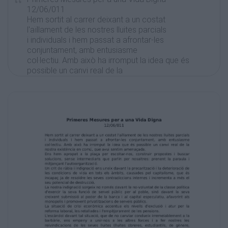
12/06/011
Hem sortit al carrer deixant a un costat
l'aïllament de les nostres lluites parcials
i individuals i hem passat a afrontar-les
conjuntament, amb entusiasme
col·lectiu. Amb això ha irromput la idea que és
possible un canvi real de la
nostra existència en comú, que avui sentim
amenaçada.
Ens hem apropat a la plaça per escoltar-nos,
construir propostes i buscar
solucions, sense intermediaris que parlin per
nosaltres: prenent la paraula i
mitjançant l'autoorganització.
Un crit de ràbia i indignació ens uneix davant la
precarització i la deterioració de
les condicions de vida en tots els àmbits,
causades pel capitalisme, que és
incapaç ja de resoldre les seves
contradiccions internes i incrementa a més el
seu potencial de destrucció.
La nostra indignació sorgeix no només davant