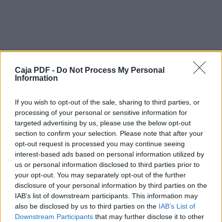
1. Laboral
2. Habitatge
3. Sistema bancari i financer
4. Fiscalitat
5. Serveis públics
6. Medi ambient
Caja PDF -
7. Participació comunitària en el funcionament
Do Not Process My Personal
Information
de les
institucions públiques
8. Eliminació dels privilegis als polítics,
If you wish to opt-out of the sale, sharing to third parties, or
sindicalistes i
processing of your personal or sensitive information for
representants religiosos
targeted advertising by us, please use the below opt-out
1. Laboral
section to confirm your selection. Please note that after your
• Retirada del paquet de retallades en
opt-out request is processed you may continue seeing
pensions, subsidis, ajudes socials i sous
interest-based ads based on personal information utilized by
dels funcionaris. A Catalunya la llei Òmnibus.
us or personal information disclosed to third parties prior to
• Subsidi per desocupació suficient per cobrir
your opt-out. You may separately opt-out of the further
les necessitats dels aturats.
disclosure of your personal information by third parties on the
Descargar el documento (PDF)
• Ni un acomiadament col·lectiu més (contra
IAB’s list of downstream participants. This information may
els expedients de regulació
also be disclosed by us to third parties on the
IAB’s List of
d'ocupació).
primeres_mesures_per_uina_vida_digna.pdf (PDF, 74 KB)
Downstream Participants
that may further disclose it to other