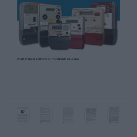
hora vens a casa, si et vas de vacances, quanta gent viu
la
televisió i ordinador, així com els aparells elèctrics que 
totes aquestes dades passar-los directament a la comp
estadístiques
de consum, tall del subministrament per falta de pagame
l'instant) i des de la central, sense que cap operari de l
voltants del domicili, per a procedir al tall de subminis
alta de línia automàticament des de la central, control d
falta de potència contractada (vigilància de connexió a l
d'aparells elèctrics, que poden sobrecarregar la línia) etc.
Des que segueixo la història dels Smart meters als EUA
amb els problemes de salut que provoquessin i provoquen
l'enrenou d'aquest tipus de tecnologia, està donant en a
polítics, que no estan donant crèdit al que veuen i els e
professionals de la salut, i tècnics en contaminació ele
segments de la societat i un debat agre, 20 o 30 comptado
edifici, o zona residencial és suficient per causar mals d
apaties, només per prendre lectures des de la furgoneta
Joan Carles López Sancho
2012