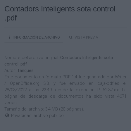
Contadors Inteligents sota control
.pdf
INFORMACIÓN DE ARCHIVO
VISTA PREVIA
Nombre del archivo original:
Contadors Inteligents sota
control .pdf
Autor:
Tanques
Este documento en formato PDF 1.4 fue generado por Writer
/ OpenOffice.org 3.3, y fue enviado en caja-pdf.es el
28/03/2012 a las 23:49, desde la dirección IP 62.37.x.x. La
página de descarga de documentos ha sido vista 4671
veces.
Tamaño del archivo: 3.4 MB (20 páginas).
Privacidad: archivo público