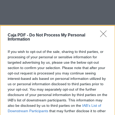
http://www.sensewifi.cat/ info@sensewifi.cat
vehicle mentre es prenen dades del consum d'energia el
sorprenent de tot és que ningú a informat sobre el el dub
sense fils de lectura de l'energia elèctrica.
Jo em preguntava quan arribaria aquesta tecnologia, ja 
Caja PDF -
Do Not Process My Personal
temps en aquestes tasques, veient que aviat anava a des
Information
plans del canvi de comptadors intel · ligents, per part d'
tecnologia és del tipus PLC (dades pel cable elèctric), 
If you wish to opt-out of the sale, sharing to third parties, or
coneixem alguns de nosaltres per evitar el temut wifi per
habitació de l'habitatge a una altra que aquesta a l'altra 
processing of your personal or sensitive information for
sempre que tinguem un endoll de corrent prop, sense fer
targeted advertising by us, please use the below opt-out
utilitzem el cable elèctric de les nostres parets per a tra
section to confirm your selection. Please note that after your
la línia elèctrica, això s'aconsegueix amb l'ajuda d'uns mi
opt-out request is processed you may continue seeing
reverberacions, i ecos de soroll.
interest-based ads based on personal information utilized by
Doncs amb aquesta tecnologia s'aconsegueix monitorar i
us or personal information disclosed to third parties prior to
dues tecnologies s'interfereixin entre elles utilitzant el c
your opt-out. You may separately opt-out of the further
fet bé en aquest país és aquesta tecnologia.
disclosure of your personal information by third parties on the
Descargar el documento (PDF)
I un cop aconseguit això ja només falta desplegar aques
IAB’s list of downstream participants. This information may
tancar el cicle de modernització estalvi i sobretot el con
also be disclosed by us to third parties on the
IAB’s List of
Ara vegem la manera de comunicar un comptador intel·l
Contadors Inteligents sota control .pdf (PDF, 3.4 MB)
Downstream Participants
that may further disclose it to other
elèctrica.