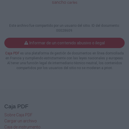
sancho
carles
Mòbil o "unitat-per" lectura del mesurador és on un disposi
en un vehicle. El lector de mesuradors condueixi el vehicl
lectura recull automàticament les lectures dels comptado
llegint l'equip de lectura inclou funcions de navegació i
Este archivo fue compartido por un usuario del sitio. ID del documento:
00028609.
GPS i el programari de cartografia. Amb la lectura del me
normalment no ha de llegir els mesuradors en qualsevol 
Informar de un contenido abusivo o ilegal
la zona de servei fins que tots els mesuradors es llegeix
consisteixen en un ordinador portàtil o de propietat, el p
Caja PDF
es una plataforma de gestión de documentos en línea domiciliada
transceptor i externes de vehicles antenes.
en Francia y cumpliendo estrictamente con las leyes nacionales y europeas.
Al tener una función legal de intermediario técnico neutral, los contenidos
Joan Carles López Sancho
compartidos por los usuarios del sitio no se moderan a priori.
2012
http://www.sensewifi.cat/ info@sensewifi.cat
De xarxa fixa
Caja PDF
Xarxa Fixa AMR és un mètode en el qual està permanentme
capturar lectures dels comptadors. Aquest mètode pot co
Sobre Caja PDF
torres, col · leccionistes, repetidors, o altres infraestruct
Cargar un archivo
per recollir les transmissions de lectures dels mesurado
Caja de instrumento