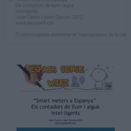
Els contadors de llum i aigua
intel·ligents
Joan Carles López Sancho 2012
www.sensewifi.cat
O com m'agrada anomenar el "marcapassos de la casa"
La tecnologia també arriba als sistemes de control de
visió i
nota manual per l'operari de la companyia elèctrica, i 
difícil accés o s'ha d'accedir a l'interior, les coses es 
hi viu ningú a la finca, o es troba ningú de la casa o habi
comptador, i això comporta errors de lectura, es facilita 
manualment la lectura del comptador i enviar-la per corr
es fa una lectura estimada (que sempre ha generat polè
consum històric, també el frau era generalitzat en algun
Fins ara hem estat des que es va inventar l'electricitat 
elèctric amb el comptador de roda, i que no havia variat 
disseny des que es va inventar, però això s'ha acabat.
El comptador intel·ligents perquè portessin una vigilància
el frau a la companyia elèctrica, traguessin estadístique