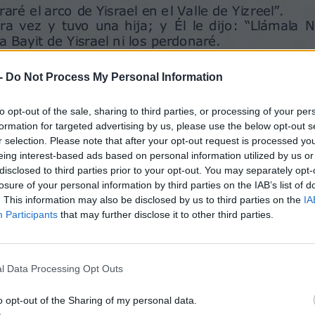
 Yisrael se congregarán en unidad y nombrarán
tarán del suelo –¡porque será maravilloso el día
s ajayot “Aceptada”!
porque ella no es mi esposa y yo no soy su
-
Do Not Process My Personal Information
 de su rostro y su adulterio de entre sus pechos.
a, y la pondré como el día en que nació: la haré
a, y la dejaré morir de sed.
to opt-out of the sale, sharing to third parties, or processing of your per
ue son ahora cría de ramera,
formation for targeted advertising by us, please use the below opt-out s
ución, la que los concibió ha actuado
r selection. Please note that after your opt-out request is processed y
ré tras mis amantes, que me suplen mi pan y
eing interest-based ads based on personal information utilized by us or
bida’.
disclosed to third parties prior to your opt-out. You may separately opt-
s sus caminos y a Levantar muros contra ella, y no
losure of your personal information by third parties on the IAB’s list of
. This information may also be disclosed by us to third parties on the
IA
o los alcanzará; y por más que los busque, nunca
Participants
that may further disclose it to other third parties.
eré a mi primer esposo, porque Entonces me iba
a yo quien le daba el grano nuevo y el vino y el
ta y el oro que usaban para Báal.
l Data Processing Opt Outs
ano nuevo en su tiempo y mi vino nuevo en su
e le servía para cubrir su desnudez.
o opt-out of the Sharing of my personal data.
ropia vista de sus amantes, y ninguno la salvará