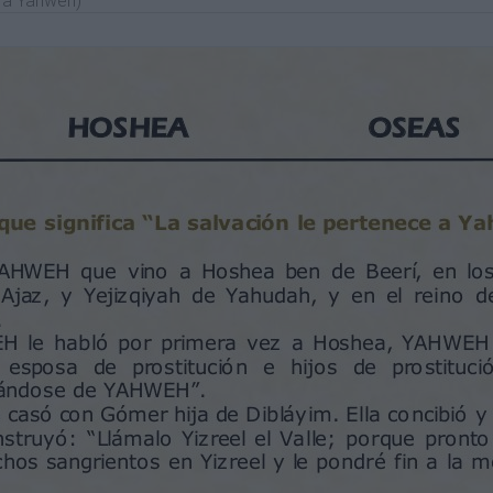
‫‬ a Yahweh)
 ben de Beerí, en los reinados de los reyes
ah, y en el reino del rey Yarovam ben de
vez a Hoshea, YAHWEH le dijo a Hoshea: “Ve,
jos de prostitución; porque el país se
 Dibláyim. Ella concibió y le dio un ben,
el Valle; porque pronto castigaré a la Bayit de
 y le pondré fin a la monarquía de la Bayit de
n el Valle de Yizreel”.
 y Él le dijo: “Llámala No -aceptada; porque no
perdonaré.
 y les daré la victoria por YAHWEH su Elohé. No les
 con batalla, ni con caballos y jinetes.–”
oncibió y tuvo un ben.
lo; porque ustedes no son mi pueblo, y yo no seré
ael será como las arenas del mar, que no se puede
iga: “Ustedes no son mi pueblo”, se les llamará