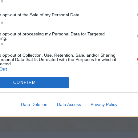
In
o opt-out of the Sale of my Personal Data.
In
to opt-out of processing my Personal Data for Targeted
ing.
In
o opt-out of Collection, Use, Retention, Sale, and/or Sharing
ersonal Data that Is Unrelated with the Purposes for which it
idades, Rosh Jodesh, y Shabbat –todas sus
lected.
Out
eras, las que ella cree que son un regalo que
un Matorral, y las bestias del campo las
CONFIRM
aalim, en los que les llevaba ofrendas; cuando,
se iba tras sus amantes, olvidándHoshea de mí declara YAHWEH.
Data Deletion
Data Access
Privacy Policy
evantaré por el midbah y le hablaré cariñosamente.
le de Akhor como cultivo de esperanza. Allí
d, cuando subió de la tierra de Mitzraim.
lamarás “mi Esposo”, y no me llamarás más “mi
bres de los Señores, y nunca más se mencionarán