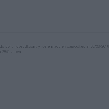
por / ilovepdf.com, y fue enviado en caja-pdf.es el 05/03/2019 a 
a 2861 veces.