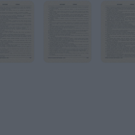
on las bestias de l campo, con las aves del
n eliminaré del país el arco, la espada, y la
idad.
pre: te comprometeré con justicia y juicio, con
ntonces serás devota a YAHWEH.
EH–, le responderé al shamaim, y él le
o y aceite, y le responderán a Yizreel.
país; y volveré a aceptar a No -aceptada; y le diré
esponderá: “Tú eres mi Elohé”.
na mujer que, mientras es amante de su
YAHWEH ama a los Yisraelitas, pero ellos se van
a”.
 de plata, y trescientos treinta litros de cebada;
star mucho tiempo sin fornicar ni bayitrte; ni
ho tiempo sin rey y sin oficiales, sin sacrificio y
uscarán a YAHWEH su Elohé y a Dawid su rey –y se
cia en los días venideros.