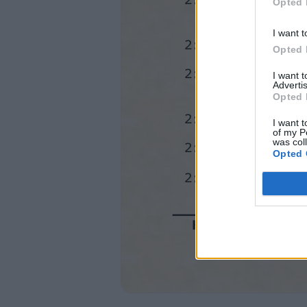
Opted 
de mí.
KITBE HA KODESH RESTAURADA 5994
I want t
Opted 
997
I want 
HOSHEA
Advertis
Opted 
OSEAS
I want t
of my P
2:11 Y haré cesar su regocijo: sus festiv
was col
ocasiones festivas.
Opted 
2:12 Dejaré desolada sus vides y sus higu
recibió de sus amantes; las convertiré en 
devorarán.
2:13 Así la castigaré por los días de los B
adornada con sus zarcillos y sus joyas, 
2:14 “Ciertamente, yo la persuadiré y la l
2:15 Le daré sus viñas desde allí, y el Val
responderá como en los días de su juventu
2:16 Y en ese día –declara YAHWEH– me l
Señor”.
2:17 Porque quitaré de sus boca los nom