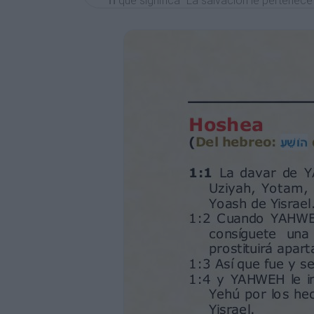
 הque significa “La salvación le pertenece
1:1 La davar de YAHWEH que vino a Hoshea
Uziyah, Yotam, Ajaz, y Yejizqiyah de Yahud
Yoash de Yisrael.
1:2 Cuando YAHWEH le habló por primera 
consíguete una esposa de prostitución e hi
prostituirá apartándose de YAHWEH”.
1:3 Así que fue y se casó con Gómer hija de
1:4 y YAHWEH le instruyó: “Llámalo Yizreel 
Yehú por los hechos sangrientos en Yizreel
Yisrael.
1:5 En ese día quebraré el arco de Yisrael e
1:6 concibió ella otra vez y tuvo una hija;
aceptaré más a la Bayit de Yisrael ni los 
1:7 –Pero aceptaré a la Bayit de Yahudah,
daré la victoria con arco, ni con espada, ni
1:8 Después de destetar a No-aceptada, c
1:9 Entonces Él dijo: “Llámalo No-mi-pueb
Elohé de ustedes”.
1:10 “El Número de los del pueblo de Yisr
medir ni contar; y en lugar de que se les d
Hijos del Elohé Vivo.