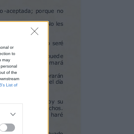
sonal or
ection to
ou may
 personal
out of the
 downstream
B’s List of