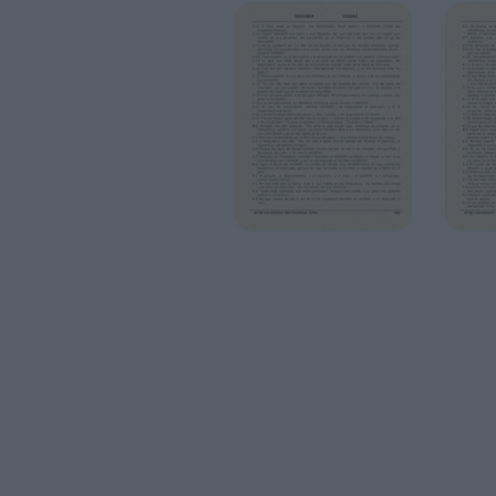
sus nombres.
2:18 “En ese día haré por ellos un pacto c
shamaim, con los reptiles del suelo; tambié
guerra. Así haré que se acuesten en segur
2:19 Y te comprometeré conmigo para siem
amor y compasión,
2:20 y te comprometeré con fidelidad; E
2:21 En ese día responderé –declara YAHW
responderá a la tierra;
2:22 y la tierra responderá con grano y vin
2:23 Y la sembraré como semilla mía en el 
a No-mi-pueblo: “Tú eres mi pueblo”, y él r
3:1 Yahweh me dijo además: “Ve, ama a u
compañero, adultera con otros, tal como 
con otros Elohé y aman las copas de la uv
3:2 Entonces la alquillevé por quince pesos
3:3 y estipullevé con ella: “Por mí, vas a e
siquiera yo cohabitaré contigo”.
3:4 Porque los hijos de Yisrael estarán muc
sin pilares de culto, y sin efod y terafines.
3:5 Después, los Yisraelitas volverán y b
emocionarán por YAHWEH y por su abundan