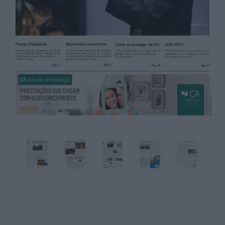
Populares de São Pedro realizada no dia
13 de Junho a bordo do cacilheiro
“Lisboa à Vista”.
O Movimento Associativo do Concelho
de Sesimbra reflectiu sobre os caminhos
do futuro no Salão Nobre da Junta de Freguesia da
Quinta do Conde.
Com a chegada do Verão, saiba como se
proteger do sol, com os conselhos do
Dr. Jorge Neves.
Pinhal do General mais perto dos metros
quadrados com a resolução de mais um
dos complexos processos.
Págs. 5
Pág. 8
Pág. 10