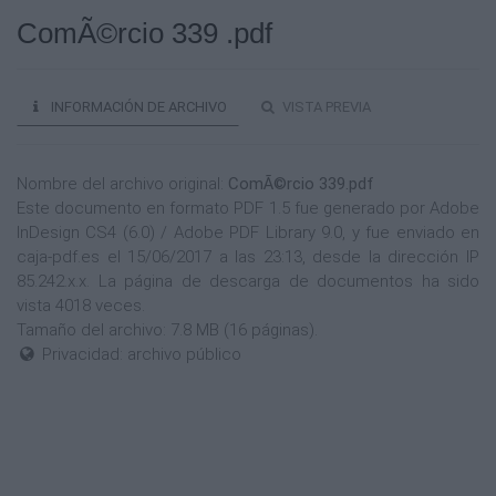
ComÃ©rcio 339 .pdf
INFORMACIÓN DE ARCHIVO
VISTA PREVIA
Nombre del archivo original:
ComÃ©rcio 339.pdf
Este documento en formato PDF 1.5 fue generado por Adobe
InDesign CS4 (6.0) / Adobe PDF Library 9.0, y fue enviado en
caja-pdf.es el 15/06/2017 a las 23:13, desde la dirección IP
85.242.x.x. La página de descarga de documentos ha sido
vista 4018 veces.
Tamaño del archivo: 7.8 MB (16 páginas).
Privacidad: archivo público