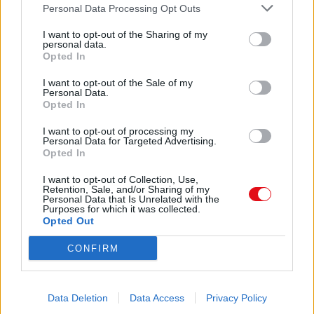
Personal Data Processing Opt Outs
editorial
I want to opt-out of the Sharing of my
personal data.
Comparte el documento
Acabou-se o Santo António, está
Opted In
a chegar o São João e depois temos o
São Pedro com as suas festas populares.
I want to opt-out of the Sale of my
Personal Data.
Depois dos constrangimentos de há um
Opted In
ano com as obras de requalificação no
centro histórico, imaginava-se que em
I want to opt-out of processing my
2017 tudo já estaria concluído. Mas por
Personal Data for Targeted Advertising.
este ou aquele motivo – já sobejamente
Opted In
escalpelizados – vamos ter umas festas
I want to opt-out of Collection, Use,
ainda com obras a decorrer. Valha-nos
Enlace a esta página
Retention, Sale, and/or Sharing of my
o vasto programa que este ano conta
Personal Data that Is Unrelated with the
com os Anjos, o António Zambujo e
Purposes for which it was collected.
Opted Out
o Herman José, para além de muitos
Enlace permanente
outros artistas, das bandas das duas
Utilice el enlace permanente a la página de descarga del
CONFIRM
Sociedades, do Festival Náutico com
documento para compartir su documento en Facebook,
a presença da Caravela Vera Cruz
LinkedIn.. O directamente en contacto con el correo
fundeada na baía e que poderá ser
visitada, da Feira de Artesanato e da
electrónico, Messenger, Whatsapp, Line..
Data Deletion
Data Access
Privacy Policy
Feira do Fumeiro, assim como a vasta