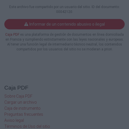
a abstenção é o que é, revelando o
Este archivo fue compartido por un usuario del sitio. ID del documento:
completo desinteresse da maioria dos
00042120.
potenciais votantes.
Informar de un contenido abusivo o ilegal
A Sociedade Filarmónica União
Seixalense, também designada por "Os
Caja PDF
es una plataforma de gestión de documentos en línea domiciliada
Prussianos", foi fundada a 1 de junho
en Francia y cumpliendo estrictamente con las leyes nacionales y europeas.
de 1871, após conturbadas divergências
Al tener una función legal de intermediario técnico neutral, los contenidos
compartidos por los usuarios del sitio no se moderan a priori.
entre os sócios e músicos do então Grupo
Democrático Timbre Seixalense, uma
coletividade com ideologia monárquica
e extremamente conservadora. Uma boa
parte destes sócios não se conformava com
a extinção do recém-criado concelho do
Seixal, extinção esta apoiada pelo Partido
Caja PDF
Regenerador, um dos dois que alternava
no governo de Portugal. Decorria a
Sobre Caja PDF
Guerra Franco-Prussiana e a tensão
Cargar un archivo
na Europa aumentava entre a França
Caja de instrumento
e a Prússia. Os prussianos invadiram
Preguntas frecuentes
a França e derrotaram completamente
Aviso legal
o exército francês, ao que os franceses,
Términos de Uso del sitio