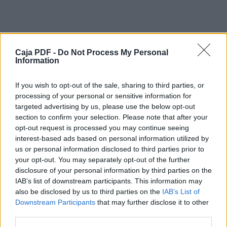
Pág. 12
entre tejo e sado
Caja PDF -
Do Not Process My Personal
Publicidade
Information
REPORTAGEM
2
If you wish to opt-out of the sale, sharing to third parties, or
processing of your personal or sensitive information for
União Seixalense aposta n
targeted advertising by us, please use the below opt-out
section to confirm your selection. Please note that after your
Celino Cunha Vieira
opt-out request is processed you may continue seeing
interest-based ads based on personal information utilized by
Sessão solene decorreu no dia 4 de junho, com o
us or personal information disclosed to third parties prior to
salão cheio a aplaudir os 146 anos desta coletividade
Descargar el documento (PDF)
your opt-out. You may separately opt-out of the further
profundamente republicana, que foi fundada após a
disclosure of your personal information by third parties on the
conturbada Guerra Franco-Prussiana que dividiu a
ComÃ©rcio 339.pdf (PDF, 7.8 MB)
IAB’s list of downstream participants. This information may
Europa
also be disclosed by us to third parties on the
IAB’s List of
no século XIX, tendo os Partidos Regenerador e
Downstream Participants
that may further disclose it to other
Descargar
Progressista forte adesão em Portugal, dividindo
third parties.
ideologias
quanto à existência do concelho do Seixal.