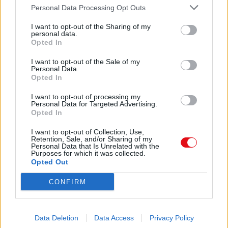
Personal Data Processing Opt Outs
03/06/2004
Descargar
I want to opt-out of the Sharing of my
personal data.
12:05
Opted In
PÆgina 5
I want to opt-out of the Sale of my
Personal Data.
Opted In
Índice
Comparte el documento
Prólogo . . . . . . . . . . . . . . . . . . . . . . . . . . . . . . . . . . . . . .
I want to opt-out of processing my
.
Personal Data for Targeted Advertising.
Opted In
15
I want to opt-out of Collection, Use,
Retention, Sale, and/or Sharing of my
1. El funcionamiento de los planetas
Personal Data that Is Unrelated with the
Introducción . . . . . . . . . . . . . . . . . . . . . . . . . . . . . . . .
Purposes for which it was collected.
Conexiones astronómicas . . . . . . . . . . . . . . . . . . . .
Opted Out
. . . .
Enlace a esta página
Los planetas como órganos de función . . . . . .
CONFIRM
. . . . . . . . .
Importancia de los planetas . . . . . . . . . . . . . . . . . .
Enlace permanente
. . . . .
Data Deletion
Data Access
Privacy Policy
Los cinco niveles del horóscopo . . . . . . . . . . . . .
Utilice el enlace permanente a la página de descarga del