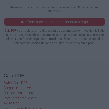
. . .
Los planetas de la inteligencia . . . . . . . . . . . . . . . .
Este archivo fue compartido por un usuario del sitio. ID del documento:
00041175.
. . . . .
El nivel central: los planetas de la personalidad
Informar de un contenido abusivo o ilegal
. . . . . . . . .
El nivel superior: los planetas espirituales . . . . .
Caja PDF
es una plataforma de gestión de documentos en línea domiciliada
. . . . . . . .
en Francia y cumpliendo estrictamente con las leyes nacionales y europeas.
Resumen de los planetas . . . . . . . . . . . . . . . . . . . . .
Al tener una función legal de intermediario técnico neutral, los contenidos
. . . .
compartidos por los usuarios del sitio no se moderan a priori.
30
30
30
31
32
Caja PDF
32
32
Sobre Caja PDF
32
Cargar un archivo
32A
Caja de instrumento
33
Preguntas frecuentes
33
Aviso legal
33
Términos de Uso del sitio