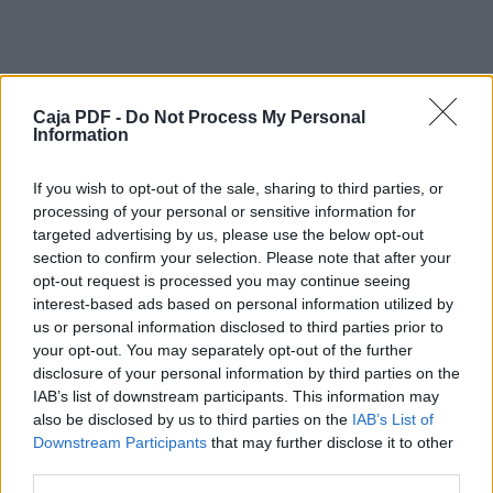
PÆgina 4
Este libro forma parte de una serie sobre
psicología astrológica
Título original: Planeten als Funktionsorgane
Caja PDF -
Do Not Process My Personal
Information
Editor original: API-Verlag, Adliswil/Zürich
Traducción: Joan Solé © con la colaboración
de Andrés Schmidt,
If you wish to opt-out of the sale, sharing to third parties, or
Michèle Petermann y Ángela Wilfart
processing of your personal or sensitive information for
© 2002, API Verlag, Michael Huber, CH-8134,
targeted advertising by us, please use the below opt-out
Adliswil
section to confirm your selection. Please note that after your
© 2004, API Ediciones España, S.L.
opt-out request is processed you may continue seeing
C/ Santa Bárbara 54, Bajos
interest-based ads based on personal information utilized by
08210 Barberá del Vallés
us or personal information disclosed to third parties prior to
www.api-ediciones.com
your opt-out. You may separately opt-out of the further
ISBN 84-932790-6-4
disclosure of your personal information by third parties on the
Depósito legal: B.29236-2004
IAB’s list of downstream participants. This information may
Maquetación: José Antonio Rodríguez
also be disclosed by us to third parties on the
IAB’s List of
Impresión: Novagràfik, S.L. 08110 Montcada i
Descargar el documento (PDF)
Downstream Participants
that may further disclose it to other
Reixac
third parties.
0. Intro.doc.qxd
Los Planetas-Bruno y Louise Huber.pdf (PDF, 3.8 MB)