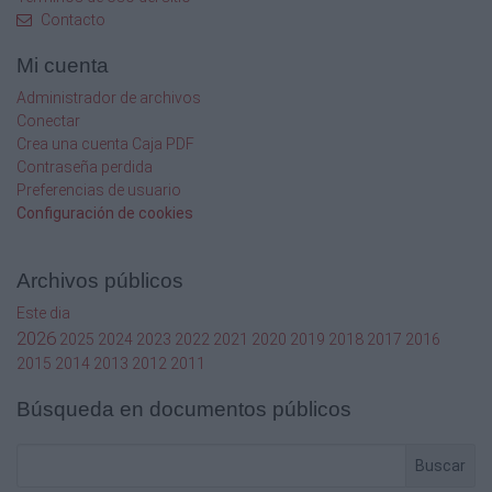
34
Contacto
38
43
Mi cuenta
45
46
Administrador de archivos
Conectar
5
Crea una cuenta Caja PDF
Contraseña perdida
0. Intro.doc.qxd
Preferencias de usuario
Configuración de cookies
31/05/2004
11:43
Archivos públicos
PÆgina 6
Este dia
2026
2025
2024
2023
2022
2021
2020
2019
2018
2017
2016
2. Los siete planetas clásicos
2015
2014
2013
2012
2011
Introducción . . . . . . . . . . . . . . . . . . . . . . . . . . . . . . . .
Los siete planetas clásicos . . . . . . . . . . . . . . . . . . .
Búsqueda en documentos públicos
. . . . . .
Los tres planetas de la personalidad . . . . . . . . . .
. . .
Buscar
El Sol: la autoconciencia autónoma . . . . . . . . . . .