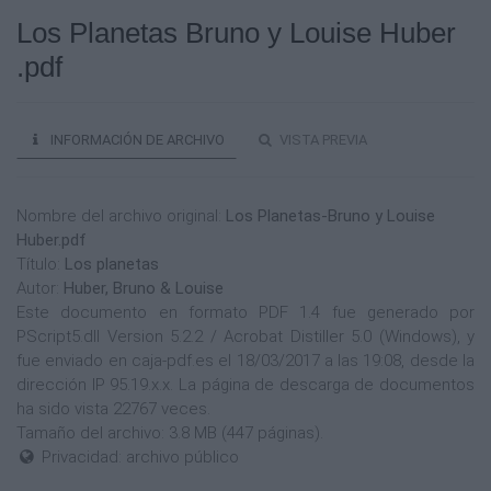
Los Planetas Bruno y Louise Huber
.pdf
INFORMACIÓN DE ARCHIVO
VISTA PREVIA
Nombre del archivo original:
Los Planetas-Bruno y Louise
Huber.pdf
Título:
Los planetas
Autor:
Huber, Bruno & Louise
Este documento en formato PDF 1.4 fue generado por
PScript5.dll Version 5.2.2 / Acrobat Distiller 5.0 (Windows), y
fue enviado en caja-pdf.es el 18/03/2017 a las 19:08, desde la
dirección IP 95.19.x.x. La página de descarga de documentos
ha sido vista 22767 veces.
Tamaño del archivo: 3.8 MB (447 páginas).
Privacidad: archivo público