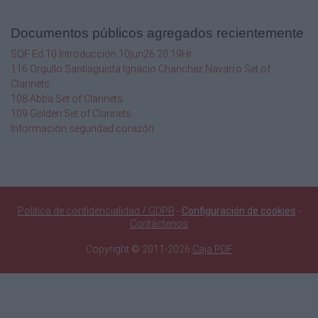
. . . . . .
La Luna: el yo emocional . . . . . . . . . . . . . . . . . . . . .
Documentos públicos agregados recientemente
. . .
Tabla de planetas . . . . . . . . . . . . . . . . . . . . . . . . . . . .
SQF Ed 10 Introducción 10jun26 20.19Hr
. .
116 Orgullo Santiaguista Ignacio Chanchez Navarro Set of
Saturno: el yo corporal . . . . . . . . . . . . . . . . . . . . . . .
Clarinets
. . .
108 Abba Set of Clarinets
Los cuatro planetas de nivel criatura . . . . . . . . . .
109 Golden Set of Clarinets
. . .
Información seguridad corazón
Mercurio: el mensajero alado de los dioses . . .
. . . . . . . . .
Venus: lo femenino . . . . . . . . . . . . . . . . . . . . . . . . . . .
. .
Marte: lo masculino . . . . . . . . . . . . . . . . . . . . . . . . . .
. .
Política de confidencialidad / GDPR
-
Configuración de cookies
-
Júpiter: el ojo . . . . . . . . . . . . . . . . . . . . . . . . . . . . . . . .
Contáctenos
.
Copyright © 2011-2026
Caja PDF
Relación de los planetas con: . . . . . . . . . . . . . . . .
. . .
A) Las tres cruces . . . . . . . . . . . . . . . . . . . . . . . . . . . .
. .
B) Los cuatro temperamentos . . . . . . . . . . . . . . . .