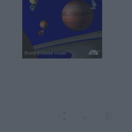
11:43
PÆgina 3
Bruno y Louise Huber
Los planetas
Órganos de función
Capacidades y herramientas
de la personalidad
ed
API Ediciones España, S.L.
0. Intro.doc.qxd
31/05/2004
11:43