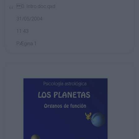
0. Intro.doc.qxd
31/05/2004
11:43
PÆgina 1
Psicología astrológica
0. Intro.doc.qxd
31/05/2004
11:43
PÆgina 2
0. Intro.doc.qxd
31/05/2004