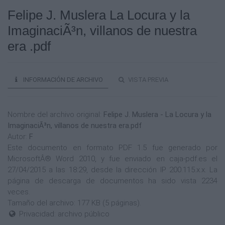
Felipe J. Muslera La Locura y la
ImaginaciÃ³n, villanos de nuestra
era .pdf
INFORMACIÓN DE ARCHIVO
VISTA PREVIA
Nombre del archivo original:
Felipe J. Muslera - La Locura y la
ImaginaciÃ³n, villanos de nuestra era.pdf
Autor:
F
Este documento en formato PDF 1.5 fue generado por
MicrosoftÂ® Word 2010, y fue enviado en caja-pdf.es el
27/04/2015 a las 18:29, desde la dirección IP 200.115.x.x. La
página de descarga de documentos ha sido vista 2234
veces.
Tamaño del archivo: 177 KB (5 páginas).
Privacidad: archivo público