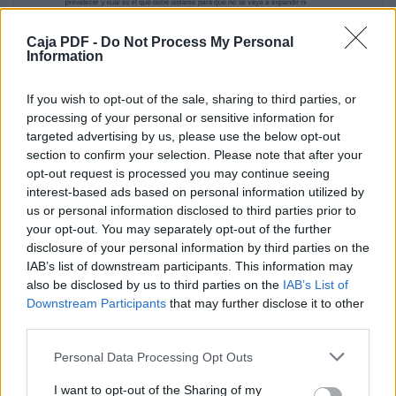
“Tengo una pregunta que a veces me tortura:
¿estoy loco yo o los locos son los demás?”
Caja PDF -
Do Not Process My Personal
Albert Einstein
Information
“Los locos abren los caminos que más
tarde recorren los sabios.” – Carlo Dossi
If you wish to opt-out of the sale, sharing to third parties, or
“Una vez al año es lícito hacer locuras.” – San
processing of your personal or sensitive information for
Agustín
targeted advertising by us, please use the below opt-out
section to confirm your selection. Please note that after your
En ocasiones, nos referimos a la locura, y de
opt-out request is processed you may continue seeing
maneras muy diversas. Es innegable
interest-based ads based on personal information utilized by
que la frase “este está re loco” puede tener
us or personal information disclosed to third parties prior to
(tomando en cuenta simplemente
your opt-out. You may separately opt-out of the further
nuestro barrio) múltiples y diversas
disclosure of your personal information by third parties on the
acepciones, algunas “positivas” y otras
IAB’s list of downstream participants. This information may
intencionalmente utilizadas de manera
also be disclosed by us to third parties on the
IAB’s List of
“negativa”. Ahora bien, ¿qué define lo
Downstream Participants
that may further disclose it to other
correcto o incorrecto de “estar re loco”? En
third parties.
mi opinión, nada más que el criterio de
quien define.
Personal Data Processing Opt Outs
No es curioso entonces que en una sociedad
de premios y castigos (sobre todo,
I want to opt-out of the Sharing of my