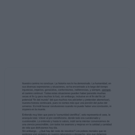
cimientos de este cientificismo: el fijar
lugares comunes de acuerdo y bases de
conocimiento sobre las que todos puedan
trabajar, es decir: ya no cuestionar, sino
aceptar ciertas cosas que son “verdades
universales”, aunque sean verdades
fabricadas, plantadas, y financiadas por esta
concepción, en su lucha por imponerse. Cierto
es que muchos de ellos podrían
llamarme loco, soñador, paranoico, y tanto en
su concepción, como en la mía,
sería correcto. Simplemente la connotación
de esas palabras es, para mí, un tanto
diferente.
Nuestro camino no concluye. La historia
nos lo ha demostrado. La humanidad, en
sus diversas expresiones y situaciones, se ha
encontrado a lo largo del tiempo
injusticias, imperios, genocidios,
conformismos, indiferencias, y siempre,
siempre,