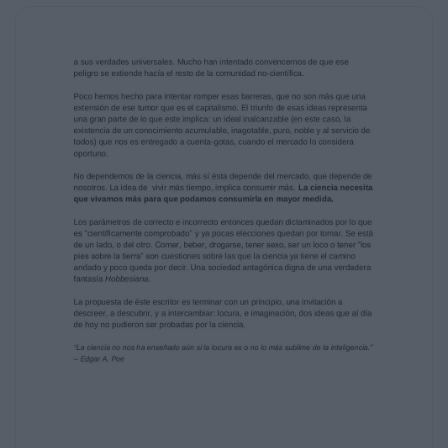
(cuestionados por “locos” o “raros” en su
época, fueron fuente de referencia e
investigación para las generaciones
posteriores).
Organismos eclesiásticos, gubernamentales,
mayorías, minorías, gremios, medios
de comunicación y “opinólogos”
profesionales moldean la idea que tenemos
sobre
lo que es correcto o incorrecto (el trabajo de
incorporarnos la idea que existe algo
correcto o incorrecto ya está hecho), nos
advierten sobre esto, y nos alientan a
que advirtamos la “locura” de quien no acate
éstos parámetros, ya sea los acepte
o siquiera conozca. El premio es tan claro,
como vago y escueto: no ser uno el
“loco”.
LA IMAGINACIÓN (…y el peligro que
representa)
Cuando somos niños (cuando yo era niño),