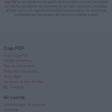
Caja PDF
es una plataforma de gestión de documentos en línea domiciliada
descreer, a descubrir, y a intercambiar: locura,
en Francia y cumpliendo estrictamente con las leyes nacionales y europeas.
e imaginación, dos ideas que al día
Al tener una función legal de intermediario técnico neutral, los contenidos
de hoy no pudieron ser probadas por la
compartidos por los usuarios del sitio no se moderan a priori.
ciencia.
“La ciencia no nos ha enseñado aún si la
locura es o no lo más sublime de la
inteligencia.”
– Edgar A. Poe
Caja PDF
Sobre Caja PDF
Cargar un archivo
Caja de instrumento
Preguntas frecuentes
Aviso legal
Términos de Uso del sitio
Contacto
Mi cuenta
Administrador de archivos
Conectar