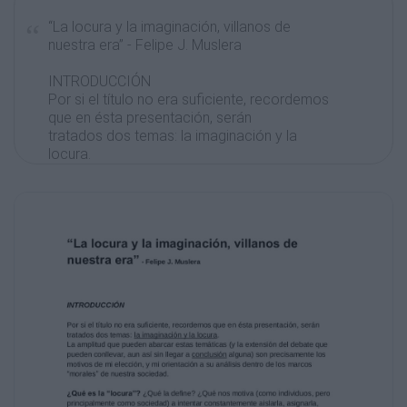
“La locura y la imaginación, villanos de
nuestra era” - Felipe J. Muslera
INTRODUCCIÓN
Por si el título no era suficiente, recordemos
que en ésta presentación, serán
tratados dos temas: la imaginación y la
locura.
La amplitud que pueden abarcar estas
temáticas (y la extensión del debate que
pueden conllevar, aun así sin llegar a
conclusión alguna) son precisamente los
motivos de mi elección, y mi orientación a su
análisis dentro de los marcos
“morales” de nuestra sociedad.
¿Qué es la “locura”? ¿Qué la define? ¿Qué nos
motiva (como individuos, pero
principalmente como sociedad) a intentar
constantemente aislarla, asignarla,
utilizarla como justificación, aprovecharla,
culparla, y hasta atribuirle voluntad y