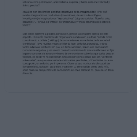
ánimo propios?
¿Cuáles son los límites positivo-negativos de
la imaginación? ¿Por qué
existen imaginaciones productivas
(invenciones, desarrollo tecnológico,
investigación) e imaginaciones
“improductivas” (utopías sociales, filosofía,
arte,
paranoia)? ¿Por qué es “infantil” ser
imaginativo y “mejor tener los pies sobre la
tierra”?
Más arriba subrayé la palabra conclusión,
porque la considero central en éste
aspecto. El intento constante de “llegar a una
conclusión”, es decir, “añadir cierto
conocimiento a la lista (catálogo) de
conocimientos acumulados de la sociedad
cientificista”, lleva muchas veces a tildar de
loco, soñador, paranoico, y otros
tantos adjetivos “calificativos” que, en dicha
sociedad, tienen una connotación
ciertamente negativa, pues atenta contra los