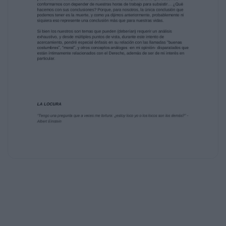
el camino continuó. Todas estas situaciones
pueden haber parecido muchas
veces el fin (y para muchos lo fue), sin
embargo, inclusive en el fin del fin (el
potencial “fin del mundo” del que muchos nos
advierten y pretenden atemorizar),
nuestra historia continuará, pues no somos
más que una porción del pulso del
universo. Es inútil buscar conclusiones cuando
no puede haber una conclusión, ni
siquiera en la muerte.
Entiendo muy bien que para la “comunidad
científica”, esto representa el caos, la
anarquía total. Volver al pre-cientificismo,
donde todo era cuestionado y
cuestionable. Lo entiendo y hasta lo valoro,
inútil sería intentar convencernos de
una ciencia prescindible, con todos los
avances y mejoras en la calidad y cantidad
de vida que disfrutamos hoy día.
Sin embargo… ¿Qué hay del resto de
nosotros? Los pobres mortales que no
podemos vivir aislados en nuestro laboratorio