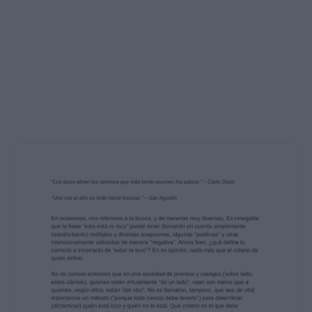
o despacho, sino que debemos
conformarnos con depender de nuestras
horas de trabajo para subsistir… ¿Qué
hacemos con sus conclusiones? Porque, para
nosotros, la única conclusión que
podemos tener es la muerte, y como ya
dijimos anteriormente, probablemente ni
siquiera eso represente una conclusión más
que para nuestras vidas.
Si bien los nuestros son temas que pueden
(deberían) requerir un análisis
exhaustivo, y desde múltiples puntos de vista,
durante este intento de
acercamiento, pondré especial énfasis en su
relación con las llamadas “buenas
costumbres”, “moral”, y otros conceptos
análogos -en mi opinión- disparatados que
están íntimamente relacionados con el
Derecho, además de ser de mi interés en
particular.
LA LOCURA