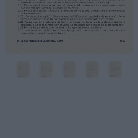
mientras esperan la manifestación de nuestro
Mashiaj Yahshua el Mashíaj.
1:8 Además, él los confirmará hasta el fin,
para que sean irreprensibles en el día de
nuestro
Adon Yahshua el Mashíaj.
1:9 Fiel es Elohé, por medio de quien fueron
ustedes llamados a la comunión de su Ben
Yahshua el Mashíaj, nuestro Maestro.
1:10 Ajim, les ruego por el nombre de nuestro
Rabí Yahshua el Mashíaj, que se pongan de
acuerdo y que no haya más disensiones entre
ustedes, sino que estén completamente
unidos en el mismo pensar y en el mismo
parecer.
1:11 Porque acerca de ustedes, ajim míos, me
han informado los de Cloé que entre ustedes
hay contiendas.
1:12 Me refiero a que uno de ustedes está
diciendo: Yo soy de Shaul, otro yo de Apolo,
otro
yo de Kefá y otro yo del Mashíaj.