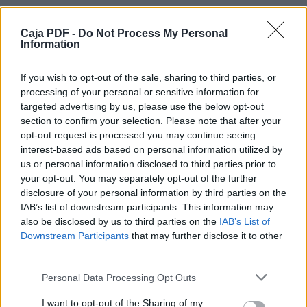
1:13 ¿Está dividido el Mashíaj? ¿Acaso fue
Shaul ejecutado en un madero por ustedes?
¿O
Caja PDF -
Do Not Process My Personal
Information
se han sumergido en el nombre de Shaul?
1:14 Doy gracias a Yahweh Elohé que no
sumergí a ninguno de ustedes, sino a Crispo y
If you wish to opt-out of the sale, sharing to third parties, or
a
processing of your personal or sensitive information for
Gayo,
targeted advertising by us, please use the below opt-out
1:15 para que nadie diga que se ha sumergido
section to confirm your selection. Please note that after your
en mi nombre
opt-out request is processed you may continue seeing
1:16 (aunque también sumergí a los de la casa
interest-based ads based on personal information utilized by
de Estéfanas; en cuanto a los demás, no sé
Descargar el documento (PDF)
us or personal information disclosed to third parties prior to
si sumergí a algún otro).
your opt-out. You may separately opt-out of the further
1:17 Porque el Mashíaj no me envió a
Qorintiyim Alef.pdf (PDF, 437 KB)
disclosure of your personal information by third parties on the
sumergir, sino a proclamar la Besorat; no con
IAB’s list of downstream participants. This information may
sabiduría de palabras, para que no se haga
Descargar
also be disclosed by us to third parties on the
IAB’s List of
inefectivo el madero del Mashíaj.
Downstream Participants
1:18 Porque para los que se pierden, el
that may further disclose it to other
mensaje del madero es locura; pero para
third parties.
nosotros
que nos estamos salvando, es poder de
Personal Data Processing Opt Outs
YAHWEH.
Comparte el documento
I want to opt-out of the Sharing of my
1:19 Porque está escrito: Destruiré la