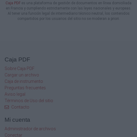
Caja PDF
es una plataforma de gestión de documentos en línea domiciliada
sencillez, con respeto y con mucha
en Francia y cumpliendo estrictamente con las leyes nacionales y europeas.
reverencia.
Al tener una función legal de intermediario técnico neutral, los contenidos
2:4 Ni mi mensaje ni mi proclamación fueron
compartidos por los usuarios del sitio no se moderan a priori.
con palabras persuasivas de sabiduría, sino
con demostración de Ruaj y de poder,
2:5 para que la fe de ustedes no se base en la
sabiduría de los hombres, sino en el poder de
Elohé.
2:6 Sin embargo, hablamos con sabiduría
Caja PDF
entre los que han alcanzado madurez; pero
no
Sobre Caja PDF
una sabiduría de este mundo, ni de los
Cargar un archivo
príncipes de este mundo, que perecen.
Caja de instrumento
2:7 Más bien, hablamos la sabiduría de Elohé
Preguntas frecuentes
en misterio, la sabiduría oculta que Elohé
Aviso legal
predestinó desde antes de los siglos para
Términos de Uso del sitio
nuestra gloria.
Contacto
2:8 Ninguno de los príncipes de este mundo
conoció esta sabiduría; porque si ellos la
Mi cuenta
hubieran conocido, nunca habrían ejecutado
en el madero al Maestro glorioso.
Administrador de archivos
2:9 Más bien, como está escrito: Cosas que
Conectar