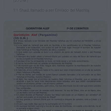
(55 D.M.)
1:1 Shaul, llamado a ser Enviado del Mashíaj
Yahshua por la voluntad de YAHWEH, y el ají
Sóstenes;
1:2 a la Kajal de Yahweh que está en Qoríntia,
a los santificados en el Mashíaj Yahshua,
llamados a ser kadoshim, con todos los que
en todo lugar invocan el nombre de nuestro
Rabí Yahshua el Mashíaj, Maestro de ellos y
nuestro:
1:3 Que estén con ustedes el favor y la
shalom de parte de Yahweh Avinú y del
Mashiaj
Yahshua.
1:4 Siempre doy todah rabah a Yahweh Elohé
por ustedes en vista del favor de Yahweh que
se les concedió en el Mashíaj Yahshua;
1:5 porque él los ha enriquecido en todo, en
toda davar y en todo conocimiento.
1:6 Así se ha confirmado en ustedes el
testimonio del Mashíaj
1:7 de manera que no les falta ningún don,