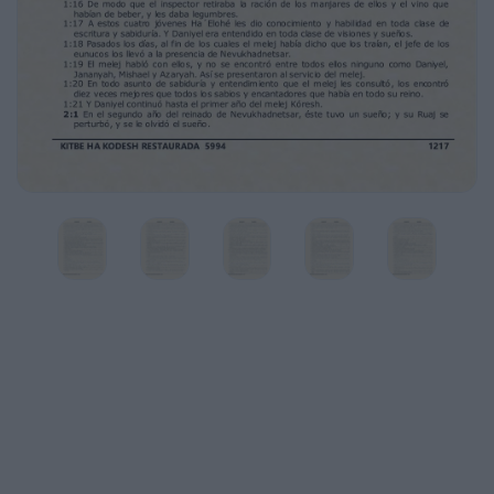
bebía. Ordenó que se les educara durante tres
años, para que al fin de ellos se
presentaran al servicio del melej.
1:6 Entre ellos estaban Daniyel, Hananyah,
Mishael y Azaryah, de la tribu de Yahudah.
1:7 A éstos, el jefe de los eunucos les puso
nombres: A Daniyel lo llamó Betteshatsar; a
Jananyah, Shadrakh; a Mishael, Meshakh; y a
Azaryah, AbedNego.
1:8 Pero Daniyel se propuso en su no
contaminarse con la ración de la comida del
melej ni
con el vino que éste bebía. Por eso le pidió al
jefe de los eunucos que no lo obligara a
contaminarse.
1:9 Ha´Elohé le concedió a Daniyel que se
ganara el afecto y la buena voluntad del jefe
de
los eunucos.
1:10 y el jefe de los eunucos le dijo a Daniyel:
Tengo temor de mi amo el melej, quien les
ha asignado a ustedes su comida y su bebida;