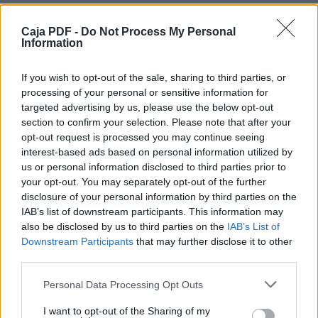
pues cuando él vea sus caras más
demacradas que las de los jóvenes de su
Caja PDF -
edad, expondrán mi cabeza ante el melej.
Do Not Process My Personal
Information
1:11 Entonces Daniyel le dijo al inspector, a
quien el jefe de los eunucos había puesto a
cargo de Daniyel, Jananyah, Mishael y
If you wish to opt-out of the sale, sharing to third parties, or
Azaryah:
processing of your personal or sensitive information for
1:12 Por favor, prueba a tus siervos durante
targeted advertising by us, please use the below opt-out
diez días; que nos den de comer sólo
section to confirm your selection. Please note that after your
legumbres y de beber sólo agua.
opt-out request is processed you may continue seeing
1:13 Luego observa tú mismo nuestro
interest-based ads based on personal information utilized by
aspecto y el de los jóvenes que comen de la
Descargar el documento (PDF)
us or personal information disclosed to third parties prior to
ración
your opt-out. You may separately opt-out of the further
de los manjares del melej. Y según lo que
Daniyel.pdf (PDF, 305 KB)
disclosure of your personal information by third parties on the
veas, así harás con tus siervos.
IAB’s list of downstream participants. This information may
1:14 Él los escuchó en este asunto y los
Descargar
also be disclosed by us to third parties on the
IAB’s List of
probó durante diez días.
Downstream Participants
that may further disclose it to other
1:15 Al final de los diez días el aspecto de
third parties.
ellos se veía mejor y más nutrido de carnes
que
Personal Data Processing Opt Outs
el de los otros jóvenes que comían de la
ración de los manjares del melej.
Comparte el documento
I want to opt-out of the Sharing of my
1:16 De modo que el inspector retiraba la