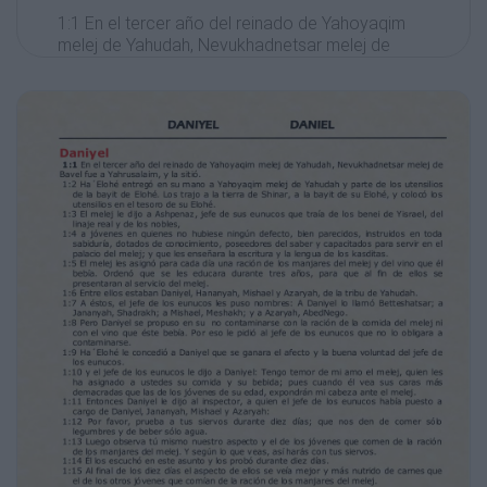
1:1 En el tercer año del reinado de Yahoyaqim
melej de Yahudah, Nevukhadnetsar melej de
Bavel fue a Yahrusalaim, y la sitió.
1:2 Ha´Elohé entregó en su mano a
Yahoyaqim melej de Yahudah y parte de los
utensilios
de la bayit de Elohé. Los trajo a la tierra de
Shinar, a la bayit de su Elohé, y colocó los
utensilios en el tesoro de su Elohé.
1:3 El melej le dijo a Ashpenaz, jefe de sus
eunucos que traía de los benei de Yisrael, del
linaje real y de los nobles,
1:4 a jóvenes en quienes no hubiese ningún
defecto, bien parecidos, instruidos en toda
sabiduría, dotados de conocimiento,
poseedores del saber y capacitados para
servir en el
palacio del melej; y que les enseñara la
escritura y la lengua de los kasditas.
1:5 El melej les asignó para cada día una
ración de los manjares del melej y del vino
que él