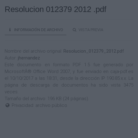
Resolucion 012379 2012 .pdf
INFORMACIÓN DE ARCHIVO
VISTA PREVIA
Nombre del archivo original:
Resolucion_012379_2012.pdf
Autor:
jhernandez
Este documento en formato PDF 1.5 fue generado por
MicrosoftÂ® Office Word 2007, y fue enviado en caja-pdf.es
el 10/10/2017 a las 18:31, desde la dirección IP 190.85.x.x. La
página de descarga de documentos ha sido vista 3475
veces.
Tamaño del archivo: 196 KB (24 páginas).
Privacidad: archivo público