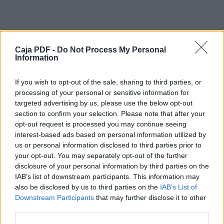
Registro Nacional de Remolques y
Semirremolques y el Registro Nacional de
Conductores;
Que con la expedición del Decreto número
019 del 10 de enero de 2012, por el cual se
Caja PDF -
Do Not Process My Personal
dictan normas paro suprimir o reformar
Information
regulaciones, procedimientos y trámites
innecesarios existentes en la administración
If you wish to opt-out of the sale, sharing to third parties, or
pública, es obligación del Ministerio de
processing of your personal or sensitive information for
Transporte revisar los procedimientos y
targeted advertising by us, please use the below opt-out
requisitos implementados para los trámites
section to confirm your selection. Please note that after your
que
opt-out request is processed you may continue seeing
se adelantan ante los organismos de tránsito
con el propósito de hacerlos más
Descargar el documento (PDF)
interest-based ads based on personal information utilized by
expeditos y racionalizar los requisitos dando
us or personal information disclosed to third parties prior to
aplicación a los principios constitucionales
your opt-out. You may separately opt-out of the further
Resolucion_012379_2012.pdf (PDF, 196 KB)
que rigen la administración pública y
disclosure of your personal information by third parties on the
garantizando la efectividad de los derechos
IAB’s list of downstream participants. This information may
Descargar
del
also be disclosed by us to third parties on the
IAB’s List of
usuario;
Downstream Participants
that may further disclose it to other
Que como resultado de la publicación en la
third parties.
página web del Ministerio de Transporte del