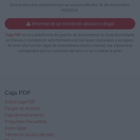
Nacional de Tránsito a través de un
Este archivo fue compartido por un usuario del sitio. ID del documento:
00042541.
tercero mediante contrato de mandato para
tal efecto.
Artículo 3º. Verificación de la inscripción del
Informar de un contenido abusivo o ilegal
usuario en el Sistema RUNT. Para
Caja PDF
es una plataforma de gestión de documentos en línea domiciliada
iniciar cualquier trámite asociado al Registro
en Francia y cumpliendo estrictamente con las leyes nacionales y europeas.
Único Nacional de Tránsito, el organismo
Al tener una función legal de intermediario técnico neutral, los contenidos
de tránsito, previa presentación del
compartidos por los usuarios del sitio no se moderan a priori.
documento de identidad y la captura de la
huella del
usuario, confronta la información con la
registrada en el sistema y confirma que el
ciudadano que adelanta el trámite es el
mismo que se encuentra inscrito o registrado
Caja PDF
en
el sistema.
Sobre Caja PDF
Artículo 4º. Trámites adelantados por una
Cargar un archivo
persona jurídica. Cuando quien adelanta
Caja de instrumento
el trámite ante un organismo de tránsito es
Preguntas frecuentes
una persona jurídica, deberá adjuntar copia
Aviso legal
del certificado de existencia y representación
Términos de Uso del sitio
legal vigente para el momento del trámite,