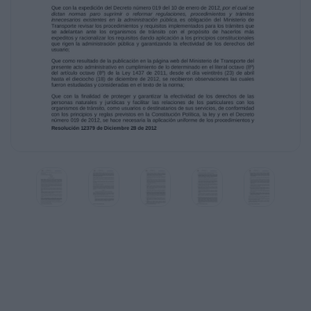
la administración pública, se hace necesario
brindar al usuario una herramienta legal
que le permita tener claridad y certeza sobre
los requisitos establecidos y los
procedimientos diseñados, para adelantar
ante los organismos de tránsito, los trámites
relacionados con el Registro Nacional
Automotor, Registro Nacional de Remolques y
Semirremolques y Registro Nacional de
Conductores;
Que dado que el Ministerio de Transporte
implementó el Registro Único Nacional de
Tránsito, en coordinación total, permanente y
obligatoria con todos los organismos de
tránsito, con el propósito de adelantar los
trámites en línea y en tiempo real, y facilitar al
usuario los procesos que se adelantan ante
estas autoridades de tránsito del orden
territorial, es indispensable actualizar y
adaptar los procesos y requisitos que
demandan
los trámites del Registro Nacional Automotor,