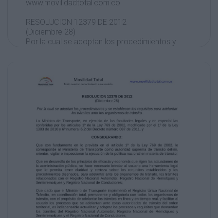
www.movilidadtotal.com.co
RESOLUCION 12379 DE 2012
(Diciembre 28)
Por la cual se adoptan los procedimientos y
se establecen los requisitos para adelantar
los trámites ante los organismos de tránsito.
La Ministra de Transporte, en ejercicio de las
facultades legales y en especial las
conferidas por los artículos 1º de la Ley 769
de 2002, modificado por el 1º de la Ley
1383 de 2010 y 6º numeral 6.2 del Decreto
número 087 de 2011, y
CONSIDERANDO:
Que con fundamento en lo previsto en el
artículo 1º de la Ley 769 de 2002, le
corresponde al Ministerio de Transporte
como autoridad suprema de tránsito definir,
orientar, vigilar e inspeccionar la ejecución de
la política nacional en materia de tránsito;
Que en desarrollo de los principios de
eficacia y economía que rigen las
actuaciones de