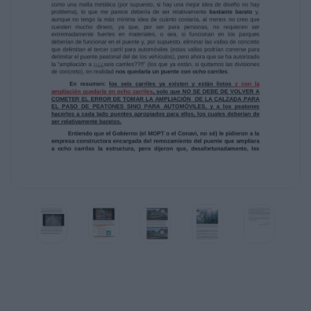
calzada un carril a cada lado de
la estructura para el paso de peatones (cosa
que no se había hecho en los 50
años de vida del puente), con lo que sugiero
que lo que hay que hacer es construir
a cada lado del puente (fuera de la calzada)
unos pasos peatonales metálicos,
se me ocurre que como los puentes que hay
en algunos parques nacionales
(tipo canasta, les llamo yo), que tienen por
piso (y creo que también a los lados)
como una malla metálica (por supuesto, si
hay una mejor idea de diseño no hay
problema), lo que me parece debería de ser
relativamente bastante barato y,
aunque no tengo la más mínima idea de
cuánto costaría, al menos no creo que
cuesten mucho dinero, ya que, por ser para
personas, no requieren ser
extremadamente fuertes en materiales, o sea,
si funcionan en los parques
deberían de funcionar en el puente y, por