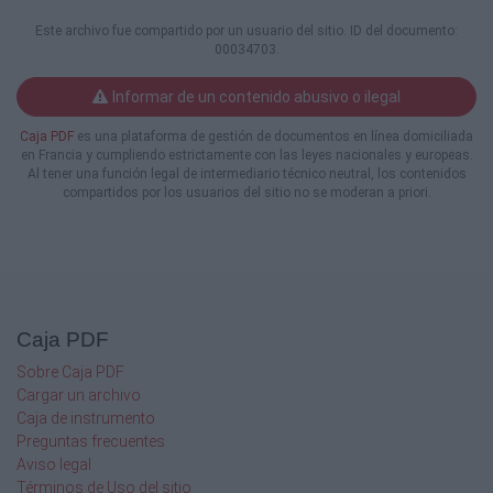
Este archivo fue compartido por un usuario del sitio. ID del documento:
(VER VIDEO)
00034703.
ESTE ES EL TIPO DE PUENTE (POR
Informar de un contenido abusivo o ilegal
SUPUESTO, CON LOS AJUSTES
PERTINENTES) QUE
Caja PDF
es una plataforma de gestión de documentos en línea domiciliada
CREO PODRÍA USARSE PARA EL PASO DE
en Francia y cumpliendo estrictamente con las leyes nacionales y europeas.
LOS PEATONES, UNO A CADA LADO DE LOS
Al tener una función legal de intermediario técnico neutral, los contenidos
OCHO CARRILES QUE SE ESTARÍAN
compartidos por los usuarios del sitio no se moderan a priori.
CONSTRUYENDO, QUE, REPITO, NO TENGO
IDEA DE
CUÁNTO COSTARÍAN (160 METROS A CADA
LADO), PERO NO CREO QUE SEAN MUY
CAROS.
Espero que, por lo menos, se estudie la
Caja PDF
viabilidad de mi propuesta, ya que, si
tengo razón, el Gobierno podría ahorrarse
Sobre Caja PDF
(espero) unos cuantos cientos de
Cargar un archivo
millones de colones y tiempo de ejecución y,
Caja de instrumento
con esto último, nosotros los
Preguntas frecuentes
usuarios nos podríamos ganar, supongo, unos
Aviso legal
meses adicionales sin presas, con
Términos de Uso del sitio