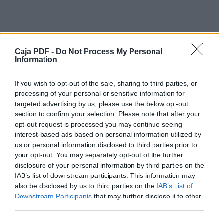
supuesto, eliminar las vallas de concreto
que delimitan el tercer carril para automóviles
(estas vallas podrían correrse para
delimitar el puente peatonal del de los
vehículos), pero ahora que se ha autorizado
la “ampliación a ¡¡¿¿seis carriles??!!” (los que
Caja PDF -
Do Not Process My Personal
Information
ya están, si quitamos las divisiones
de concreto), en realidad nos quedaría un
puente con ocho carriles.
If you wish to opt-out of the sale, sharing to third parties, or
En resumen: los seis carriles ya existen y
processing of your personal or sensitive information for
están listos y con la
targeted advertising by us, please use the below opt-out
ampliación quedaría en ocho carriles, solo
section to confirm your selection. Please note that after your
que NO SE DEBE DE VOLVER A
opt-out request is processed you may continue seeing
COMETER EL ERROR DE TOMAR LA
interest-based ads based on personal information utilized by
AMPLIACIÓN DE LA CALZADA PARA
us or personal information disclosed to third parties prior to
EL PASO DE PEATONES SINO PARA
your opt-out. You may separately opt-out of the further
AUTOMÓVILES, y a los peatones
Descargar el documento (PDF)
disclosure of your personal information by third parties on the
hacerles a cada lado puentes apropiados
IAB’s list of downstream participants. This information may
para ellos, los cuales deberían de
PLATINA A OCHO CARRILES FACEBOOK.pdf (PDF, 963 KB)
also be disclosed by us to third parties on the
IAB’s List of
ser relativamente baratos.
Downstream Participants
Entiendo que el Gobierno (el MOPT o el
that may further disclose it to other
Descargar
Conavi, no sé) le pidieron a la
third parties.
empresa constructora encargada del