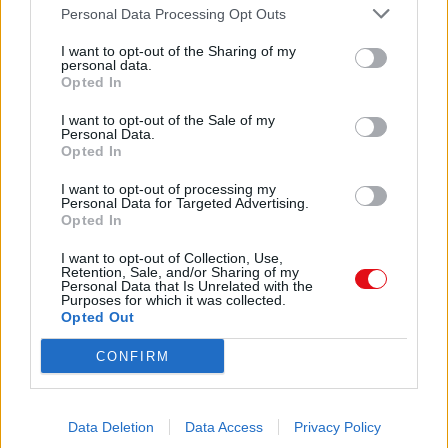
remozamiento del puente que ampliara
Personal Data Processing Opt Outs
a ocho carriles la estructura, pero dijeron que,
I want to opt-out of the Sharing of my
desafortunadamente, les
personal data.
Opted In
Comparte el documento
estaban avisando muy tarde y que solo
podrían ampliar un carril más por
I want to opt-out of the Sale of my
sentido. Esto nos dice que el Estado estaba
Personal Data.
Opted In
dispuesto a pagar por cuatro
carriles adicionales, pero solo se pueden
I want to opt-out of processing my
hacer dos, en consecuencia, se
Personal Data for Targeted Advertising.
infiere que el costo hubiera sido cercano al
Opted In
doble de los 2.190 millones, o
sean 4.300 millones, por lo que no veo por
I want to opt-out of Collection, Use,
Retention, Sale, and/or Sharing of my
Enlace a esta página
qué no invertir en los 320 m en
Personal Data that Is Unrelated with the
puentes metálicos que estoy sugiriendo, los
Purposes for which it was collected.
cuales no creo jamás que
Opted Out
cuesten 2.200 millones de colones.
Enlace permanente
CONFIRM
Utilice el enlace permanente a la página de descarga del
ESTA ES LA BARANDA DE CONCRETO QUE
documento para compartir su documento en Facebook,
CREA UN DESPERDICIO DE ESPACIO
LinkedIn.. O directamente en contacto con el correo
PARA QUE CIRCULEN UN TERCER CARRIL DE
Data Deletion
Data Access
Privacy Policy
electrónico, Messenger, Whatsapp, Line..
VEHÍCULOS, YA QUE, AUNQUE ES