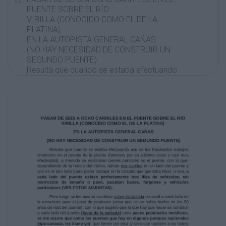
PUENTE SOBRE EL RÍO
VIRILLA (CONOCIDO COMO EL DE LA
PLATINA)
EN LA AUTOPISTA GENERAL CAÑAS
(NO HAY NECESIDAD DE CONSTRUIR UN
SEGUNDO PUENTE)
Resulta que cuando se estaba efectuando
uno de los fracasados trabajos
anteriores en el puente de la platina (famosos
por su altísimo costo y casi nula
efectividad), a menudo se realizaban cierres
parciales en el puente, con lo que,
dependiendo de la hora y del tráfico, abrían
tres carriles en un lado del puente y
uno en el otro lado (para poder trabajar en la
calzada que quedaba libre), o sea, a
cada lado del puente cabían perfectamente
tres filas de vehículos, sin
restricción de tamaño o peso, pasaban
buses, furgones y vehículos
particulares (VER FOTOS ADJUNTAS).
Pero luego se les ocurrió sacrificar sobre la