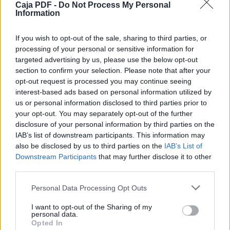
Caja PDF -
Do Not Process My Personal
CONFORT
Information
TERMICO
If you wish to opt-out of the sale, sharing to third parties, or
Invierno
Descargar el documento (PDF)
processing of your personal or sensitive information for
targeted advertising by us, please use the below opt-out
Verano
section to confirm your selection. Please note that after your
ERGONOMÃA Y ARQUITECTURA AMBIENTAL EN LA
opt-out request is processed you may continue seeing
Temperatura del aire (T)
VIVIENDA.pdf (PDF, 1 KB)
interest-based ads based on personal information utilized by
us or personal information disclosed to third parties prior to
T &gt;18.3 °C
Descargar
your opt-out. You may separately opt-out of the further
disclosure of your personal information by third parties on the
T &lt;28.3 °C
IAB’s list of downstream participants. This information may
Humedad relativa (HR)
also be disclosed by us to third parties on the
IAB’s List of
Downstream Participants
that may further disclose it to other
30% &lt; HR &lt; 85%
Comparte el documento
third parties.
20% &lt; HR &lt; 70%
Personal Data Processing Opt Outs
Velocidad máxima del aire
I want to opt-out of the Sharing of my
personal data.
Opted In
&lt; 1 m/s