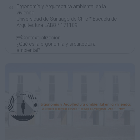
Ergonomía y Arquitectura ambiental en la
vivienda.
Universidad de Santiago de Chile * Escuela de
Arquitectura LAB8 * 171109
Contextualización.
¿Qué es la ergonomía y arquitectura
ambiental?
Ergonomía ambiental:
Es el área de la ergonomía que se encarga
del estudio de las condiciones físicas que
rodean al ser humano y que influyen en su
desempeño al realizar diversas actividades.
CONFORT
Arquitectura ambiental:
Aquella que se preocupa del confort de sus
habitantes
y
de
procurar