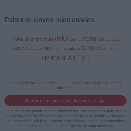
ambientes separados por dicho
elemento.
Ext.
Palabras claves relacionadas
Flujo de calor
calor
termica
puede
material
temperatura
cuando
Muro
termico
sonido
ruido
acustico
luminico
interior
ambiental
Int.
confort
vivienda
Espesor
(mm)
Transmitancia
Este archivo fue compartido por un usuario del sitio. ID del documento:
térmica W/m2 °C
00029722.
Ladrillo común sin enlucir
Informar de un contenido abusivo o ilegal
(densidad aparente, 1.500
kg/m3)
Caja PDF
es una plataforma de gestión de documentos en línea domiciliada
en Francia y cumpliendo estrictamente con las leyes nacionales y europeas.
Al tener una función legal de intermediario técnico neutral, los contenidos
75
compartidos por los usuarios del sitio no se moderan a priori.
100