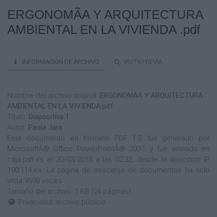
ERGONOMÃA Y ARQUITECTURA
AMBIENTAL EN LA VIVIENDA .pdf
INFORMACIÓN DE ARCHIVO
VISTA PREVIA
Nombre del archivo original:
ERGONOMÃA Y ARQUITECTURA
AMBIENTAL EN LA VIVIENDA.pdf
Título:
Diapositiva 1
Autor:
Paola Jara
Este documento en formato PDF 1.5 fue generado por
MicrosoftÂ® Office PowerPointÂ® 2007, y fue enviado en
caja-pdf.es el 20/03/2013 a las 02:32, desde la dirección IP
190.114.x.x. La página de descarga de documentos ha sido
vista 9598 veces.
Tamaño del archivo: 1 KB (24 páginas).
Privacidad: archivo público