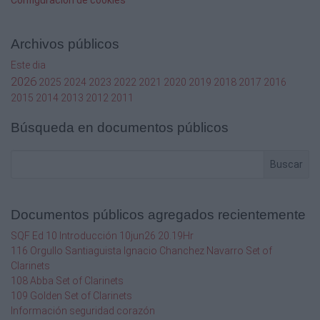
Configuración de cookies
cantidad de calor que un material. Su unidad
son W/m* k
Archivos públicos
- T°
Este dia
+ T°
2026
2025
2024
2023
2022
2021
2020
2019
2018
2017
2016
2015
2014
2013
2012
2011
Material
Búsqueda en documentos públicos
Conductividad térmica
W/m * K
Buscar
Aluminio
210
Documentos públicos agregados recientemente
PVC
SQF Ed 10 Introducción 10jun26 20.19Hr
116 Orgullo Santiaguista Ignacio Chanchez Navarro Set of
0.17
Clarinets
108 Abba Set of Clarinets
Maderas
109 Golden Set of Clarinets
Información seguridad corazón
0.09 – 0.16