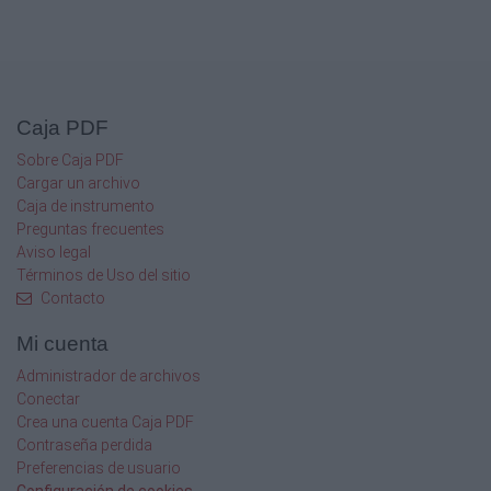
200
3.6
3
1.8
Caja PDF
Ladrillo común con enlucido
Sobre Caja PDF
interior de yeso (20 Mm)
Cargar un archivo
Caja de instrumento
75
Preguntas frecuentes
100
Aviso legal
200
Términos de Uso del sitio
2.7
Contacto
2.4
1.6
Mi cuenta
Administrador de archivos
• Conductividad Térmica:
Conectar
Propiedad de un material que hace que este
Crea una cuenta Caja PDF
transmita calor desde el lado
Contraseña perdida
de mayor temperatura hacia el de menor
Preferencias de usuario
temperatura. Se define como la