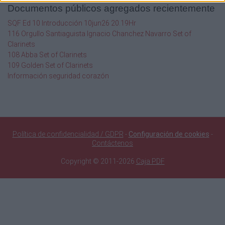
Documentos públicos agregados recientemente
SQF Ed 10 Introducción 10jun26 20.19Hr
116 Orgullo Santiaguista Ignacio Chanchez Navarro Set of
Clarinets
108 Abba Set of Clarinets
109 Golden Set of Clarinets
Información seguridad corazón
Política de confidencialidad / GDPR
-
Configuración de cookies
-
Contáctenos
Copyright © 2011-2026
Caja PDF