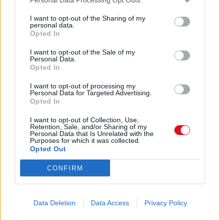
Mi cuenta
I want to opt-out of the Sharing of my
personal data.
Administrador de archivos
Opted In
Conectar
Crea una cuenta Caja PDF
I want to opt-out of the Sale of my
Personal Data.
Contraseña perdida
Opted In
Preferencias de usuario
Configuración de cookies
I want to opt-out of processing my
Personal Data for Targeted Advertising.
Opted In
Archivos públicos
I want to opt-out of Collection, Use,
Este dia
Retention, Sale, and/or Sharing of my
Personal Data that Is Unrelated with the
2026
2025
2024
2023
2022
2021
2020
2019
2018
2017
2016
Purposes for which it was collected.
2015
2014
2013
2012
2011
Opted Out
Búsqueda en documentos públicos
CONFIRM
Buscar
Data Deletion
Data Access
Privacy Policy