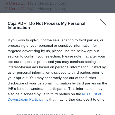
19 Marzo 2013
(2 archivos públicos)
20 Marzo 2013
(4 archivos públicos)
21 Marzo 2013
(4 archivos públicos)
23 Marzo 2013
(1 archivos públicos)
Caja PDF -
Do Not Process My Personal
24 Marzo 2013
(1 archivos públicos)
Information
26 Marzo 2013
(1 archivos públicos)
27 Marzo 2013
(2 archivos públicos)
If you wish to opt-out of the sale, sharing to third parties, or
processing of your personal or sensitive information for
targeted advertising by us, please use the below opt-out
section to confirm your selection. Please note that after your
opt-out request is processed you may continue seeing
interest-based ads based on personal information utilized by
Caja PDF
us or personal information disclosed to third parties prior to
your opt-out. You may separately opt-out of the further
Sobre Caja PDF
disclosure of your personal information by third parties on the
Cargar un archivo
IAB’s list of downstream participants. This information may
Caja de instrumento
also be disclosed by us to third parties on the
IAB’s List of
Preguntas frecuentes
Downstream Participants
that may further disclose it to other
Aviso legal
third parties.
Términos de Uso del sitio
Contacto
Personal Data Processing Opt Outs