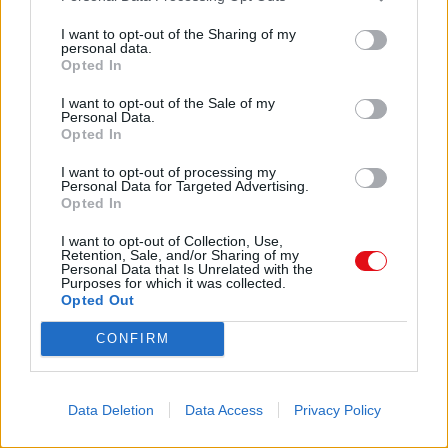
I want to opt-out of the Sharing of my
Comparte el documento
personal data.
Opted In
I want to opt-out of the Sale of my
Personal Data.
Opted In
I want to opt-out of processing my
Personal Data for Targeted Advertising.
Opted In
Enlace a esta página
I want to opt-out of Collection, Use,
Retention, Sale, and/or Sharing of my
Personal Data that Is Unrelated with the
Purposes for which it was collected.
Enlace permanente
Opted Out
Utilice el enlace permanente a la página de descarga del
documento para compartir su documento en Facebook,
CONFIRM
LinkedIn.. O directamente en contacto con el correo
electrónico, Messenger, Whatsapp, Line..
Data Deletion
Data Access
Privacy Policy
Copiar