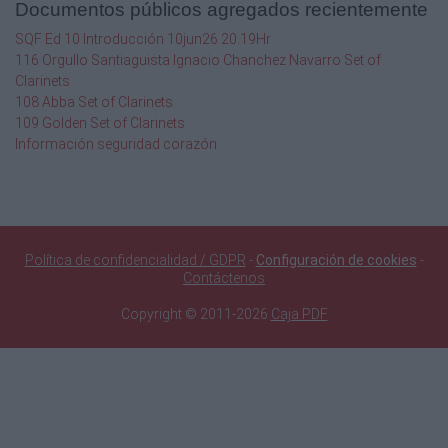
Documentos públicos agregados recientemente
SQF Ed 10 Introducción 10jun26 20.19Hr
116 Orgullo Santiaguista Ignacio Chanchez Navarro Set of
Clarinets
108 Abba Set of Clarinets
109 Golden Set of Clarinets
Información seguridad corazón
Política de confidencialidad / GDPR
-
Configuración de cookies
-
Contáctenos
Copyright © 2011-2026
Caja PDF