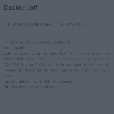
Docker .pdf
INFORMACIÓN DE ARCHIVO
VISTA PREVIA
Nombre del archivo original:
Docker.pdf
Autor:
quad
Este documento en formato PDF 1.5 fue generado por
Microsoft® Word 2013, y fue enviado en caja-pdf.es el
10/09/2018 a las 17:00, desde la dirección IP 88.27.x.x. La
página de descarga de documentos ha sido vista 8253
veces.
Tamaño del archivo: 4.7 MB (91 páginas).
Privacidad: archivo público