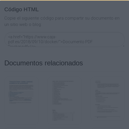
Código HTML
Copie el siguiente código para compartir su documento en
un sitio web o blog:
Documentos relacionados