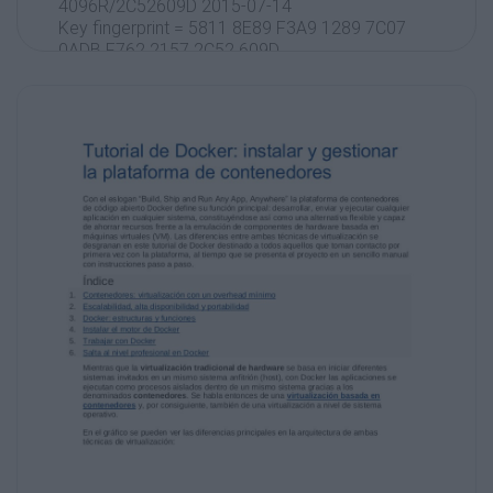
4096R/2C52609D 2015-07-14
Key fingerprint = 5811 8E89 F3A9 1289 7C07
0ADB F762 2157 2C52 609D
Docker Release Tool (releasedocker)
&lt;docker@docker.com&gt;
Compara la salida en la terminal con la llave
GPG de Docker
4. Configurar el repositorio Docker: inserta el
siguiente comando para garantizar el
acceso al repositorio estable de Docker:
Terminal Ubuntu: el comando mkdir
2. Explorar el nuevo directorio: para ello usa el
comando cd
$ cd mydockerbuild