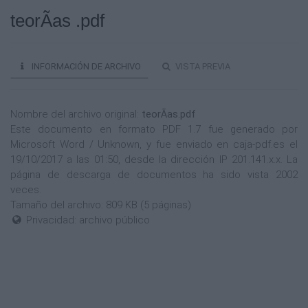
teorÃ­as .pdf
INFORMACIÓN DE ARCHIVO
VISTA PREVIA
Nombre del archivo original:
teorÃ­as.pdf
Este documento en formato PDF 1.7 fue generado por
Microsoft Word / Unknown, y fue enviado en caja-pdf.es el
19/10/2017 a las 01:50, desde la dirección IP 201.141.x.x. La
página de descarga de documentos ha sido vista 2002
veces.
Tamaño del archivo: 809 KB (5 páginas).
Privacidad: archivo público