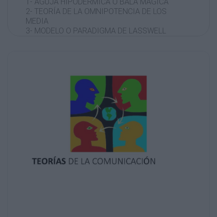
1- AGUJA HIPODÉRMICA O BALA MÁGICA
2- TEORÍA DE LA OMNIPOTENCIA DE LOS
MEDIA
3- MODELO O PARADIGMA DE LASSWELL
4- MODELO SE SHANNON-WEAVER
5-MODELO DE DAVID KENNETH BERLO
6- ESTUDIOS SISTÉMICOS DE LA ESCUELA
DE PALO ALTO
7- EL "ACTUAR COMUNICATIVO" DE JÜRGEN
HABERMAS
ALGUNAS MÁS
8- MODELO DE LA TUBA DE SCHRAMM: Sobre
los procesos de comunicación colectiva.
9- MODELO DE HOVLAND: Sobre las pautas
de comportamiento generadas en el proceso
de la
comunicación.
1 - La comunicación funciona para los que