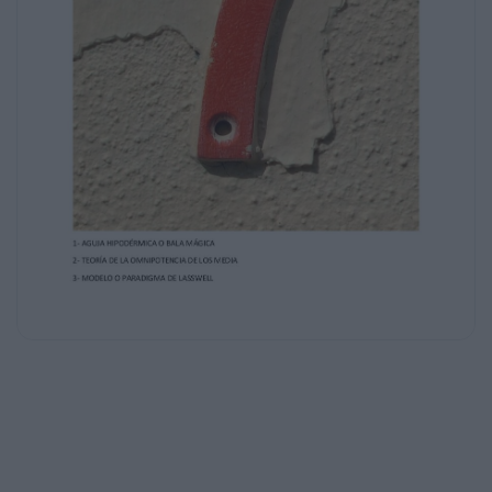
que hay una más importante o explicativa que
las
demás es cerrarse, ver solamente una parte y
no un todo.
En su momento, Lazarsfeld, consolidó en su
modelo apegado a la idea de los líderes de
opinión, un
modelo preciso a la época de su creación
(1955), sin embargo al contribuir no
solamente con teoría,
sino con un modelo, cerró posibilidades de
adaptación posterior. Al ser un modelo, más
allá de
simple, muy lineal. Pese a ello, su trabajo
plantea la base teórica que le da sentido a
una potencial
teoría actual de la existencia de los llamados
influencers.
Es decir, la teoría de la comunicación no
caduca, ni se pierde, solamente enriquece a la
ciencia de la
comunicación. Por lo que todas las teorías