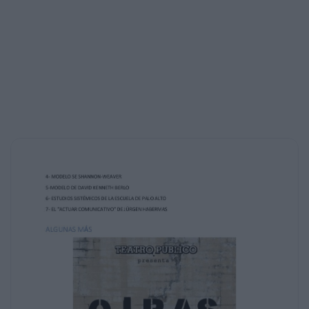
gestadas en su haber, constituyen una ciencia
más no una
teoría única.