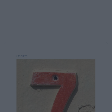
modelo Aristotélico (orador, discurso,
auditorio) o ya
trabajando bajo condiciones propias de las,
entonces, Ciencias de la Comunicación en
caso de "La
Influencia Personal " de Paul Lazarsfeld y Elihu
Katz.
El mundo ha visto cambios de
comportamiento colectivos en medidas
globales, tanto en los mega
saltos tecnológicos como científicos. Los
medios de comunicación nunca fueron tan
plurales y su
estudio tan escaso. Es justamente por eso
que el trajano de cada teórico dedicado a la
comunicación,
ha contribuido de uno u otro modo en el
intento de concentrar el conocimiento a partir
de todos los
ya existentes. Pues la comunicación es tan
diversa como las maneras en que puede
crearse, decir
que hay una sola teoría de la comunicación o