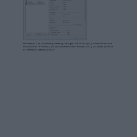
A continuación nos dirigimos al menú
Configure Management Network y
seleccionamos Network Adapters para
asegurarnos de que la tarjeta de red usada
para
administración es la que queremos. Este paso
es opcional e innecesario si solo tenemos
una
tarjeta de red (no recomendado).
Después, vamos a IP Configuration y
elegimos la opción Set static IP address and
network
configuration, introduciendo los parámetros
que queramos
A continuación, iremos a DNS Configuration
e introduciremos los valores que necesitemos
dentro de nuestra red. Disponer de resolución
DNS directa como inversa es muy
recomendable