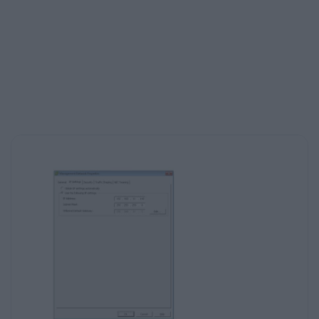
y necesario para algunas tareas. Configurar
un servidor DNS interno queda fuera del
alcance
de este curso, pero más adelante veremos
algunas formas de prescindir del DNS dentro
del
vCenter.