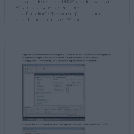
actualmente está por DHCP y podría cambiar.
Para ello pulsaremos en la pestaña
"Configuration" - "Networking", en la parte
derecha pulsaremos en "Properties":
En la pestaña "Ports" seleccionaremos
"Management Network", pulsaremos el botón
"Edit":
Marcaremos "Use the following IP settings" en
la pestaña "IP Settings", e introduciremos una
dirección IP en "IP Address", una máscara de
subred en "Subnet Mask" y una puerta de
enlace
en "WMkernel Default Gateway":
Método mediante Direct Console User
Interface (DCUI)
Pulsa F2 para acceder a Direct Console User
Interface (DCUI). Es el sistema de menús de
gestión básica de ESXi. Podrás acceder a él
tras teclear tu contraseña. El usuario es root.