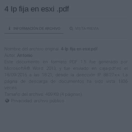
4 Ip fija en esxi .pdf
INFORMACIÓN DE ARCHIVO
VISTA PREVIA
Nombre del archivo original:
4-Ip fija en esxi.pdf
Autor:
Antonio
Este documento en formato PDF 1.5 fue generado por
MicrosoftÂ® Word 2013, y fue enviado en caja-pdf.es el
18/09/2016 a las 18:21, desde la dirección IP 88.27.x.x. La
página de descarga de documentos ha sido vista 1836
veces.
Tamaño del archivo: 409 KB (4 páginas).
Privacidad: archivo público