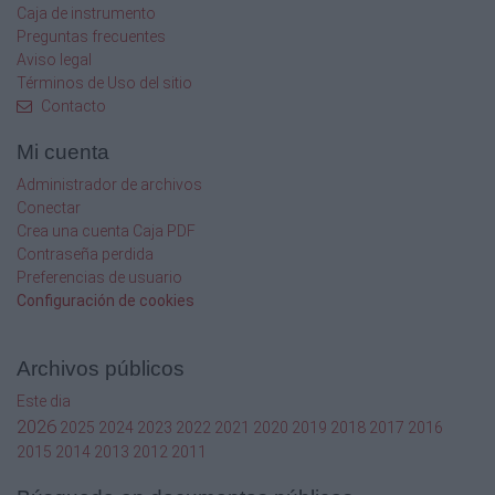
7.
Caja de instrumento
Preguntas frecuentes
Seleccionaremos el tipo de conexión de
Aviso legal
red, por ejemplo "Use network address
Términos de Uso del sitio
translation
Contacto
(NAT)":
Mi cuenta
Indicaremos el tipo de controlador SCSI
Administrador de archivos
virtual "LSI Logic"
Conectar
Crea una cuenta Caja PDF
Crearemos un disco duro virtual marcando
"Create a new virtual disk":
Contraseña perdida
Preferencias de usuario
Seleccionaremos el tipo de disco duro virtual:
Configuración de cookies
"SCSI"
Indicaremos el tamaño en GB del disco
Archivos públicos
duro virtual
Este dia
2026
2025
2024
2023
2022
2021
2020
2019
2018
2017
2016
Introducimos el nombre del fichero que
2015
2014
2013
2012
2011
contendrá el disco duro virtual y la ruta donde
se