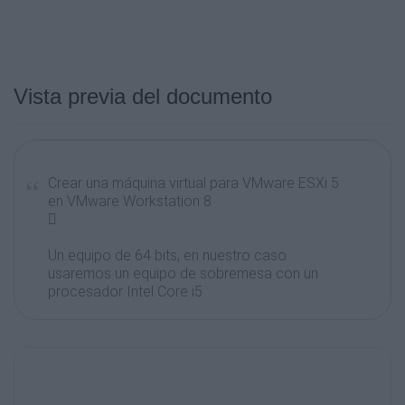
Vista previa del documento
Crear una máquina virtual para VMware ESXi 5
en VMware Workstation 8

Un equipo de 64 bits, en nuestro caso
usaremos un equipo de sobremesa con un
procesador Intel Core i5

El sistema anfitrión usaremos Microsoft
Windows 7 Ultimate x64.