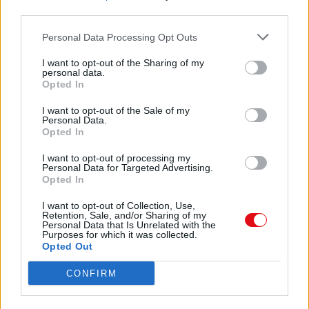

third parties.
Custom (advanced): create a virtual machine
Personal Data Processing Opt Outs
with advanced options, such as a SCSI
controller type, virtual disk type and
I want to opt-out of the Sharing of my
comatibility with older VMware products.
personal data.
Opted In
Seleccionaremos en "Hardware compatibility"
I want to opt-out of the Sale of my
la opción "Worsktation 6.5-7.x" con "ESX
Personal Data.
Server" marcado:
Opted In
Marcamos la opción "Installer disck image
I want to opt-out of processing my
Personal Data for Targeted Advertising.
file (iso)" para indicar a VMware Workstation
Opted In
que el
origen para los ficheros de instalación de
I want to opt-out of Collection, Use,
ESXi será un fichero ISO. Pulsamos "Browse"
Retention, Sale, and/or Sharing of my
para
Personal Data that Is Unrelated with the
Purposes for which it was collected.
seleccionarlo:
Opted Out
Seleccionaremos el fichero ISO descargado
CONFIRM
de la instalación de VMware ESXi:
VMware-VMvisor-Installer-5.0.0-
469512.x86_64.iso