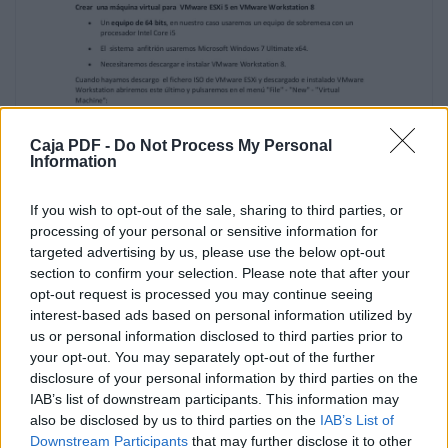

Necesitaremos descargar e instalar VMware
Workstation 8.
Cuando hayamos descargo el fichero ISO de
VMware ESXi y descargado e instalado
Caja PDF -
Do Not Process My Personal
VMware
Information
Workstation abriremos este último y
pulsaremos en el menú "File" - "New" - "Virtual
If you wish to opt-out of the sale, sharing to third parties, or
Machine":
processing of your personal or sensitive information for
targeted advertising by us, please use the below opt-out
Marcaremos "Custom (advanced)" y
section to confirm your selection. Please note that after your
pulsaremos "Next":
opt-out request is processed you may continue seeing
Las posibilidades son:
interest-based ads based on personal information utilized by

us or personal information disclosed to third parties prior to
your opt-out. You may separately opt-out of the further
Typical (recommended): create a Workstation
disclosure of your personal information by third parties on the
6.5-7.x virtual machine in a few easy
IAB’s list of downstream participants. This information may
steps.
also be disclosed by us to third parties on the
IAB’s List of
Downstream Participants
that may further disclose it to other