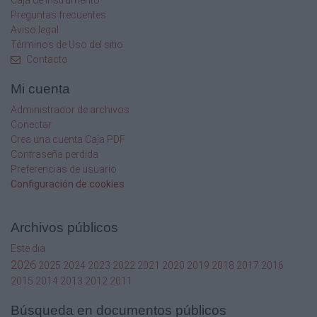
Caja de instrumento
- Quemaduras.
Preguntas frecuentes
Aviso legal
- Personas con problemas circulatorios (consultar con 
Términos de Uso del sitio
Contacto
- Lesiones agudas.
Mi cuenta
- Intervenciones quirúrgicas recientes. Etc...
Administrador de archivos
Conectar
* Consultar con el médico en otras enfermedades “espe
Crea una cuenta Caja PDF
crónicas”.
Contraseña perdida
.
- Los 2 primeros días del periodo de la mujer no es rec
Preferencias de usuario
masaje puede
Configuración de cookies
dar lugar a un aumento de la menstruación.
Si vemos alguna anomalía en la piel del recetor del masa
comunicaremos antes del masaje.
Archivos públicos
No es recomendable dar un masaje hasta que no se haya
Este dia
menos “2h”.
2026
2025
2024
2023
2022
2021
2020
2019
2018
2017
2016
Personas diabéticas o hipertensión alta consultar con 
2015
2014
2013
2012
2011
masaje superficial).
En personas mayores, niños y enfermos hacer el masaje
Búsqueda en documentos públicos
de tiempo y