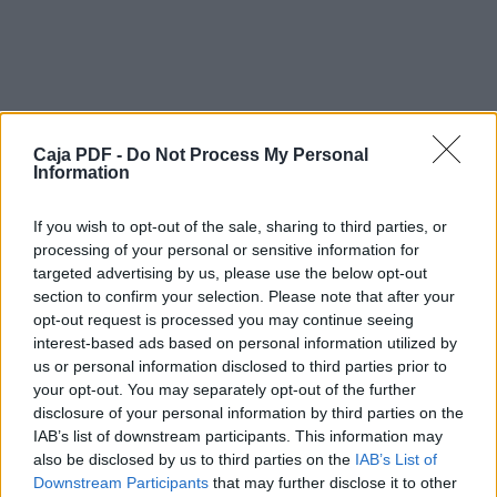
Egipto en los papiros e inscripciones en las pirámides ya
importancia
que tenía el masaje en estas épocas.
China en los primeros escritos donde se hace referencia
es el antiguo
libro Nei Ching año 1200 a.c ya en esa época se recono
personas que
Caja PDF -
trabajaban en la medicina: Médicos, Acupuntores, Masaji
Do Not Process My Personal
Information
Incluso en el
departamento médico había un departamento de masaje,
masajistas.
If you wish to opt-out of the sale, sharing to third parties, or
Grecia ya los griegos en el año 1000 a.c desarrollaron 
processing of your personal or sensitive information for
sistemas de
targeted advertising by us, please use the below opt-out
masajes cuyos beneficios comprobaban en sus pruebas 
section to confirm your selection. Please note that after your
opt-out request is processed you may continue seeing
Efectos sobre el organismo:
interest-based ads based on personal information utilized by
Mecánicos; los producidos por el contacto de las manos 
us or personal information disclosed to third parties prior to
Psicosomáticos; efecto sicológico sobre el recetor del
your opt-out. You may separately opt-out of the further
Descargar el documento (PDF)
Reiki; trasmisión de energía.
disclosure of your personal information by third parties on the
IAB’s list of downstream participants. This information may
La higiene:
Manual de Masaje de espalda Relajante con Reiki,
also be disclosed by us to third parties on the
IAB’s List of
Cuidar con esmero la propia higiene personal “olores, pre
(2016).pdf (PDF, 12.1 MB)
Downstream Participants
that may further disclose it to other
MUY IMPORTANTE uñas cortas “para no lesionar al recet