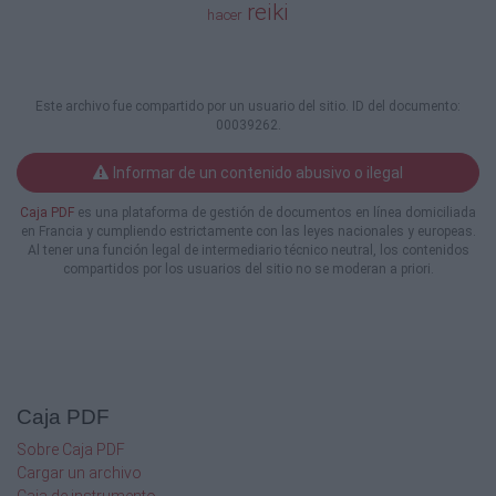
reiki
hacer
- Embarazadas (podemos inducir al aborto) excepto por 
- Dolor agudo.
Este archivo fue compartido por un usuario del sitio. ID del documento:
- Varices especialmente si tienen relieve NO TOCAR ries
00039262.
- Hemorragias.
Informar de un contenido abusivo o ilegal
- Enfermedades de la piel (lesiones con relieve no tocar 
Caja PDF
es una plataforma de gestión de documentos en línea domiciliada
en Francia y cumpliendo estrictamente con las leyes nacionales y europeas.
- Fiebre.
Al tener una función legal de intermediario técnico neutral, los contenidos
compartidos por los usuarios del sitio no se moderan a priori.
- Infecciones de la piel ejemplo “hongos”, zonas con acn
- Inflamación y edemas.
- No masajear nunca un quiste ni erupciones de la piel c
Caja PDF
- Heridas y hematomas.
Sobre Caja PDF
- Ulceras (internas y externas) NO masajear esas zonas.
Cargar un archivo