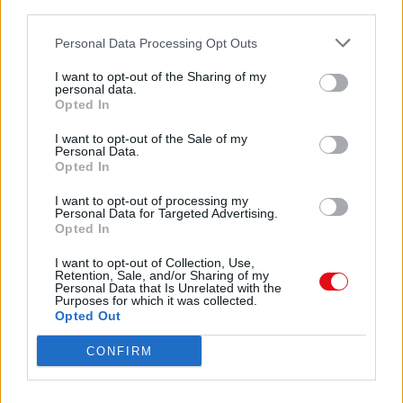
third parties.
contacto resulta muy
Descargar
desagradable”.
Personal Data Processing Opt Outs
Evitar el contacto de la ropa del masajista con el receto
Utilizar ropa cómoda, brazos descubiertos para dar el 
I want to opt-out of the Sharing of my
NO SE DEBE LLEVAR : sortijas, pulseras, cadenas, reloje
personal data.
pueda molestar o
Opted In
lesionar al recetor del masaje.
Comparte el documento
I want to opt-out of the Sale of my
Personal Data.
2
Opted In
Zona de masaje:
I want to opt-out of processing my
La habitación o lugar donde se desarrolla le masaje debe
Personal Data for Targeted Advertising.
tranquilo,
Opted In
silencioso, buena ventilación, luz suave de forma indirec
temperatura
I want to opt-out of Collection, Use,
Retention, Sale, and/or Sharing of my
agradable oscila entre 24º a 27º grados.
Personal Data that Is Unrelated with the
Enlace a esta página
Música relajante con un volumen suave y aromas agradab
Purposes for which it was collected.
quemadores
Opted Out
de esencias, etc.” Para crear una atmosfera de relajació
Enlace permanente
CONFIRM
es alérgico”.
Utilice el enlace permanente a la página de descarga del
Aceites y cremas pará el masaje:
documento para compartir su documento en Facebook,