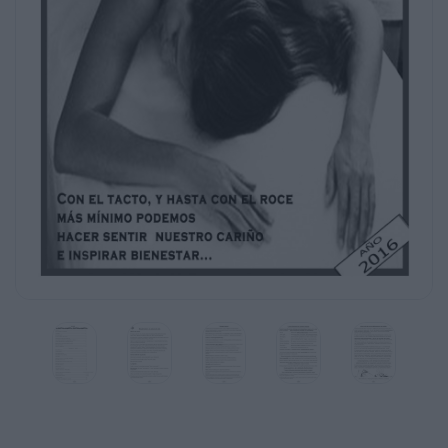
PASO DEL GATO……………………………………………………………………………………
FRICCIONES LATERALES………………………………………………………………………
CACHETEO CUBITALES Y VIBRACIÓNES…………………………………………..
.
CONSEJOS Y PREGUNTAS MÁS FRECUENTES…………………………
15, 16, 20, 21, 22, 22, 24
RELAJACIÓN GUIADA………………………………………………………………………………
VISUALIZACIÓN CREATIVA……………………………………………………………………
AUTOEVAULACIÓN.............................................................................................
RESUMEN DE LAS MANIOBRAS DEL MASAJE…………………………
1
MASAJE RELAJANTE DE ESPALDA CON REIKI.
Historia del masaje:
El masaje se remonta a los principios de la humanidad, y
los libros
Vedas o libros sagrados del hinduismo sobre el año 200
aproximadamente.
En la India sobre el año 1600 a.c ya aparecía en el famo
la importancia
del masaje en los términos de frotamientos y fricciones.