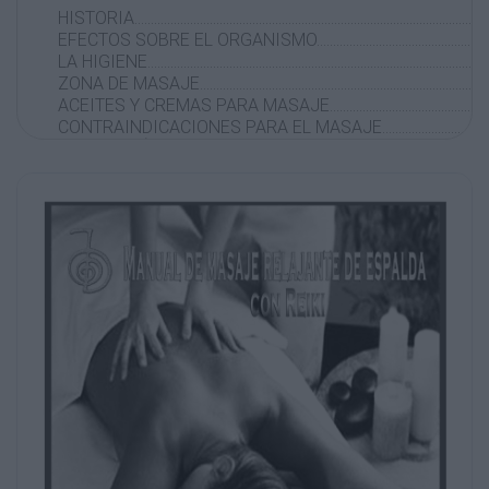
HISTORIA………………………………………………………………………………………………
EFECTOS SOBRE EL ORGANISMO………………………………………………
LA HIGIENE……………………………………………………………………………………………
ZONA DE MASAJE………………………………………………………………………………
ACEITES Y CREMAS PARA MASAJE……………………………………………
CONTRAINDICACIONES PARA EL MASAJE………………………………
COLOCACIÓN DEL RECETOR DEL MASAJE EN LA CAMIL
“TODOS SOMOS MASAJISTAS INCOSCIENTEMENTE”……………
PREPARACIÓN AL MASAJE RELAJANTE CON REIKI………………
TOMA DE CONTACTO……………………………………………………………………………
CONTACTO ERÉNGETICO……………………………………………………………………
-----------------------MANIOBRAS DE MASAJE------------------
DIGITALES………………………………………………………………………………………..9
VACIAJE VENOSO………………………………………………………………………………
AMASAMIENTO DIGITAL…………………………………………………………………
AMASAMIENTO PALMO DIGITAL…………………………………………………
FRICCIONES………………………………………………………………………………...………….
MARCADO DIGITAL DE LA COLUMNA VERTEBRAL…………………
FRICCIONES EN CIRCULOS……………………………………………………………
FRICCIONES EN CIRCULOS CON LAS DOS MANOS……………
AMASADO DEL CUELLO………………………………………………………………………
FRICCIONES OPUESTAS………………………………………………………………