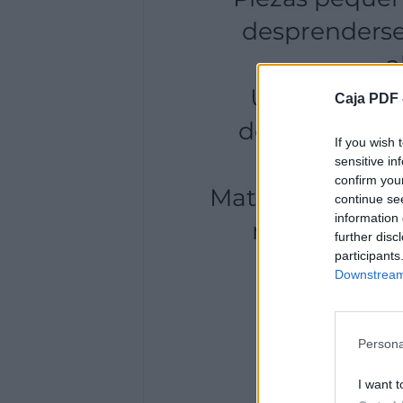
Caja PDF 
If you wish 
sensitive in
confirm you
continue se
information 
further disc
participants
Downstream 
Persona
I want t