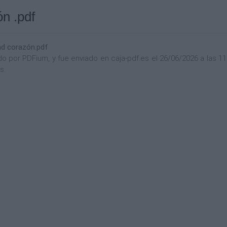
n .pdf
ad corazón.pdf
or PDFium, y fue enviado en caja-pdf.es el 26/06/2026 a las 11:0
s.