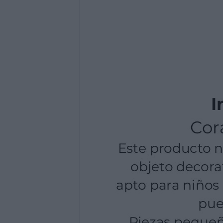
Material textil - Puede contener fibras text
materiales textiles o rellenos, evitar el c
Seguridad general - Revisar el producto a
Si se detecta daño o desgaste, dejar de uti