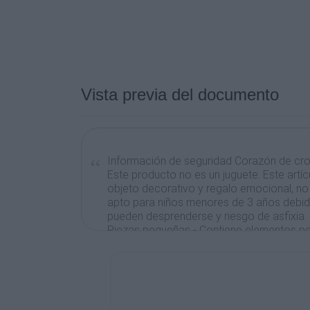
Vista previa del documento
Información de seguridad Corazón de c
Este producto no es un juguete. Este art
objeto decorativo y regalo emocional, n
apto para niños menores de 3 años debi
pueden desprenderse y riesgo de asfixia.
Piezas pequeñas - Contiene elementos p
desprenderse con el uso o manipulación. 
alcance de bebés y niños pequeños.
Uso recomendado - Uso exclusivamente 
detalle de regalo. No está diseñado para 
manipulado de forma intensa.