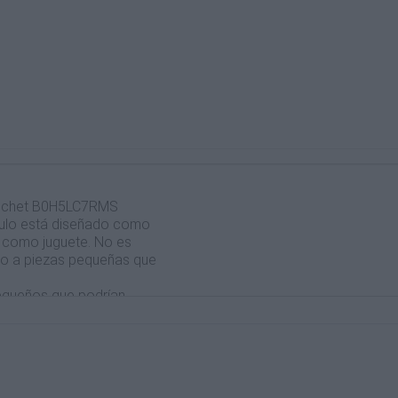
rochet B0H5LC7RMS
ículo está diseñado como
o como juguete. No es
do a piezas pequeñas que
equeños que podrían
Mantener fuera del
decorativo o como
ser mordido, tirado o