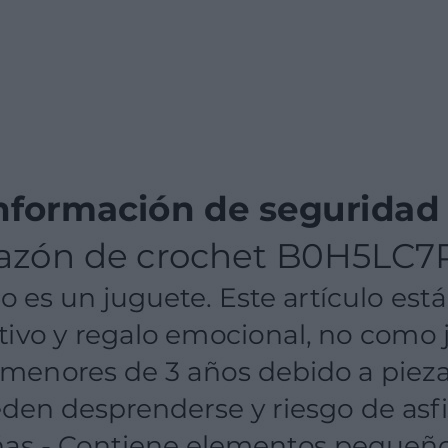
iles. En caso de alergia a
ontacto prolongado.
ntes de su uso.
lizarlo.