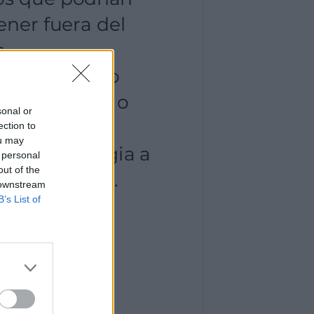
sonal or
ection to
ou may
 personal
out of the
 downstream
B’s List of