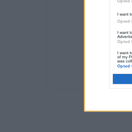
Opted 
I want t
Opted 
I want 
Advertis
Opted 
I want t
of my P
was col
Opted 