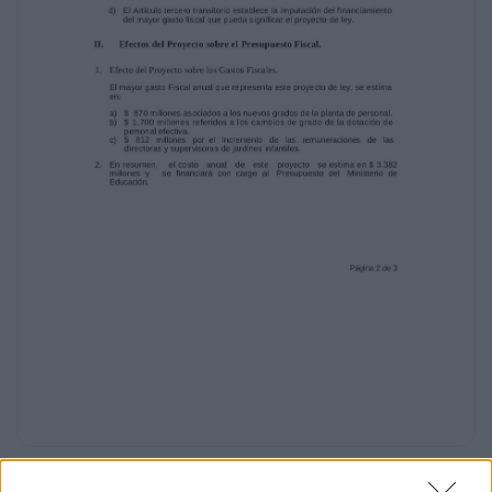
supervisión.
c) En el Artículo segundo transitorio, se limitan
los efectos de las
facultades anteriores, respecto del personal
que actualmente se
desempeña en la institución, de manera que
no pueda ser causal de
término o cese de funciones, disminución de
las remuneraciones, ni
pérdida del número de bienios. Por último, se
establece que los nuevos
requisitos no serán exigibles para quienes
estén hoy en servicio.
d) El Artículo tercero transitorio establece la
imputación del financiamiento
del mayor gasto fiscal que pueda significar el
proyecto de ley.
II.
Efectos del Proyecto sobre el Presupuesto
Fiscal.