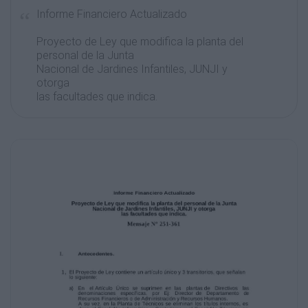
Informe Financiero Actualizado
Proyecto de Ley que modifica la planta del
personal de la Junta
Nacional de Jardines Infantiles, JUNJI y
otorga
las facultades que indica.
Mensaje N° 251-361
I.
Antecedentes.
1, El Proyecto de Ley contiene un artículo
único y 3 transitorios, que señalan
lo siguiente:
a) En el Artículo Único se suprimen en las
plantas de Directivos
denominaciones específicas, por Ej: Director
de Departamento
Recursos Financieros o de Administración y