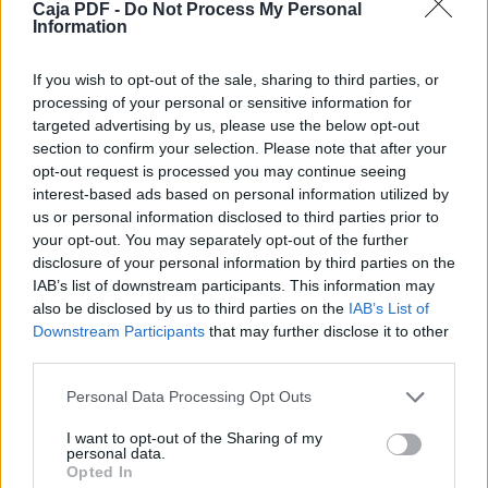
Caja PDF -
Do Not Process My Personal
Information
1. Efecto del Proyecto sobre los Gastos
Fiscales.
El mayor gasto Fiscal anual que representa
If you wish to opt-out of the sale, sharing to third parties, or
este proyecto de ley, se estima
processing of your personal or sensitive information for
en:
targeted advertising by us, please use the below opt-out
a) $ 870 millones asociados a los nuevos
section to confirm your selection. Please note that after your
grados de la planta de personal.
opt-out request is processed you may continue seeing
b) $ 1.700 millones referidos a los cambios de
interest-based ads based on personal information utilized by
grado de la dotación de
us or personal information disclosed to third parties prior to
personal efectiva.
your opt-out. You may separately opt-out of the further
c) $ 812 millones por el Incremento de las
disclosure of your personal information by third parties on the
remuneraciones de las
IAB’s list of downstream participants. This information may
directoras y supervisoras de jardines
also be disclosed by us to third parties on the
IAB’s List of
infantiles.
Downstream Participants
that may further disclose it to other
2. En resumen, el costo anual de este
third parties.
proyecto se estima en $ 3.382
millones y
Personal Data Processing Opt Outs
se financiará con cargo al Presupuesto del
Ministerio de
I want to opt-out of the Sharing of my
Educación.
personal data.
Opted In