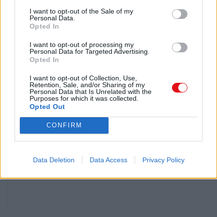
Página 2 de 3
I want to opt-out of the Sale of my
Personal Data.
Sergio Granados Aguilar
Opted In
Director de Presupuestos
I want to opt-out of processing my
Visación Subdirección de Presupuestos:
Personal Data for Targeted Advertising.
Visación Subdirección de Racionalización y
Opted In
Función Pública:
I want to opt-out of Collection, Use,
Retention, Sale, and/or Sharing of my
Página 3 de 3
Personal Data that Is Unrelated with the
Purposes for which it was collected.
Opted Out
CONFIRM
Data Deletion
Data Access
Privacy Policy