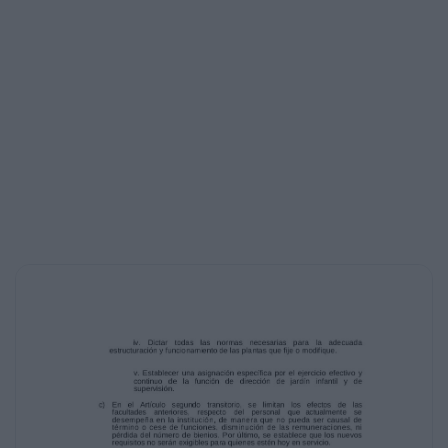
Modificación y creación de grados en la
planta de técnicos,
administrativos y auxiliares
ii.
Modificar el número de cargos de la planta de
profesionales, en
especial los destinados a la Dirección de
Jardines Infantiles.
iii. Modificar los requisitos generales y
específicos para el
ingreso y promoción del personal.
iv. Dictar todas las normas necesarias para
la adecuada
estructuración y funcionamiento de las
plantas que fije o modifique.
v. Establecer una asignación específica por el
ejercicio efectivo y
continuo de la función de dirección de jardín
infantil y de