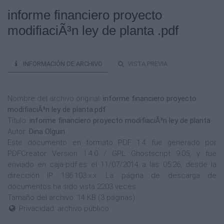
informe financiero proyecto
modifiaciÃ³n ley de planta .pdf
INFORMACIÓN DE ARCHIVO
VISTA PREVIA
Nombre del archivo original:
informe financiero proyecto
modifiaciÃ³n ley de planta.pdf
Título:
informe financiero proyecto modifiaciÃ³n ley de planta
Autor:
Dina Olguin
Este documento en formato PDF 1.4 fue generado por
PDFCreator Version 1.4.0 / GPL Ghostscript 9.05, y fue
enviado en caja-pdf.es el 11/07/2014 a las 05:26, desde la
dirección IP 186.103.x.x. La página de descarga de
documentos ha sido vista 2203 veces.
Tamaño del archivo: 14 KB (3 páginas).
Privacidad: archivo público