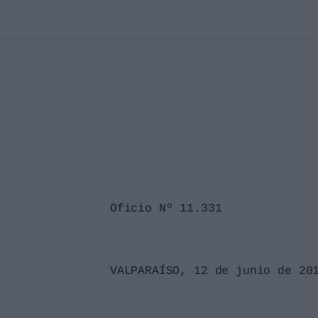
pasar a manos de
ien prestar
fica la planta
es Infantiles
pondiente al