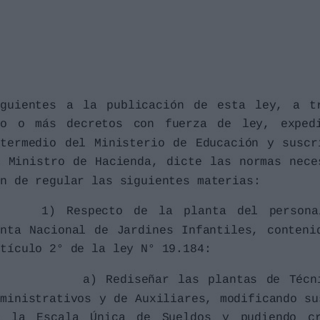
crear, al
orme lo dispone
 cuyo texto
 fijado por el