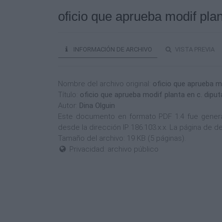
oficio que aprueba modif plan
INFORMACIÓN DE ARCHIVO
VISTA PREVIA
Nombre del archivo original:
oficio que aprueba m
Título:
oficio que aprueba modif planta en c. dipu
Autor:
Dina Olguin
Este documento en formato PDF 1.4 fue generado
desde la dirección IP 186.103.x.x. La página de
Tamaño del archivo: 19 KB (5 páginas).
Privacidad: archivo público