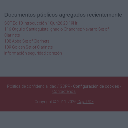
GUÍA PARA EL MAESTRO
Introducción
Documentos públicos agregados recientemente
51
SQF Ed 10 Introducción 10jun26 20.19Hr
116 Orgullo Santiaguista Ignacio Chanchez Navarro Set of
Enfoque del campo de formación
Clarinets
108 Abba Set of Clarinets
71
109 Golden Set of Clarinets
Información seguridad corazón
Planificación
77
Organización de ambientes de aprendizaje
Política de confidencialidad / GDPR
-
Configuración de cookies
-
79
Contáctenos
Evaluación
Copyright © 2011-2026
Caja PDF
85
Orientaciones pedagógicas y didácticas.