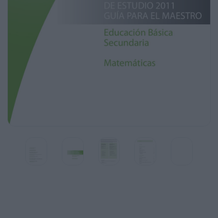
Dirección General de Materiales Educativos
María Edith Bernáldez Reyes
Dirección General de Desarrollo de la Gestión
e Innovación Educativa
Juan Martín Martínez Becerra
Dirección General de Educación Indígena
Rosalinda Morales Garza
PROGRAMAS
DE ESTUDIO 2011
GUÍA PARA EL MAESTRO
Educación Básica
Secundaria
Matemáticas
Programas de estudio 2011. Guía para el
Maestro. Educación Básica. Secundaria.