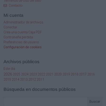
Términos de Uso del sitio
15
Contacto
Enfoque didáctico
Mi cuenta
Administrador de archivos
19
Conectar
Crea una cuenta Caja PDF
Organización de los aprendizajes
Contraseña perdida
Preferencias de usuario
25
Configuración de cookies
Primer grado
Archivos públicos
29
Este dia
Segundo grado
2026
2025
2024
2023
2022
2021
2020
2019
2018
2017
2016
2015
2014
2013
2012
2011
37
Búsqueda en documentos públicos
Tercer grado
43
Buscar