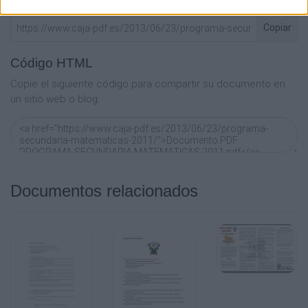
Espinosa
y Gabriela Buendía Ábalos
Copiar
REVISIÓN TÉCNICO-PEDAGÓGICA
Enrique Morales Espinosa, Rosa María Nicolás
Código HTML
Mora
Copie el siguiente código para compartir su documento en
y Natividad Rojas Velázquez
un sitio web o blog:
COLABORADORES
Daniela Reyes Gasperini, Rubén Alejandro
Gutiérrez
Adrián, Adriana Moreno Valdez, Claudia
Yahaira Balam
Güemez y Rebeca Flores García
Documentos relacionados
Coordinación editorial
Gisela L. Galicia
COORDINACIÓN DE DISEÑO
Mario Enrique Valdes Castillo
COORDINACIÓN DE DISEÑO
Marisol G. Martínez Fernández