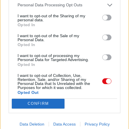
PROGRAMAS DE ESTUDIO 2011
Personal Data Processing Opt Outs
GUÍA PARA EL MAESTRO
I want to opt-out of the Sharing of my
personal data.
Opted In
Coordinación general DGDC
Comparte el documento
Leopoldo Felipe Rodríguez Gutiérrez
I want to opt-out of the Sale of my
Personal Data.
Coordinación general DGFCMS
Opted In
Leticia Gutiérrez Corona
I want to opt-out of processing my
Personal Data for Targeted Advertising.
Coordinación académica
Opted In
Noemí García García
I want to opt-out of Collection, Use,
Coordinación académica
Retention, Sale, and/or Sharing of my
Enlace a esta página
Personal Data that Is Unrelated with the
Jesús Pólito Olvera y Adriana Goretty López
Purposes for which it was collected.
Gamboa
Opted Out
Enlace permanente
Responsable de contenidos
CONFIRM
Hugo Balbuena Corro
Utilice el enlace permanente a la página de descarga del
documento para compartir su documento en Facebook,
RESPONSABLES DE CONTENIDOS
LinkedIn.. O directamente en contacto con el correo
Data Deletion
Data Access
Privacy Policy
Rosa María Farfán Márquez, Gisela Montiel
electrónico, Messenger, Whatsapp, Line..