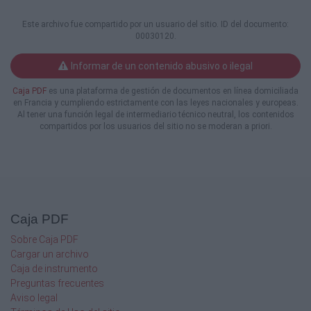
Argentina 28, Centro, C. P. 06020, Cuauhtémoc,
México, D. F.
Este archivo fue compartido por un usuario del sitio. ID del documento:
ISBN: en trámite
00030120.
Impreso en México
MATERIAL GRATUITO/Prohibida su venta
Informar de un contenido abusivo o ilegal
Í ndice
Caja PDF
es una plataforma de gestión de documentos en línea domiciliada
en Francia y cumpliendo estrictamente con las leyes nacionales y europeas.
Al tener una función legal de intermediario técnico neutral, los contenidos
Presentación
compartidos por los usuarios del sitio no se moderan a priori.
7
PROGRAMAS DE ESTUDIO 2011
Introducción
11
Caja PDF
Sobre Caja PDF
Propósitos
Cargar un archivo
13
Caja de instrumento
Preguntas frecuentes
Estándares de Matemáticas
Aviso legal