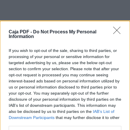
Matemáticas fue elaborado por personal
académico de
la Dirección General de Desarrollo Curricular
(DGDC) y de la Dirección General de
Formación Continua de Maestros en Servicio
(DGFCMS),
Caja PDF -
Do Not Process My Personal
que pertenecen a la Subsecretaría de
Information
Educación Básica de la Secretaría de
Educación Pública.
If you wish to opt-out of the sale, sharing to third parties, or
La Secretaría de Educación Pública agradece
processing of your personal or sensitive information for
la participación, en la elaboración de este
targeted advertising by us, please use the below opt-out
documento, de las maestras y los maestros
section to confirm your selection. Please note that after your
de educación secundaria, especial e indígena,
opt-out request is processed you may continue seeing
los directivos, los coordinadores estatales de
interest-based ads based on personal information utilized by
Asesoría y Seguimiento, los responsables de
Educación Especial, los responsables de
us or personal information disclosed to third parties prior to
Descargar el documento (PDF)
Educación Indígena, y el personal técnico y
your opt-out. You may separately opt-out of the further
de apoyo de las entidades federativas, así
disclosure of your personal information by third parties on the
PROGRAMA SECUNDARIA MATEMATICAS 2011.pdf (PDF,
como las
IAB’s list of downstream participants. This information may
aportaciones de académicos y especialistas
4.5 MB)
also be disclosed by us to third parties on the
IAB’s List of
de instituciones educativas nacionales y de
Downstream Participants
that may further disclose it to other
otros países.
Descargar
third parties.