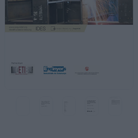
Correcciones
Dolors Barmona
Comité técnico
Josep Maria Calafell
Isabel Castillejo
Agustí Morera
Imagen portada
Wenzel fotograﬁa
Imágenes interior
Wenzel fotograﬁa
http://www.morgueﬁle.com
http://www.ﬂickr.com
Primera edición
Noviembre de 2010
La jurisprudencia de los
profesionales técnicos
en prevención de riesgos
laborales
Segundo análisis
Patrocinan