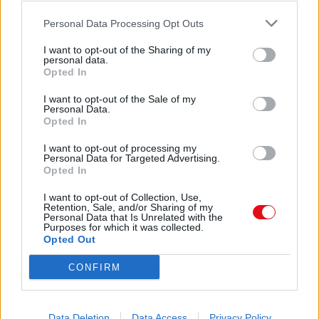
técnicos, editado por el Colegio de Ingenieros
Técnicos Industriales de Barcelona (2005).
Personal Data Processing Opt Outs
La jurisprudencia dels profesionales
I want to opt-out of the Sharing of my
técnicos en prevención de riesgos laborales.
personal data.
Opted In
Segundo análisis
Comparte el documento
I want to opt-out of the Sale of my
Tabla de contenido
Personal Data.
Presentación
Opted In
7
I want to opt-out of processing my
Personal Data for Targeted Advertising.
Opted In
1. Conceptos jurídicos
I want to opt-out of Collection, Use,
11
Retention, Sale, and/or Sharing of my
Enlace a esta página
Personal Data that Is Unrelated with the
Purposes for which it was collected.
2. Sobre el valor probatorio de las actas de la
Opted Out
Inspección de Trabajo
Enlace permanente
CONFIRM
13
Utilice el enlace permanente a la página de descarga del
documento para compartir su documento en Facebook,
3. Estructura de los resumenes de las
LinkedIn.. O directamente en contacto con el correo
sentencias
Data Deletion
Data Access
Privacy Policy