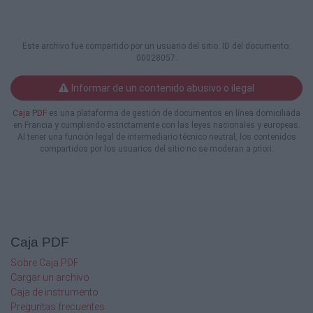
incidència de la jurisprudència en prevenció
de riscos laborals als profesionals
tècnics, que fue editado por el CETIB
Este archivo fue compartido por un usuario del sitio. ID del documento:
en 2005 y coordinado por el Instituto
00028057.
de Estudios de la Seguridad (en adelante
IDES).
Informar de un contenido abusivo o ilegal
características, imputados y hechos, se
Caja PDF
es una plataforma de gestión de documentos en línea domiciliada
han considerado más relevantes y singulares.
en Francia y cumpliendo estrictamente con las leyes nacionales y europeas.
Al tener una función legal de intermediario técnico neutral, los contenidos
compartidos por los usuarios del sitio no se moderan a priori.
Una vez transcurridos cinco años desde la
publicación del primer estudio,
se ha considerado interesante hacer
un segundo análisis de las sentencias
en las que intervienen profesionales
técnicos en prevención de riesgos laborales.
Para ello, se ha contado con
Caja PDF
la misma experta, Emma Benavides.
Sobre Caja PDF
Esto asegura un análisis homogéneo y
Cargar un archivo
la posibilidad de comparar resultados
Caja de instrumento
entre ambos estudios.
Preguntas frecuentes