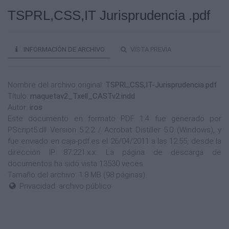
TSPRL,CSS,IT Jurisprudencia .pdf
INFORMACIÓN DE ARCHIVO
VISTA PREVIA
Nombre del archivo original:
TSPRL,CSS,IT-Jurisprudencia.pdf
Título:
maquetav2_Txell_CASTv2.indd
Autor:
iros
Este documento en formato PDF 1.4 fue generado por
PScript5.dll Version 5.2.2 / Acrobat Distiller 5.0 (Windows), y
fue enviado en caja-pdf.es el 26/04/2011 a las 12:55, desde la
dirección IP 87.221.x.x. La página de descarga de
documentos ha sido vista 13530 veces.
Tamaño del archivo: 1.8 MB (98 páginas).
Privacidad: archivo público