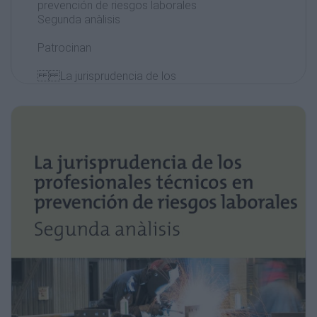
prevención de riesgos laborales
Segunda anàlisis
Patrocinan
La jurisprudencia de los
profesionales técnicos
en prevención de riesgos
laborales
Segundo análisis
La jurisprudencia de los
profesionales técnicos en
prevención de riesgos laborales
Segundo análisis
Dirección
Institut d’Estudis de la Seguretat (IDES)
Autora
Emma Benavides
Coordinación
Guillem Carrillo
Coordinación editorial
Imma Ros