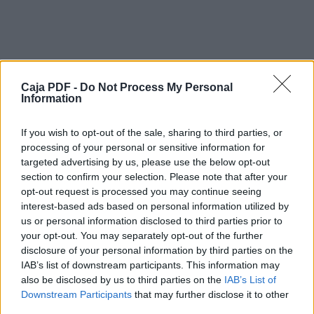
La jurisprudencia dels profesionales
técnicos en prevención de riesgos laborales.
Segundo análisis
Emma Benavides Costa
Caja PDF -
Do Not Process My Personal
Es ﬁscal sustituta del Tribunal Superior de
Information
Justicia de Cataluña de la provincia
de Barcelona desde 2002. Licenciada en
If you wish to opt-out of the sale, sharing to third parties, or
Derecho (1993) y en Criminología
processing of your personal or sensitive information for
(2008) por la Universidad de Barcelona.
Ejerció funciones judiciales como
targeted advertising by us, please use the below opt-out
juez sustituta entre 1998 y 2002.
section to confirm your selection. Please note that after your
Destaca también su trabajo como docente de
opt-out request is processed you may continue seeing
Derecho penal y procesal penal
interest-based ads based on personal information utilized by
en la Escuela Universitaria de Seguridad y
us or personal information disclosed to third parties prior to
Prevención Integral de la Universidad
your opt-out. You may separately opt-out of the further
Descargar el documento (PDF)
Autónoma de Barcelona desde 2001, así
disclosure of your personal information by third parties on the
como de otras actividades formativas.
IAB’s list of downstream participants. This information may
Es autora del estudio Análisis de la incidencia
TSPRL,CSS,IT-Jurisprudencia.pdf (PDF, 1.8 MB)
also be disclosed by us to third parties on the
IAB’s List of
de la jurisprudencia en prevención
Downstream Participants
that may further disclose it to other
de riesgos laborales a los profesionales
Descargar
third parties.