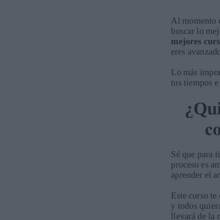
Martha Me ha servido muchísimo estoy
cosas que ni siquiera imaginaba de estas
grandemente agradecida mil gracias por 
conocimientos
Bernardita Muy buena la clase, las guias
amante de las suculentas y también se 
gracias!!!!!