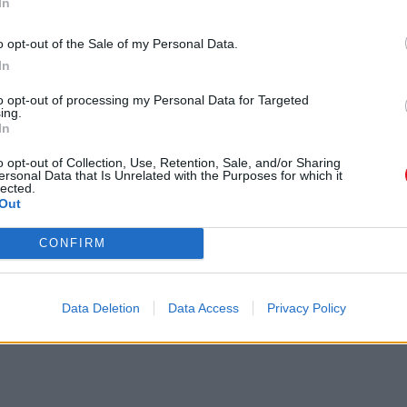
In
, identificando a las más famosas
primero que debes hacer para
nar una planta saludable. En este
o opt-out of the Sale of my Personal Data.
as de cultivo y 5 cuidados
In
 plantas.
to opt-out of processing my Personal Data for Targeted
ing.
In
tas al no requerir de la
o opt-out of Collection, Use, Retention, Sale, and/or Sharing
ras plantas, no pueden florecer.
ersonal Data that Is Unrelated with the Purposes for which it
res son sinónimo de extremo
lected.
Out
 deben recibir gran atención y
irio de la paz o la gardenia. Este
 el florecimiento y propagación de
CONFIRM
er si tu planta sobrevivirá luego
ortantes. Además te dará algunos
uculenta…
Data Deletion
Data Access
Privacy Policy
 anteriores, toca aprender
s suculentas. La versatilidad de
puedan crecer dentro y fuera de