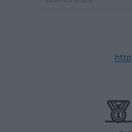
Suculentas a Distancia
Al momento de buscar opciones para estu
buscar lo mejor y es por ese motivo que e
mejores cursos de suculentas del mercad
eres avanzado.
Lo más importante es que es online y a di
tus tiempos e ir avanzando en el curso d
¿Quieres cultivar suculentas de forma
correcta? Sabes… ¡Te entiendo!
Sé que para ti tiene un significado especial
proceso es amor por su cultivo. Lo quier
aprender el arte del cultivo de suculentas.
Este curso te evitará cometer errores y se
y todos quieran tenerla. Curso Online Sobr
llevará de la mano, el autor compartirá su
hermosas plantas, que son tan ideales en 
hogar o la oficina.
Pero más importante es que no estarás so
veces pasa cuando adquirimos uno. En e
acompañamiento constante en tu aprendi
BONOS ESPECIALES: