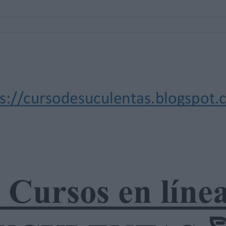
diar algún tema en particular, siempre hay que
n este artículo quiero hablarte de uno de los
o, sea que quieras aprender desde cero o ya
stancia, eso habla de la posibilidad de manejar
e una manera conveniente.
 y el ingrediente principal que aplicas en el
es hacer bien y es por eso que estás buscando
r el mejor, haciendo que las suculentas brillen
e el Cultivo de Suculentas Este curso te
 experiencia en el cuidado y cultivo de estas
la decoración de cualquier ambiente, ya sea el
lo/a durante el curso, que es lo que muchas
ste caso tendrás unos bonos que sumaran a un
zaje.