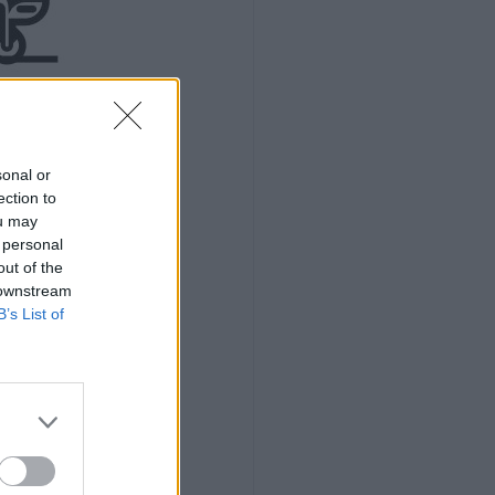
sonal or
ection to
ou may
 personal
out of the
 downstream
B’s List of