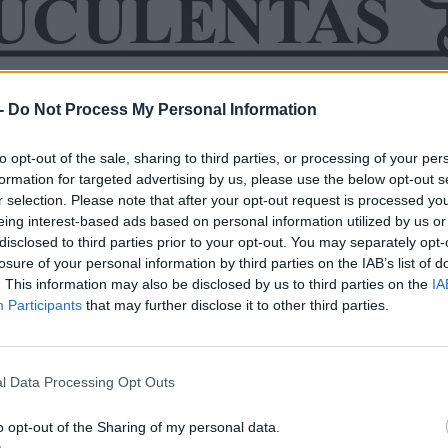
 Grupo Exclusivo en Facebook. Allí
ir ideas y responderán todas tus
rso online de suculentas tienen
 Este certificado se proporciona
-
Do Not Process My Personal Information
 donde puede imprimirlo y
 ¿Qué tal?
to opt-out of the sale, sharing to third parties, or processing of your per
.
formation for targeted advertising by us, please use the below opt-out s
as para principiantes
r selection. Please note that after your opt-out request is processed y
entas y sus soluciones
eing interest-based ads based on personal information utilized by us or
cretos para no matar a tus suculentas
disclosed to third parties prior to your opt-out. You may separately opt-
losure of your personal information by third parties on the IAB’s list of
. This information may also be disclosed by us to third parties on the
IA
ciales para ti Si aun estas en dudas, creo que
Participants
that may further disclose it to other third parties.
 convencerte de que estas en el lugar correcto.
culentas:
l Data Processing Opt Outs
ltar cuándo decidimos cultivar
o opt-out of the Sharing of my personal data.
En este módulo habla sobre las