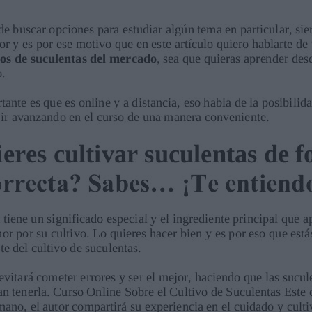
 emocionada porque he aprendido muchísimas
 hermosas plantas muy satisfecha y
compartir con nosotros todos sus
 muy ordenadas, muy bonito todo. Soy una
mucho sobre ellas. Muy completo Muchas