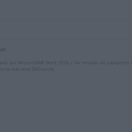
pdf
o por MicrosoftÂ® Word 2019, y fue enviado en caja-pdf.es el
s ha sido vista 2843 veces.