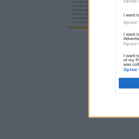
Opted 
Camas
• Htal Muñiz luego de la implantación: 150
I want t
•Se anulan 200
Opted 
• Se construyen un total de 350:
I want 
Advertis
•250 camas generales + 100 críticas
Opted 
• Finalmente: hospital de 500 camas
I want t
•100 criticas
of my P
was col
•50 crónicos
Opted 
•350 generales
6
Administración
Servicio penitenciario
UTI
Farnacia
Salas 29 y 32 (pediatría)
Desactivados