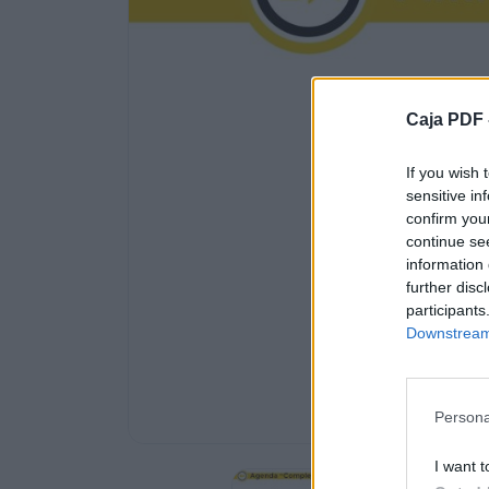
gastroenterológicas, respiratorias
• Buenos Aires Trasplante
• Banco de Drogas Oncológicas de la CA
3
Caja PDF 
Supuestos
• Demoler los pabellones del Muñiz de ser
If you wish 
centrales como laboratorio, farmacia, amb
sensitive in
etc.
confirm you
• Cuando el proyecto esté definido en ma
continue se
se trabajará la integración de los RRHH pr
information 
posteriores
further disc
participants
• Se estiman:
Downstream 
• 50.000 mts2 constructivos nuevos
• 10.000 mts2 de remodelación y mejoras
4
Persona
Distrubción de Camas
I want t