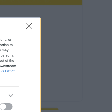
sonal or
ection to
ou may
 personal
out of the
 downstream
B’s List of