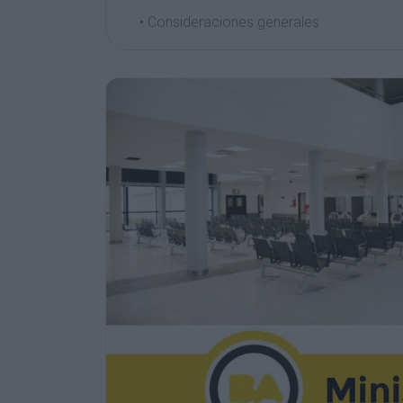
• Consideraciones generales
• Propuesta de implantación
• Programa médico
• Modelo de gestión
• Financiamiento
• Cronograma tentativo
1
Consideraciones generales
Principios rectores “Complejo Hospitalar
• Hospital General de Agudos (Adultos) de
que integra 5 Hospitales y el Instituto de 
CABA
• Orientación para procesos y áreas espe
pacientes oncológicos, infectológicos, res
gastroenterológicos y el IREP
• Contiene los Institutos de Salud la CABA
• las enfermedades oncológicas, infectol