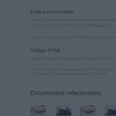
9
Enlace permanente
Relevamiento 2017
Utilice el enlace permanente a la página de de
10
correo electrónico, Messenger, Whatsapp, Line..
Propuesta de
implantación general
11
Código HTML
Copie el siguiente código para compartir su doc
Proyecto anterior (AFS)
12
Internación
Implantación
Documentos relacionados
13
Internación
Guardia