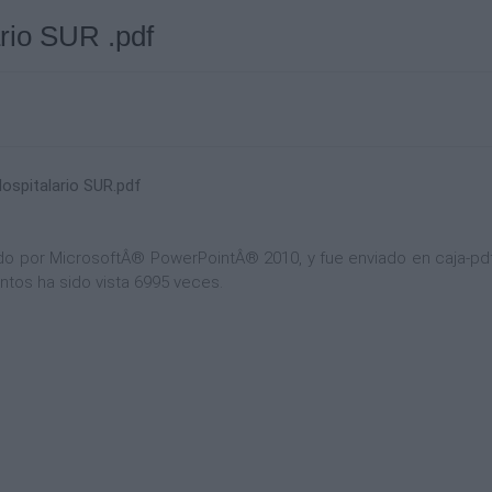
rio SUR .pdf
ospitalario SUR.pdf
 por MicrosoftÂ® PowerPointÂ® 2010, y fue enviado en caja-pdf.e
ntos ha sido vista 6995 veces.