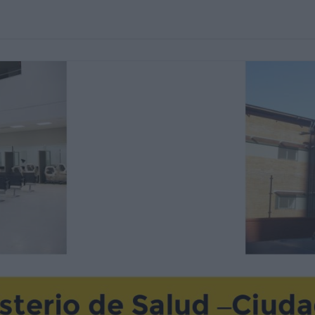
io Sur”
 alta complejidad
Trasplantes de la
cíficas de los
piratorios,
ógicas,