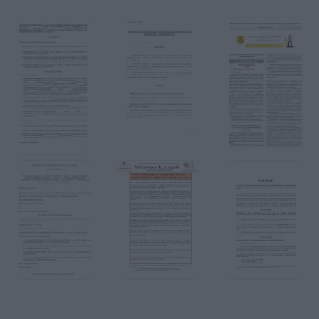
para lo cual El proveedor deberá de indicar a El
consumidor la forma en que podrá hacer valida
dicha garantía.
SEXTA.- CANCELACIÓN.- El consumidor cuenta
con un plazo de 5 (cinco) días hábiles
posteriores
a la firma del presente Contrato para cancelar la
operación sin responsabilidad y penalización
alguna
de su parte, en cuyo caso El vendedor se obliga
a reintegrar todas las cantidades que El
consumidor
le haya entregado, en un plazo de 5 (cinco) días
naturales posteriores a la solicitud de
cancelación.
SÉPTIMA.- CAUSAS DE RESCISIÓN.- Serán
causa de rescisión del presente Contrato, las
siguientes:
a) El incumplimiento a las obligaciones
establecidas en el presente Contrato.
b) Que El consumidor no realice el pago
establecido en el presente Contrato y su