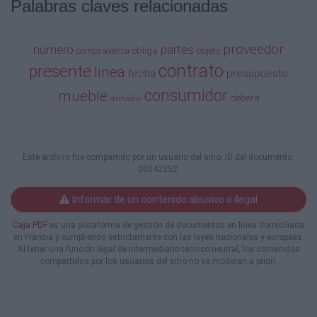
Palabras claves relacionadas
Presupuesto.
c) El cobro forzoso por conceptos adicionales
que no correspondan a lo estipulado en el
presenten
proveedor
numero
partes
compraventa
obliga
objeto
Contrato.
contrato
presente
linea
fecha
presupuesto
d) Que el Mueble de línea no corresponda con
las especificaciones y calidad establecidos en
consumidor
mueble
debera
domicilio
este
Contrato.
e) Que el Mueble de línea no se pueda utilizar por
contener vicios ocultos que afecten su óptimo
Este archivo fue compartido por un usuario del sitio. ID del documento:
funcionamiento.
00042352.
OCTAVA.- PENAS CONVENCIONALES.- En caso
de incumplimiento por alguna de Las partes a las
Informar de un contenido abusivo o ilegal
obligaciones objeto del presente Contrato,
originará a cargo del responsable una pena
Caja PDF
es una plataforma de gestión de documentos en línea domiciliada
convencional
en Francia y cumpliendo estrictamente con las leyes nacionales y europeas.
equivalente al 15% del importe total de la
Al tener una función legal de intermediario técnico neutral, los contenidos
compraventa del Mueble de línea. En caso de
compartidos por los usuarios del sitio no se moderan a priori.
ser El
proveedor quien incumpla, además de la pena
convencional antes citada, deberá devolver las
cantidades pagadas por parte de El consumidor.