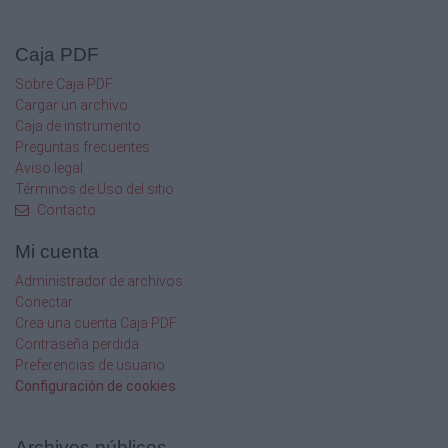
Esta sanción se estipula porque haya retraso en
el cumplimiento de las obligaciones establecidas
Caja PDF
en el
presente Contrato, sin perjuicio del derecho que
Sobre Caja PDF
tienen Las partes de optar entre exigir el
Cargar un archivo
cumplimiento
Caja de instrumento
del Contrato o rescindirlo.
Preguntas frecuentes
En caso de que alguna de Las partes requiera el
Aviso legal
pago de la Pena Convencional, deberán de
Términos de Uso del sitio
solicitar
Contacto
por escrito el pago de dichas penas, debiendo
hacer el pago en los 15 (quince) días naturales
Mi cuenta
siguientes de haber recibido la solicitud del pago
de la pena convencional.
Administrador de archivos
NOVENA.- RECLAMACIONES Y DEVOLUCIONES.-
Conectar
En caso de que el Mueble de línea no sea el
Crea una cuenta Caja PDF
solicitado y especificado en el Presupuesto, o
Contraseña perdida
no corresponda a la calidad, marca y
Preferencias de usuario
características
Configuración de cookies
establecidas en el presente Contrato, El
consumidor podrá formular por escrito la
reclamación,
Archivos públicos