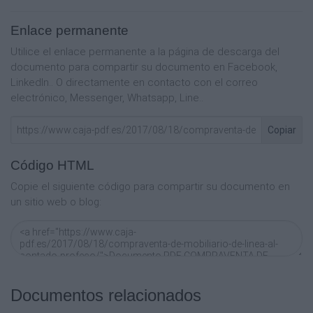
sea
solicitado por El consumidor. En caso de que la
instalación tenga algún costo, el mismo deberá
Enlace permanente
de
Utilice el enlace permanente a la página de descarga del
establecerse en el presupuesto del presente
documento para compartir su documento en Facebook,
Contrato.
LinkedIn.. O directamente en contacto con el correo
QUINTA.- GARANTÍA.- El Mueble de línea objeto
electrónico, Messenger, Whatsapp, Line..
del presente Contrato tiene una garantía de 60
días
naturales contados a partir de la fecha de
Copiar
entrega del mismo. Para hacer efectiva la
garantía, El
Código HTML
consumidor deberá acudir al domicilio de El
proveedor presentando por escrito el concepto
Copie el siguiente código para compartir su documento en
de la
un sitio web o blog:
reclamación. El proveedor deberá dar
cumplimiento a la garantía dentro de los 5 días
naturales
siguientes., sin costo alguno para El consumidor.
En caso de que el fabricante del Mueble de línea
otorgue una garantía mayor, deberá de
Documentos relacionados
especificarlo
en el Presupuesto anexo al presente Contrato,