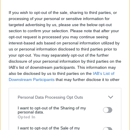
el
Registro
If you wish to opt-out of the sale, sharing to third parties, or
processing of your personal or sensitive information for
Federal
targeted advertising by us, please use the below opt-out
section to confirm your selection. Please note that after your
de
opt-out request is processed you may continue seeing
interest-based ads based on personal information utilized by
Contribuyentes
us or personal information disclosed to third parties prior to
your opt-out. You may separately opt-out of the further
con
disclosure of your personal information by third parties on the
IAB’s list of downstream participants. This information may
la
also be disclosed by us to third parties on the
IAB’s List of
Downstream Participants
that may further disclose it to other
clave
third parties.
e. Que El proveedor le informó previo a la firma
Personal Data Processing Opt Outs
del presente Contrato, la información necesaria,
así como las características y precios de los
I want to opt-out of the Sharing of my
Muebles de línea.
personal data.
En virtud de las Declaraciones anteriores, “Las
Opted In
partes” convienen en obligarse conforme a las
siguientes:
I want to opt-out of the Sale of my