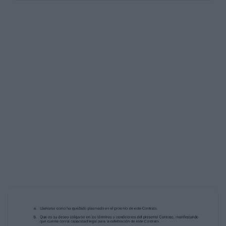
las facultades que se le confieren en el
testimonio de la escritura pública número
_______, de fecha _________, otorgada ante la fe
del
(la) Lic.__________, Notario Público número
_______ del _________, misma que se encuentra
inscrita en el Registro Público de Comercio, bajo
el número ______, y que dichas facultades no
le han sido revocadas, modificadas o limitadas a
la fecha de firma de este Contrato.
b) Dentro de las actividades que constituyen su
objeto social, se encuentra prevista la de
_________________________________; así como
manifiesta contar con los recursos
humanos, materiales y financieros adecuados y
experiencia suficiente para obligarse a lo
estipulado en el presente Contrato.
a. En caso de Persona Física: Es una persona
física de nacionalidad ___________________ y
con suficiente capacidad legal para obligarse en
los términos del presente Contrato.
c) Su domicilio se encuentra ubicado en la calle