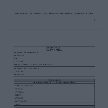
por la
compraventa del Mueble de línea en efectivo y
en el domicilio de El proveedor señalado en el
presente
Contrato, o en su caso, en la forma de pago
legales que Las Partes acuerden, en moneda
nacional sin
menoscabo de poderlo hacer en moneda
extranjera al tipo de cambio publicado en el
Diario Oficial de
la Federación al día en que el pago se efectúe
El precio total que El consumidor se obliga a
pagar por concepto de la compraventa del
Mueble en línea
es de $ _______.___ (___________ Pesos
____/______M.N.), más el Impuesto al Valor
Agregado de
$ _______. _____ (_________________Pesos ____/____
M.N.), sumando un total de $
_______.______ (___________ Pesos ___/____ M.N.).
En caso de que El consumidor realice el pago
con cheque y no se cubra el pago por causas
imputables