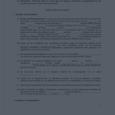
c) Presupuesto: Al documento que forma parte
del presente Contrato, en el cual se
detallan los precios de los muebles, piezas,
partes, así como los cobros por concepto
de instalación o fletee, en general, todos los
gastos resultando de la compraventa.
d) Proveedor.- Persona física o moral que se
obliga a transmitir la propiedad de los
muebles de línea a favor del consumidor.
DECLARACIONES
I.- Declara “El proveedor”:
a) En caso de Persona Moral: Ser una persona
moral legalmente constituida conforme a las
leyes
mexicanas, lo que se acredita con el testimonio
de la escritura pública número _________, de
fecha ________, otorgada ante la fe del (la)
Lic._________________ Notario Público número
_______, en ____________, e inscrita en el Registro
Público de Comercio de _________ bajo
el número _______, de fecha _________, y que el
___________________ en su carácter de
representante legal, en este acto interviene con