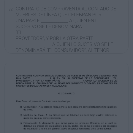
CONTRATO DE COMPRAVENTA AL CONTADO DE
MUEBLES DE LÍNEA QUE CELEBRAN POR
UNA PARTE _____________ A QUIEN EN LO
SUCESIVO SE LE DENOMINARÁ
“EL
PROVEEDOR”, Y POR LA OTRA PARTE
_________________ A QUIEN LO SUCESIVO SE LE
DENOMINARÁ “EL CONSUMIDOR”, AL TENOR
DEL SIGUIENTE GLOSARIO, ASÍ COMO DE LAS
SIGUIENTES DECLARACIONES Y CLÁUSULAS:
GLOSARIO
Para fines del presente Contrato, se entenderá
por:
a) Consumidor.- A la persona física o moral que
adquiere como destinatario final muebles
de línea.
b) Muebles de línea.- A los bienes que se
fabrican en serie bajo ciertos patrones o
modelos, para su comercialización.