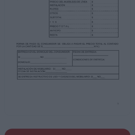
al librador, El proveedor se reserva el derecho
de realizar el cobro adicional del 20% (veinte por
ciento)
del valor del documento, por concepto de
daños y perjuicios, en caso de que el cheque
sea devuelto
por causas imputables al librador.
El proveedor deberá entregar a El consumidor la
factura que ampare el pago del precio total de la
compraventa del Mueble de línea, documento
que deberá cumplir con los requisitos que
señalen las
leyes mexicanas vigentes en materia fiscal.
El importe señalado en la presente Cláusula
contempla todas las cantidades y conceptos
referentes al
objeto del presente Contrato; por lo que El
proveedor se obliga a respetar en todo
momento dicho costo
sin poder solicitar a El consumidor otra cantidad
no estipulada en el presente Contrato y su
Presupuesto.