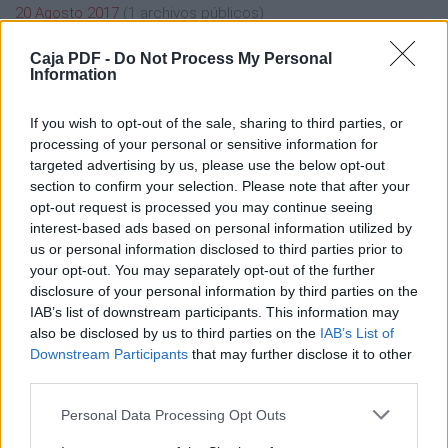
20 Agosto 2017
(1 archivos públicos)
21 Agosto 2017
(1 archivos públicos)
23 Agosto 2017
(1 archivos públicos)
Caja PDF -
Do Not Process My Personal
Information
24 Agosto 2017
(2 archivos públicos)
If you wish to opt-out of the sale, sharing to third parties, or
processing of your personal or sensitive information for
targeted advertising by us, please use the below opt-out
section to confirm your selection. Please note that after your
opt-out request is processed you may continue seeing
Caja PDF
interest-based ads based on personal information utilized by
Sobre Caja PDF
us or personal information disclosed to third parties prior to
Cargar un archivo
your opt-out. You may separately opt-out of the further
Caja de instrumento
disclosure of your personal information by third parties on the
Preguntas frecuentes
IAB’s list of downstream participants. This information may
Aviso legal
also be disclosed by us to third parties on the
IAB’s List of
Términos de Uso del sitio
Downstream Participants
that may further disclose it to other
Contacto
third parties.
Mi cuenta
Personal Data Processing Opt Outs
Administrador de archivos