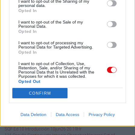
I want to opt-out of the Sharing of my
Conectar
personal data.
Crea una cuenta Caja PDF
Opted In
Contraseña perdida
I want to opt-out of the Sale of my
Preferencias de usuario
Personal Data.
Configuración de cookies
Opted In
I want to opt-out of processing my
Personal Data for Targeted Advertising.
Archivos públicos
Opted In
Este dia
2026
I want to opt-out of Collection, Use,
2025
2024
2023
2022
2021
2020
2019
2018
2017
2016
Retention, Sale, and/or Sharing of my
2015
2014
2013
2012
2011
Personal Data that Is Unrelated with the
Purposes for which it was collected.
Opted Out
Búsqueda en documentos públicos
CONFIRM
Buscar
Data Deletion
Data Access
Privacy Policy
Documentos públicos agregados recientemente
SQF Ed 10 Introducción 10jun26 20.19Hr