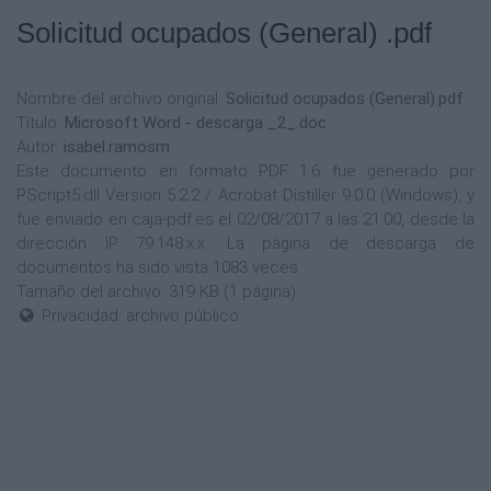
Solicitud ocupados (General) .pdf
Nombre del archivo original:
Solicitud ocupados (General).pdf
Título:
Microsoft Word - descarga _2_.doc
Autor:
isabel.ramosm
Este documento en formato PDF 1.6 fue generado por
PScript5.dll Version 5.2.2 / Acrobat Distiller 9.0.0 (Windows), y
fue enviado en caja-pdf.es el 02/08/2017 a las 21:00, desde la
dirección IP 79.148.x.x. La página de descarga de
documentos ha sido vista 1083 veces.
Tamaño del archivo: 319 KB (1 página).
Privacidad: archivo público