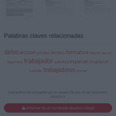
ocupación, AGP régimen especial agrario por cuenta pr
especial agrario por cuenta ajena, AU régimen especial
AP administración pública, EH empleado hogar, DF trab
desempleo durante el periodo formativo, RLE trabajado
relaciones laborales de carácter especial que se recogen
Estatuto de los Trabajadores, CESS trabajadores con c
con la Seguridad Social, FDI trabajadores a tiempo parc
Palabras claves relacionadas
indefinido (con trabajos discontinuos) en sus períodos 
TM trabajadores incluidos en el régimen especial del mar
Colegios Profesionales no incluidos como autónomos.
datos
accion
formativa
tecnico
periodos
laboral
regimen
trabajador
especial
ocupacion
solicitud
seguridad
trabajadores
social
bachiller
Este archivo fue compartido por un usuario del sitio. ID del documento:
00042313.
Informar de un contenido abusivo o ilegal