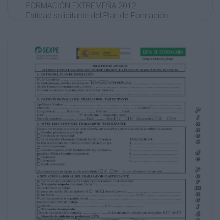
FORMACIÓN EXTREMEÑA 2012
Entidad solicitante del Plan de Formación:
.....................................................................................................................
Acción Formativa (denominación y número):
................................................................................................................
Comente su interés en la participación en la acción form
......................................................................................
...................................................................................................................................
2.- DATOS PERSONALES DEL TRABAJADOR / PARTICIP
Apellidos y Nombre:
...................................................................................................................................
Dirección: ..................................................................................................
......................................
Código Postal: ............. Provincia: ................... Teléfono: ............
..................................................................
N.I.F.: .......................................... N.º de afiliación a la Segurida
......./.................................
Fecha de nacimiento: ......./......../........... Edad: .............. Sexo:
V
M Discapacidad:
SÍ
NO