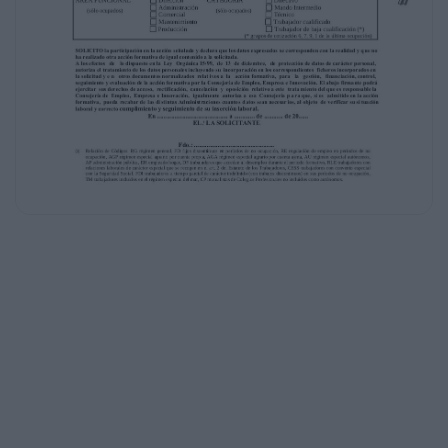
3.- NIVEL EDUCATIVO DEL TRABAJADOR / PARTICIPAN
Marque con un aspa la casilla del nivel educativo máximo
oficial al realizar la solicitud:
Estudios primarios sin certificado
Certificado de escolaridad
EGB, Bachiller Elemental, Graduado Escolar, Graduado
ESPECIALIDAD:
en Educación Secundaria, Técnico Auxiliar, Técnico en gr
...........................................................
do medio o equivalente
2. ……………………………………...
Bachiller Superior, BUP, Bachiller LOGSE, Técnico Es3. ..........................
pecialista, Técnico Superior o equivalente
4. ...........................................................
Diplomado
5. ...........................................................
Licenciado
6. ...........................................................
Grado universitario
¿Está matriculado en alguna carrera universitaria?
SÍ