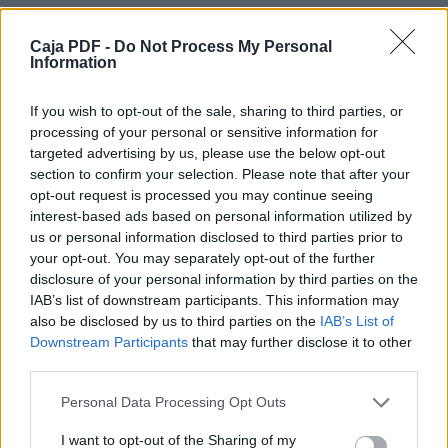
NO
Caja PDF -
Do Not Process My Personal
En caso afirmativo indique cual: .........................
Information
4. SITUACIÓN LABORAL DEL TRABAJADOR / PARTICIP
If you wish to opt-out of the sale, sharing to third parties, or
Marque con un aspa y cumplimente las casillas que cor
processing of your personal or sensitive information for
situación actual:
targeted advertising by us, please use the below opt-out
section to confirm your selection. Please note that after your
Trabajador ocupado. Consignar Código (1): ...................................
Descargar el documento (PDF)
Datos del centro de trabajo:
opt-out request is processed you may continue seeing
Empresa con más de 250 trabajadores: SÍ
interest-based ads based on personal information utilized by
Solicitud ocupados (General).pdf (PDF, 319 KB)
NO
us or personal information disclosed to third parties prior to
Sector/Convenio: ......................................................................
your opt-out. You may separately opt-out of the further
Razón Social: ................................................................................................
Descargar
disclosure of your personal information by third parties on the
.........................................….
IAB’s list of downstream participants. This information may
Nº. de Inscripción en la Seguridad Social: ........................................
also be disclosed by us to third parties on the
IAB’s List of
………………………………….................
Downstream Participants
that may further disclose it to other
Domicilio del Centro de Trabajo:
third parties.
...................................................................................................................................
Localidad: ..................................................................... C.P.: ...........................
Comparte el documento
Personal Data Processing Opt Outs
Trabajador desempleado.
NO
I want to opt-out of the Sharing of my