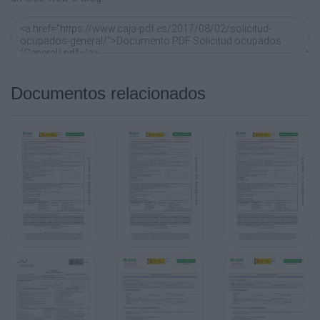
autoriza el tratamiento de los datos personales incluye
los correspondientes ficheros incorporados en
la solicitud y e n otros documentos normalizados relat i
formativa, para la gestión, financiación, control,
seguimiento y evaluación de la acción formativa por la 
Empresa e Innovación. El abajo firmante podrá
Documentos relacionados
ejercitar sus derechos de acceso, rectificación, cancel
relativo a este trata miento del que es responsable la
Consejería de Empleo, Empresa e Innovación, igualmente
Consejería p a ra que, si es admitido en la acción
formativa, pueda recabar de las di stintas Administraci
necesar ios, al objeto de verificar su si tuación
laboral y correcto cumplimiento y seguimiento de su inse
En ............................................. a ............. de ............ de 20......
EL / LA SOLICITANTE
(1)
Fdo.: ...................................................
Relación de Códigos: RG régimen general, FD fijos disco
no ocupación, RE regulación de empleo en períodos de