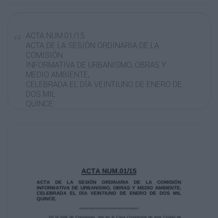
ACTA NUM.01/15
ACTA DE LA SESIÓN ORDINARIA DE LA
COMISIÓN
INFORMATIVA DE URBANISMO, OBRAS Y
MEDIO AMBIENTE,
CELEBRADA EL DÍA VEINTIUNO DE ENERO DE
DOS MIL
QUINCE.
=========================
En la Sala de Comisiones, sita en la Casa
Consistorial de esta Ciudad de
Zamora, siendo las diecisiete horas y treinta
minutos del día veintiuno de enero de
dos miel quince , bajo la Presidencia de D.
Feliciano Fernández Cuerdo, y con la
asistencia de los siguientes señores:
D. Manuel Hernández Calvo, D. Ricardo Ferrero
Domingo, Dª María Soledad
Sánchez Arnosi, D. Pablo López Quevedo, D.