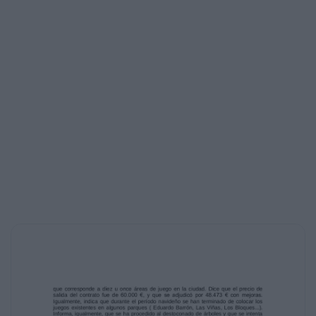
diciembre de 2014, siendo aprobada la misma
por unanimidad.
PUNTO SEGUNDO
INFORMES DE LA PRESIDENCIA.
Toma la palabra la Presidencia para referirse
a varios asuntos que afectan a
su Concejalía. En primer lugar, se refiere al
convenio de "La JOSA". Indica que se
pensó en tener una solución para que formara
parte del orden del día de la sesión
plenaria del día ocho de enero. Informa que
había un compromiso de la Junta
Directiva, para convocar asamblea, pero, en
ningún caso consta que ésta se haya
convocado, por lo que no se llevará a sesión
plenaria, remarca.
Siguiendo con su intervención, informa la
Presidencia de algunas cuestiones
referidas a Medio Ambiente. Expone, en este
sentido, que las áreas de juego hay que
mantenerlas en buen estado y que el último
contrato es de 1 de diciembre de 2014,