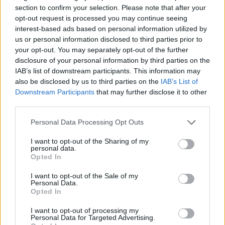
sancionadores.
section to confirm your selection. Please note that after your
Responde la Presidencia a las cuestiones
opt-out request is processed you may continue seeing
planteadas por el representante del
interest-based ads based on personal information utilized by
grupo municipal de Izquierda Unida.
us or personal information disclosed to third parties prior to
Respecto de la cuestión, proceso de
your opt-out. You may separately opt-out of the further
reversión de las viviendas, dice que se
disclosure of your personal information by third parties on the
estudiará.
IAB’s list of downstream participants. This information may
Con relación a la segunda cuestión, responde
also be disclosed by us to third parties on the
IAB’s List of
que a finales del mes de
Downstream Participants
that may further disclose it to other
diciembre ha llegado al departamento de
third parties.
Medio Ambiente del Ayuntamiento la
denuncia del SEPRONA, que recogía esos
Personal Data Processing Opt Outs
extremos; puntualiza que se trataba de
uralita empaquetada, y que la Policía se puso
I want to opt-out of the Sharing of my
en contacto con Medio Ambiente,
personal data.
Opted In
informándole de que la empresa había
retirado la uralita y que una vez que se tengan
I want to opt-out of the Sale of my
los datos de la Policía, se iniciará el
Personal Data.
expediente administrativo correspondiente y,
Opted In
en
su caso, acudir o no a la Fiscalía, lo
I want to opt-out of processing my
determinará el Servicio Jurídico del
Personal Data for Targeted Advertising.