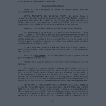
1
que corresponde a diez u once áreas de
juego en la ciudad. Dice que el precio de
salida del contrato fue de 60.000 €, y que se
adjudicó por 48.473 € con mejoras.
Igualmente, indica que durante el período
navideño se han terminado de colocar los
juegos existentes en algunos parques (
Eduardo Barrón, Las Viñas, Los Bloques...).
Informa, igualmente, que se ha procedido al
destoconado de árboles y que se intenta
que se mantengan las actividades recreativas.
RUEGOS Y PREGUNTAS
Siendo las 17:40 se incorporan los señores ,
D. Manuel Fuentes López y D.
Luis Vicente Pastor.
GRUPO MUNICIPAL DE IZQUIERDA UNIDA.- En
primer lugar, el
representante del grupo municipal de
Izquierda Unida, Sr. Viñas García, y se refiere a