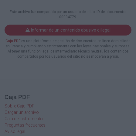
Histórico como Suelo Libre de Uso Público,
sin embargo, meritado Decreto ha sido
Este archivo fue compartido por un usuario del sitio. ID del documento:
recurrido ante el Juzgado de lo Contencioso
00034779.
Administrativo por el interesado.
En segundo lugar, ruega el portavoz de
Informar de un contenido abusivo o ilegal
ADEIZA, que se corrija la situación
sobre la existencia de agua en los
Caja PDF
es una plataforma de gestión de documentos en línea domiciliada
alrededores del Obelisco Miliario de la
en Francia y cumpliendo estrictamente con las leyes nacionales y europeas.
"Avenida".
Al tener una función legal de intermediario técnico neutral, los contenidos
En tercer lugar, se refiere a las obras en Caja
compartidos por los usuarios del sitio no se moderan a priori.
España ya que en el pleno se
acordó llevar "La Caida de Adan" a la C/
Viriato, sin embargo no se ha ejecutado.
La Presidencia responde que deberá
preguntarse en comisión informativa de
Cultura.
Caja PDF
En cuarto lugar, denuncia el Sr. Mateos
Rodríguez, la situación del
Sobre Caja PDF
monumento al profesor Sardá, poniendo de
Cargar un archivo
manifiesto que no existe indicación sobre
Caja de instrumento
la persona que representa.
Preguntas frecuentes
Por último, se interesa el portavoz de ADEIZA,
Aviso legal
Sr. Mateos Rodríguez, por las