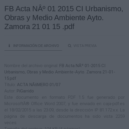
FB Acta NÂº 01 2015 CI Urbanismo,
Obras y Medio Ambiente Ayto.
Zamora 21 01 15 .pdf
INFORMACIÓN DE ARCHIVO
VISTA PREVIA
Nombre del archivo original:
FB Acta NÂº 01-2015 CI
Urbanismo, Obras y Medio Ambiente-Ayto. Zamora 21-01-
15.pdf
Título:
ACTA NÃšMERO 01/07
Autor:
PiGarrido
Este documento en formato PDF 1.5 fue generado por
MicrosoftÂ® Office Word 2007, y fue enviado en caja-pdf.es
el 18/02/2015 a las 23:09, desde la dirección IP 81.172.x.x. La
página de descarga de documentos ha sido vista 2259
veces.