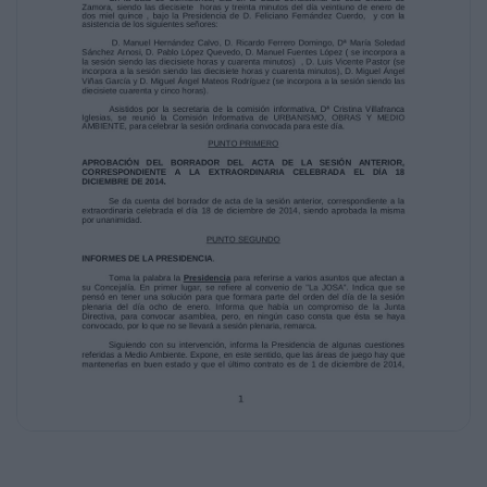
Manuel Fuentes López ( se incorpora a
la sesión siendo las diecisiete horas y
cuarenta minutos) , D. Luis Vicente Pastor (se
incorpora a la sesión siendo las diecisiete
horas y cuarenta minutos), D. Miguel Ángel
Viñas García y D. Miguel Ángel Mateos
Rodríguez (se incorpora a la sesión siendo las
diecisiete cuarenta y cinco horas).
Asistidos por la secretaria de la comisión
informativa, Dª Cristina Villafranca
Iglesias, se reunió la Comisión Informativa de
URBANISMO, OBRAS Y MEDIO
AMBIENTE, para celebrar la sesión ordinaria
convocada para este día.
PUNTO PRIMERO
APROBACIÓN DEL BORRADOR DEL ACTA DE
LA SESIÓN ANTERIOR,
CORRESPONDIENTE A LA EXTRAORDINARIA
CELEBRADA EL DÍA 18
DICIEMBRE DE 2014.
Se da cuenta del borrador de acta de la
sesión anterior, correspondiente a la
extraordinaria celebrada el día 18 de