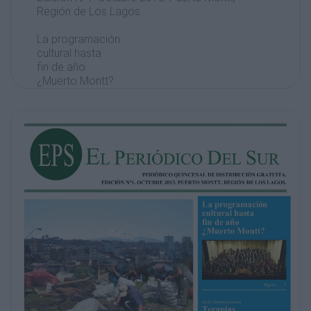
Región de Los Lagos.
La programación
cultural hasta
fin de año
¿Muerto Montt?
Página........7
Reiki y Biomagnetismo
Terapias
Complementarias
de Cuerpo y Alma
Página........10
Parroquia El Buen
Pastor 31 Años
De Historia Pastor
Página........16