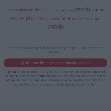
dejó notar en esta nueva convivencia:
Nuestros próceres,
montt
donde
desde
porque
centro
octubre
comunidad
educados en el rigor de las luchas europeas y
puerto
convencidos de las ideas de libertad, no
region
ademas
entre
tiene
tambien
cultural
trepidaron en manifestar
trabajo
en toda sazón la réplica de esas andanzas
bélicas. Pero la
mirada independentista no respetó lo
ancestral de nuestro
pueblo mapuche. No lo involucró. Por tanto,
Este archivo fue compartido por un usuario del sitio. ID del documento:
no se sintió
00030905.
identificado con la autoridad que ahora regía.
Eran más
Informar de un contenido abusivo o ilegal
creíbles los gobernantes antiguos: respetaban
sus fronteras y llegaban a acuerdos en
Caja PDF
es una plataforma de gestión de documentos en línea domiciliada
pláticas y parlamentos
en Francia y cumpliendo estrictamente con las leyes nacionales y europeas.
Al tener una función legal de intermediario técnico neutral, los contenidos
amistosos. Fueron las primeras
compartidos por los usuarios del sitio no se moderan a priori.
manifestaciones de rebel-
día del pueblo mapuche, después de los
valientes Caupolicán, Galvarino y Lautaro,
quienes ilustran nuestro