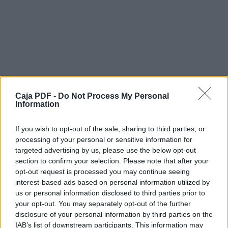
marcado sentido local y regional,
pretendiendo ser una herramienta válida en el
servicio a
la comunidad.
EL Periódico Del Sur nace con la clara misión
de entregar a la comunidad información pura
y fidedigna, a través de un trabajo periodístico
ético, independiente, serio, joven y
responsable con una mirada diferente,
promoviendo la
Caja PDF -
Do Not Process My Personal
discusión y la capacidad crítica, con temas de
Information
real interés social y cultural, que en los medios
de prensa tradicionales no tiene espacio y no
If you wish to opt-out of the sale, sharing to third parties, or
son abordados comúnmente.
processing of your personal or sensitive information for
Pretendemos ser una ventana para el
targeted advertising by us, please use the below opt-out
tratamiento de temas locales, en los
section to confirm your selection. Please note that after your
diferentes ámbitos
opt-out request is processed you may continue seeing
del desarrollo de nuestra sociedad y una
interest-based ads based on personal information utilized by
vitrina
us or personal information disclosed to third parties prior to
para personajes, emprendedores, valores y
talentos de nuestra ciudad y región que día a
your opt-out. You may separately opt-out of the further
Descargar el documento (PDF)
día
disclosure of your personal information by third parties on the
viven entre nosotros y aún no son
IAB’s list of downstream participants. This information may