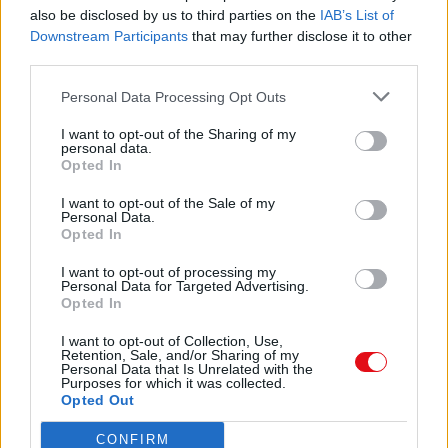
reconocidos,
El PeriÃ³dico Del Sur. 1Â° EdiciÃ³n.pdf (PDF, 1.9 MB)
also be disclosed by us to third parties on the
IAB’s List of
siendo claramente ejemplos de esfuerzo,
Downstream Participants
that may further disclose it to other
convicción y ganas de surgir.
third parties.
Descargar
Esta idea local, es un esfuerzo conjunto de
profesionales, que quieren entregar una
Personal Data Processing Opt Outs
propuesta
innovadora, tanto en el estilo como en la
I want to opt-out of the Sharing of my
personal data.
forma
Opted In
de representar la realidad. Siendo así,
Comparte el documento
declaramos que nuestro el interés
I want to opt-out of the Sale of my
fundamental, es
Personal Data.
la región y nuestra gente. A ellos dedicaremos
Opted In
todo nuestro esfuerzo y trabajo incluyendo
sus
I want to opt-out of processing my
Personal Data for Targeted Advertising.
temas, inquietudes, problemas y realidades
Opted In
particulares para que se sientan ojalá
representados en cada una de nuestras
I want to opt-out of Collection, Use,
ediciones.
Retention, Sale, and/or Sharing of my
Enlace a esta página
Personal Data that Is Unrelated with the
Por esto y por mucho más, les damos la más
Purposes for which it was collected.
cordial bienvenida a este nuevo medio de
Opted Out
prensa local y regional, el que esperamos se
Enlace permanente
convierta en un instrumento válido que permita
CONFIRM