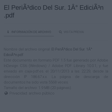
El PeriÃ³dico Del Sur. 1Â° EdiciÃ³n
.pdf
INFORMACIÓN DE ARCHIVO
VISTA PREVIA
Nombre del archivo original:
El PeriÃ³dico Del Sur. 1Â°
EdiciÃ³n.pdf
Este documento en formato PDF 1.5 fue generado por Adobe
InDesign CS6 (Windows) / Adobe PDF Library 10.0.1, y fue
enviado en caja-pdf.es el 20/11/2013 a las 22:29, desde la
dirección IP 186.67.x.x. La página de descarga de
documentos ha sido vista 5568 veces.
Tamaño del archivo: 1.9 MB (20 páginas).
Privacidad: archivo público