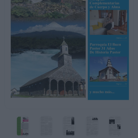
y mucho más...
EDITORIAL
P
uerto Montt y la región, como en todas
las regiones de país, carecen de oferta
de medios de prensa escritos locales.
Debido a razones que no son del caso
analizar, las nuevas publicaciones tienen una
corta
o difícil existencia. Sin embargo, los medios e
informaciones provenientes de la capital, nos
inundan día a día con noticias que ni siquiera
tienen arraigo en la gente, en nuestra gente.
A este respecto, nace esta nueva alternativa
que lanzamos a la comunidad local y regional,
EL Periódico Del Sur, durante cada quincena,
sólo aspira a entregarle información, con un